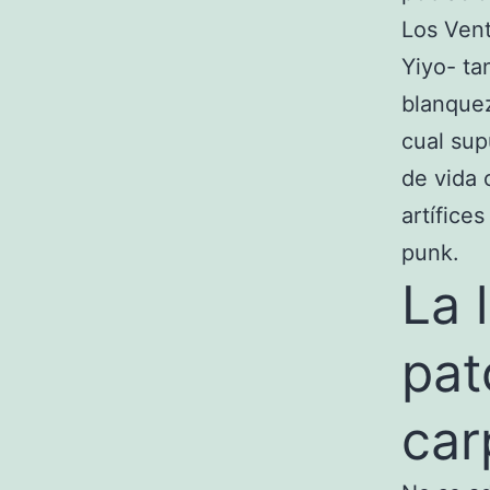
Los Vent
Yiyo- ta
blanquez
cual sup
de vida 
artífice
punk.
La 
pat
car