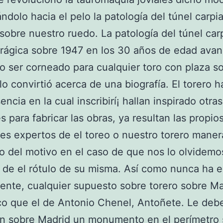
ndolo hacia el pelo la patologí­a del túnel carpi
 sobre nuestro ruedo. La patologí­a del túnel car
rágica sobre 1947 en los 30 años de edad ava
 ser corneado para cualquier toro con plaza s
 lo convirtió acerca de una biografía. El torero h
ncia en la cual inscribirí¡ hallan inspirado otras
s para fabricar las obras, ya resultan las propio
es expertos de el toreo o nuestro torero maner
o del motivo en el caso de que nos lo olvidemo
 de el rótulo de su misma. Así­ como nunca ha e
nte, cualquier supuesto sobre torero sobre Ma
co que el de Antonio Chenel, Antoñete. Le deb
ón sobre Madrid un monumento en el perímetro