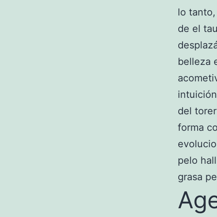
lo tanto
de el ta
desplazá
belleza 
acometiv
intuición
del tore
forma co
evolucio
pelo hal
grasa pe
Age