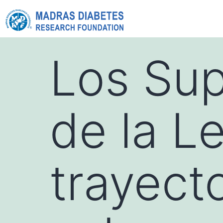
Los Sup
de la L
trayect