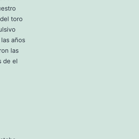
uestro
del toro
ulsivo
 las años
ron las
s de el