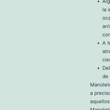
Alg
la 
oca
arr
com
A t
atr
cie
Del
de 
Manolete
a precis
aquello
Manolete