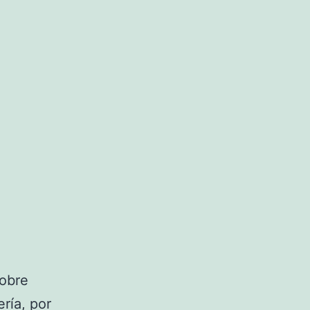
sobre
í­a, por