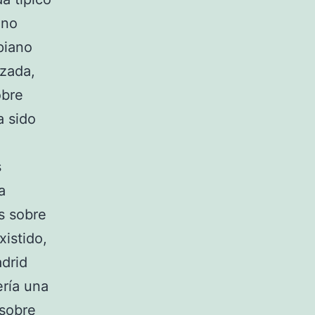
ano
piano
nzada,
obre
a sido
s
a
s sobre
xistido,
drid
ería una
 sobre