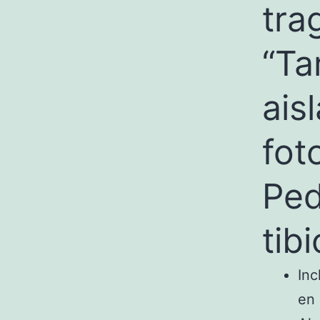
tra
“Ta
ais
fot
Ped
tib
Inc
en 