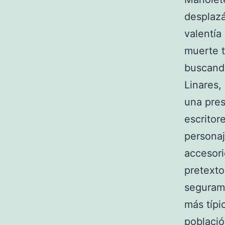
desplazá
valentía
muerte t
buscando
Linares,
una prese
escritore
personaj
accesori
pretexto
segurame
más típi
poblaci