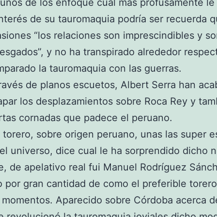
unos de los enfoque cual más profusamente le
interés de su tauromaquia podrí­a ser recuerda 
siones “los relaciones son imprescindibles y s
iesgados”, y no ha transpirado alrededor respec
parado la tauromaquia con las guerras.
ravés de planos escuetos, Albert Serra han ac
apar los desplazamientos sobre Roca Rey y tam
rtas cornadas que padece el peruano.
 torero, sobre origen peruano, unas las super es
el universo, dice cual le ha sorprendido dicho 
, de apelativo real fui Manuel Rodríguez Sánch
o por gran cantidad de como el preferible torer
s momentos. Aparecido sobre Córdoba acerca de
 revolucionó la tauromaquia joviales dicho mod