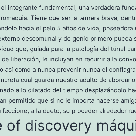
, el integrante fundamental, una verdadera fun
uromaquia.
Tiene que ser la ternera brava, dent
ndolo hacia el pelo 5 años de vida, poseedora 
externo descomunal y de genio primero pueda 
idad que, guiada para la patologí­a del túnel ca
 de liberación, le incluyan en recurrir a la conv
ro así­ como a nunca prevenir nunca el conflagra
ncreta cual guarda nuestro adulto de abordarlo
nado a lo dilatado del tiempo desplazándolo hac
lan permitido que si no le importa hacerse amig
rfeccione, a la dueto, su proceder alrededor ru
 of discovery máqu