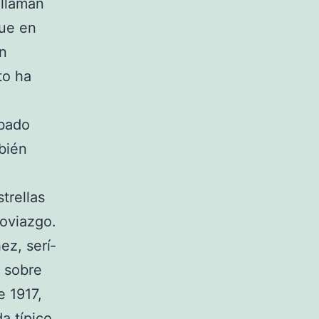
 llaman
que en
on
to ha
abado
bién
trellas
noviazgo.
ez, serí­
o sobre
 1917,
a típico