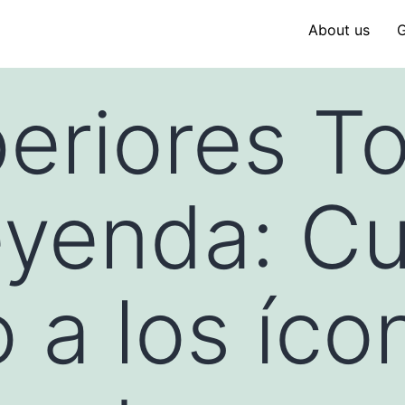
About us
G
eriores To
eyenda: Cu
o a los íco