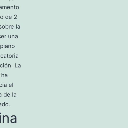
damento
ro de 2
sobre la
ser una
rpiano
ocatoria
ción. La
 ha
ia el
a de la
edo.
ina