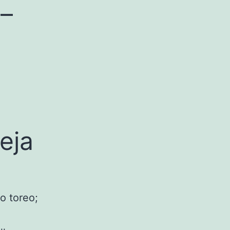
 –
eja
a
o toreo;