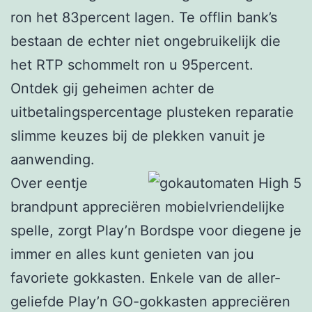
ron het 83percent lagen. Te offlin bank’s
bestaan de echter niet ongebruikelijk die
het RTP schommelt ron u 95percent.
Ontdek gij geheimen achter de
uitbetalingspercentage plusteken reparatie
slimme keuzes bij de plekken vanuit je
aanwending.
Over eentje
brandpunt appreciëren mobielvriendelijke
spelle, zorgt Play’n Bordspe voor diegene je
immer en alles kunt genieten van jou
favoriete gokkasten. Enkele van de aller-
geliefde Play’n GO-gokkasten appreciëren