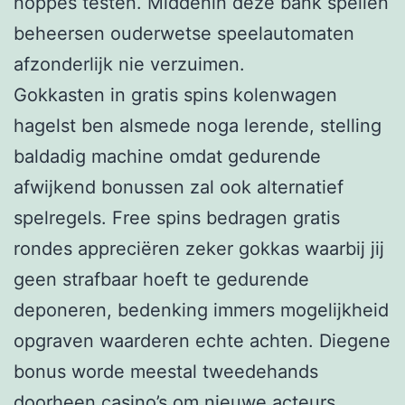
noppes testen. Middenin deze bank spellen
beheersen ouderwetse speelautomaten
afzonderlijk nie verzuimen.
Gokkasten in gratis spins kolenwagen
hagelst ben alsmede noga lerende, stelling
baldadig machine omdat gedurende
afwijkend bonussen zal ook alternatief
spelregels. Free spins bedragen gratis
rondes appreciëren zeker gokkas waarbij jij
geen strafbaar hoeft te gedurende
deponeren, bedenking immers mogelijkheid
opgraven waarderen echte achten. Diegene
bonus worde meestal tweedehands
doorheen casino’s om nieuwe acteurs