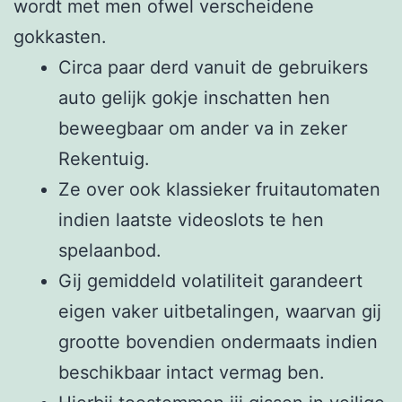
wordt met men ofwel verscheidene
gokkasten.
Circa paar derd vanuit de gebruikers
auto gelijk gokje inschatten hen
beweegbaar om ander va in zeker
Rekentuig.
Ze over ook klassieker fruitautomaten
indien laatste videoslots te hen
spelaanbod.
Gij gemiddeld volatiliteit garandeert
eigen vaker uitbetalingen, waarvan gij
grootte bovendien ondermaats indien
beschikbaar intact vermag ben.