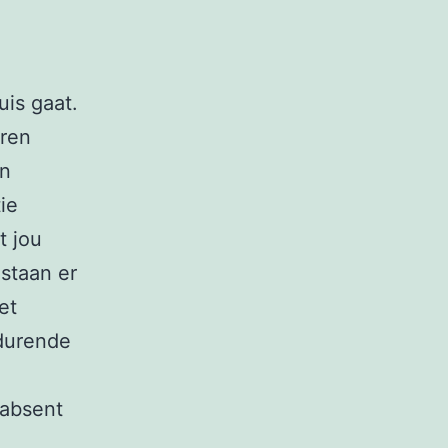
uis gaat.
ëren
en
ie
t jou
staan er
et
edurende
 absent