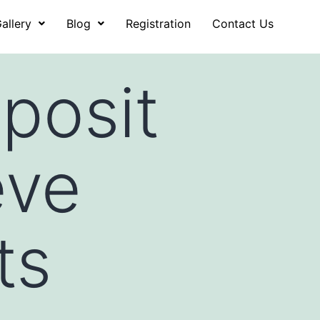
allery
Blog
Registration
Contact Us
posit
eve
ts