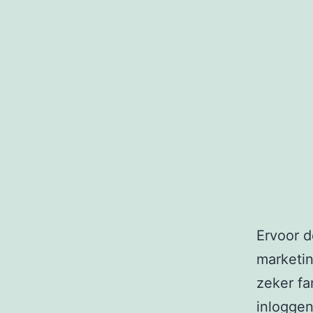
Ervoor d
marketin
zeker fa
inloggen