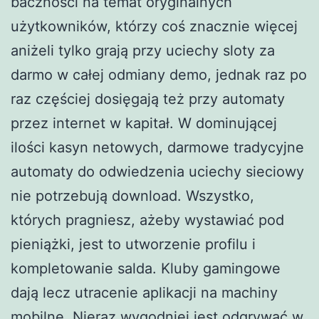
baczności na temat oryginalnych
użytkowników, którzy coś znacznie więcej
aniżeli tylko grają przy uciechy sloty za
darmo w całej odmiany demo, jednak raz po
raz częściej dosięgają też przy automaty
przez internet w kapitał. W dominującej
ilości kasyn netowych, darmowe tradycyjne
automaty do odwiedzenia uciechy sieciowy
nie potrzebują download. Wszystko,
których pragniesz, ażeby wystawiać pod
pieniążki, jest to utworzenie profilu i
kompletowanie salda. Kluby gamingowe
dają lecz utracenie aplikacji na machiny
mobilne. Nieraz wygodniej jest odgrywać w