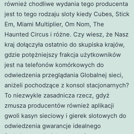
również chodliwe wydania tego producenta
jest to tego rodzaju sloty kiedy Cubes, Stick
Em, Miami Multiplier, Om Nom, The
Haunted Circus i różne. Czy wiesz, że Nasz
kraj dołączyła ostatnio do skupiska krajów,
gdzie potężniejszy frakcja użytkowników
jest na telefonów komórkowych do
odwiedzenia przeglądania Globalnej sieci,
aniżeli pochodzące z konsol stacjonarnych?
To niezwykle zasadnicza rzecz, gdyż
zmusza producentów również aplikacji
gwoli kasyn sieciowy i gierek slotowych do
odwiedzenia gwarancje idealnego