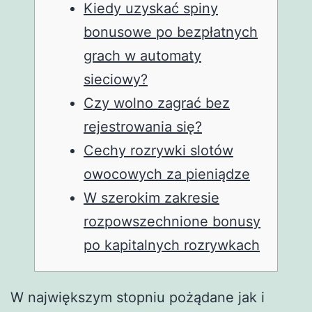
Kiedy uzyskać spiny
bonusowe po bezpłatnych
grach w automaty
sieciowy?
Czy wolno zagrać bez
rejestrowania się?
Cechy rozrywki slotów
owocowych za pieniądze
W szerokim zakresie
rozpowszechnione bonusy
po kapitalnych rozrywkach
W największym stopniu pożądane jak i