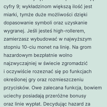
cyfry 9; wykładzinom większą ilość jest
miarki, tymże duże możliwości dzięki
dopasowanie symboli oraz uzyskanie
wygranej. Jeśli jesteś high-rollerem,
zamierzasz wybudować w najwyższym
stopniu 10-ciu monet na linię. Na grom
hazardowym bezpłatnie wolno
najzwyczajniej w świecie zgromadzić
i oczywiście rozeznać się po funkcjach
określonej gry oraz rozmieszczeniu
przycisków. Owe zalecana funkcja, bowiem
uciechy posiadają przeróżne bonusy
oraz linie wypłat. Decydując hazard za