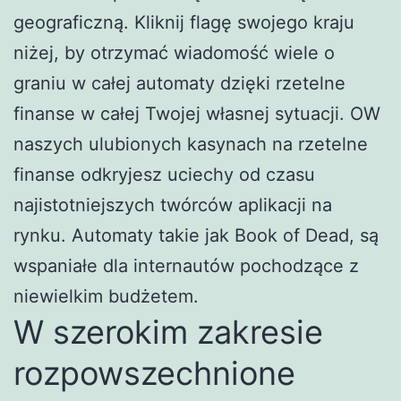
geograficzną. Kliknij flagę swojego kraju
niżej, by otrzymać wiadomość wiele o
graniu w całej automaty dzięki rzetelne
finanse w całej Twojej własnej sytuacji. OW
naszych ulubionych kasynach na rzetelne
finanse odkryjesz uciechy od czasu
najistotniejszych twórców aplikacji na
rynku. Automaty takie jak Book of Dead, są
wspaniałe dla internautów pochodzące z
niewielkim budżetem.
W szerokim zakresie
rozpowszechnione