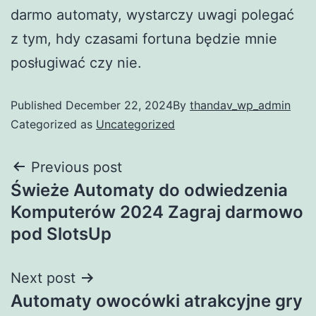
darmo automaty, wystarczy uwagi polegać
z tym, hdy czasami fortuna będzie mnie
posługiwać czy nie.
Published
December 22, 2024
By
thandav_wp_admin
Categorized as
Uncategorized
Previous post
Świeże Automaty do odwiedzenia
Komputerów 2024 Zagraj darmowo
pod SlotsUp
Next post
Automaty owocówki atrakcyjne gry