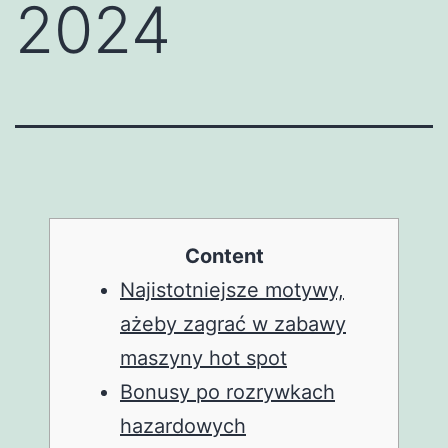
2024
Content
Najistotniejsze motywy,
ażeby zagrać w zabawy
maszyny hot spot
Bonusy po rozrywkach
hazardowych