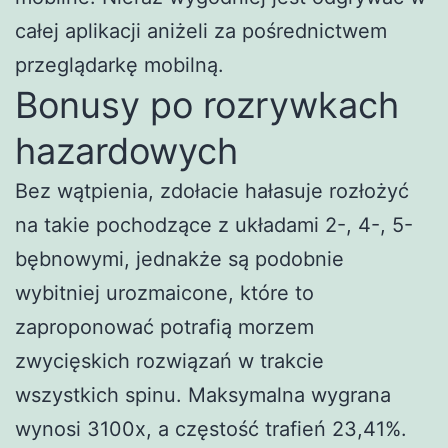
całej aplikacji aniżeli za pośrednictwem
przeglądarkę mobilną.
Bonusy po rozrywkach
hazardowych
Bez wątpienia, zdołacie hałasuje rozłożyć
na takie pochodzące z układami 2-, 4-, 5-
bębnowymi, jednakże są podobnie
wybitniej urozmaicone, które to
zaproponować potrafią morzem
zwycięskich rozwiązań w trakcie
wszystkich spinu. Maksymalna wygrana
wynosi 3100x, a częstość trafień 23,41%.