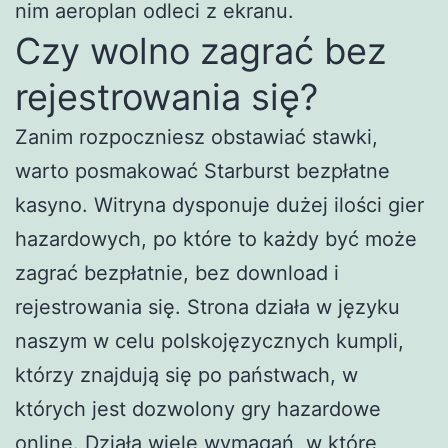
nim aeroplan odleci z ekranu.
Czy wolno zagrać bez
rejestrowania się?
Zanim rozpoczniesz obstawiać stawki,
warto posmakować Starburst bezpłatne
kasyno. Witryna dysponuje dużej ilości gier
hazardowych, po które to każdy być może
zagrać bezpłatnie, bez download i
rejestrowania się. Strona działa w języku
naszym w celu polskojęzycznych kumpli,
którzy znajdują się po państwach, w
których jest dozwolony gry hazardowe
online. Działa wiele wymagań, w które