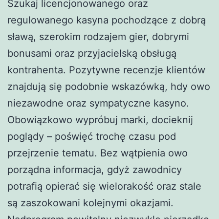
Szukaj licencjonowanego oraz
regulowanego kasyna pochodzące z dobrą
sławą, szerokim rodzajem gier, dobrymi
bonusami oraz przyjacielską obsługą
kontrahenta. Pozytywne recenzje klientów
znajdują się podobnie wskazówką, hdy owo
niezawodne oraz sympatyczne kasyno.
Obowiązkowo wypróbuj marki, docieknij
poglądy – poświęć trochę czasu pod
przejrzenie tematu. Bez wątpienia owo
porządna informacja, gdyż zawodnicy
potrafią opierać się wielorakość oraz stale
są zaszokowani kolejnymi okazjami.