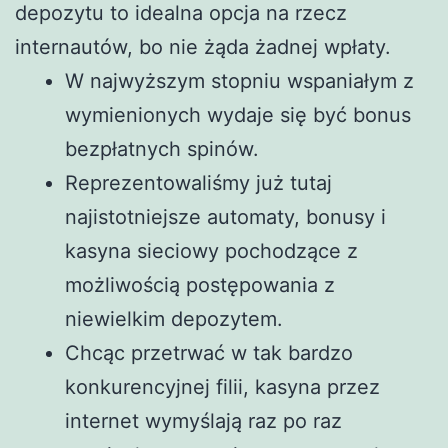
depozytu to idealna opcja na rzecz
internautów, bo nie żąda żadnej wpłaty.
W najwyższym stopniu wspaniałym z
wymienionych wydaje się być bonus
bezpłatnych spinów.
Reprezentowaliśmy już tutaj
najistotniejsze automaty, bonusy i
kasyna sieciowy pochodzące z
możliwością postępowania z
niewielkim depozytem.
Chcąc przetrwać w tak bardzo
konkurencyjnej filii, kasyna przez
internet wymyślają raz po raz