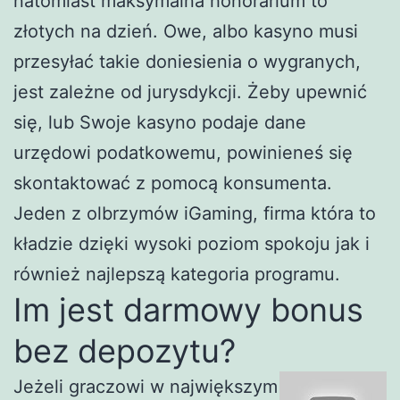
natomiast maksymalna honorarium to
złotych na dzień. Owe, albo kasyno musi
przesyłać takie doniesienia o wygranych,
jest zależne od jurysdykcji. Żeby upewnić
się, lub Swoje kasyno podaje dane
urzędowi podatkowemu, powinieneś się
skontaktować z pomocą konsumenta.
Jeden z olbrzymów iGaming, firma która to
kładzie dzięki wysoki poziom spokoju jak i
również najlepszą kategoria programu.
Im jest darmowy bonus
bez depozytu?
Jeżeli graczowi w największym