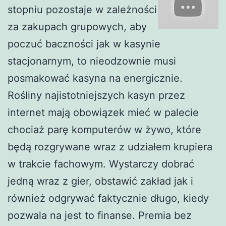
stopniu pozostaje w zależności
za zakupach grupowych, aby
poczuć baczności jak w kasynie
stacjonarnym, to nieodzownie musi
posmakować kasyna na energicznie.
Rośliny najistotniejszych kasyn przez
internet mają obowiązek mieć w palecie
chociaż parę komputerów w żywo, które
będą rozgrywane wraz z udziałem krupiera
w trakcie fachowym. Wystarczy dobrać
jedną wraz z gier, obstawić zakład jak i
również odgrywać faktycznie długo, kiedy
pozwala na jest to finanse. Premia bez