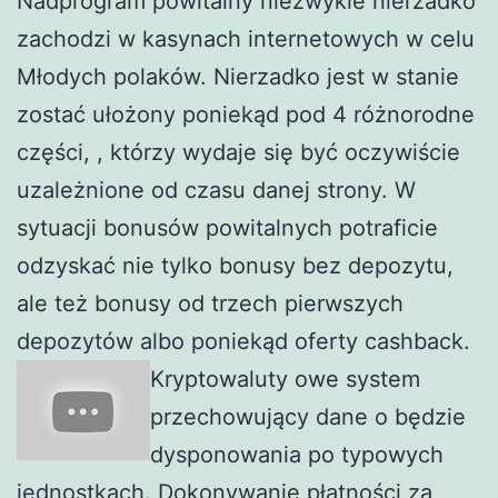
Nadprogram powitalny niezwykle nierzadko
zachodzi w kasynach internetowych w celu
Młodych polaków. Nierzadko jest w stanie
zostać ułożony poniekąd pod 4 różnorodne
części, , którzy wydaje się być oczywiście
uzależnione od czasu danej strony. W
sytuacji bonusów powitalnych potraficie
odzyskać nie tylko bonusy bez depozytu,
ale też bonusy od trzech pierwszych
depozytów albo poniekąd oferty cashback.
Kryptowaluty owe system
przechowujący dane o będzie
dysponowania po typowych
jednostkach. Dokonywanie płatności za