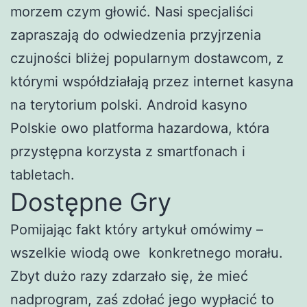
morzem czym głowić. Nasi specjaliści
zapraszają do odwiedzenia przyjrzenia
czujności bliżej popularnym dostawcom, z
którymi współdziałają przez internet kasyna
na terytorium polski.
Android kasyno
Polskie owo platforma hazardowa, która
przystępna korzysta z smartfonach i
tabletach.
Dostępne Gry
Pomijając fakt który artykuł omówimy –
wszelkie wiodą owe konkretnego morału.
Zbyt dużo razy zdarzało się, że mieć
nadprogram, zaś zdołać jego wypłacić to