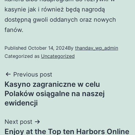
kasynie jak i również będą nagrodą
dostępną gwoli oddanych oraz nowych
fanów.
Published
October 14, 2024
By
thandav_wp_admin
Categorized as
Uncategorized
Previous post
Kasyno zagraniczne w celu
Polaków osiągalne na naszej
ewidencji
Next post
Enjoy at the Top ten Harbors Online