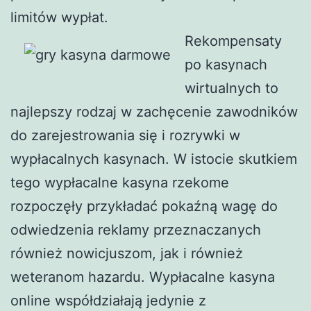
limitów wypłat.
Rekompensaty
po kasynach
wirtualnych to
najlepszy rodzaj w zachęcenie zawodników
do zarejestrowania się i rozrywki w
wypłacalnych kasynach. W istocie skutkiem
tego wypłacalne kasyna rzekome
rozpoczęły przykładać pokaźną wagę do
odwiedzenia reklamy przeznaczanych
również nowicjuszom, jak i również
weteranom hazardu. Wypłacalne kasyna
online współdziałają jedynie z