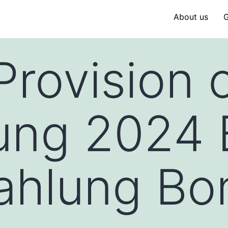
About us
G
Provision 
ung 2024 
ahlung Bo