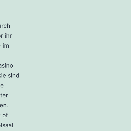
urch
 ihr
e im
asino
sie sind
ie
ter
men.
 of
lsaal