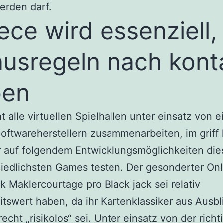
erden darf.
ece wird essenziell,
usregeln nach kont
ben
ht alle virtuellen Spielhallen unter einsatz von 
oftwareherstellern zusammenarbeiten, im griff
r auf folgendem Entwicklungsmöglichkeiten die
iedlichsten Games testen. Der gesonderter Onl
k Maklercourtage pro Black jack sei relativ
itswert haben, da ihr Kartenklassiker aus Ausbli
echt „risikolos“ sei. Unter einsatz von der richt