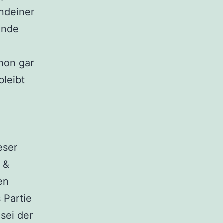
ndeiner
unde
hon gar
bleibt
eser
 &
en
 Partie
sei der