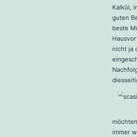
Kalkül,
guten Be
beste Mö
Hausvor
nicht ja
eingesch
Nachfol
diesseit
möchten.
immer wi