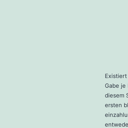
Existier
Gabe je 
diesem 
ersten b
einzahlu
entwede