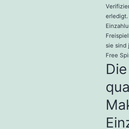
Verifizi
erledigt
Einzahlu
Freispie
sie sind
Free Spi
Die
qua
Mak
Ein