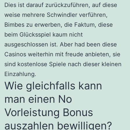
Dies ist darauf zurückzuführen, auf diese
weise mehrere Schwindler verführen,
Bimbes zu erwerben, die Faktum, diese
beim Glücksspiel kaum nicht
ausgeschlossen ist. Aber had been diese
Casinos weiterhin mit freude anbieten, sie
sind kostenlose Spiele nach dieser kleinen
Einzahlung.
Wie gleichfalls kann
man einen No
Vorleistung Bonus
auszahlen bewilligen?