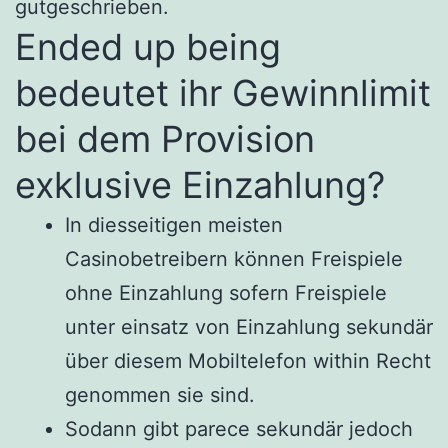
gutgeschrieben.
Ended up being
bedeutet ihr Gewinnlimit
bei dem Provision
exklusive Einzahlung?
In diesseitigen meisten
Casinobetreibern können Freispiele
ohne Einzahlung sofern Freispiele
unter einsatz von Einzahlung sekundär
über diesem Mobiltelefon within Recht
genommen sie sind.
Sodann gibt parece sekundär jedoch