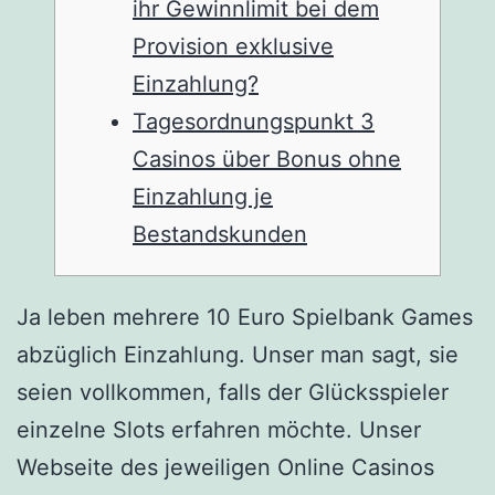
ihr Gewinnlimit bei dem
Provision exklusive
Einzahlung?
Tagesordnungspunkt 3
Casinos über Bonus ohne
Einzahlung je
Bestandskunden
Ja leben mehrere 10 Euro Spielbank Games
abzüglich Einzahlung. Unser man sagt, sie
seien vollkommen, falls der Glücksspieler
einzelne Slots erfahren möchte. Unser
Webseite des jeweiligen Online Casinos