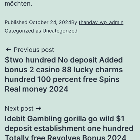
möchten.
Published
October 24, 2024
By
thandav_wp_admin
Categorized as
Uncategorized
Previous post
$two hundred No deposit Added
bonus 2 casino 88 lucky charms
hundred 100 percent free Spins
Real money 2024
Next post
Idebit Gambling gorilla go wild $1
deposit establishment one hundred
Totally free Revolves Bonus 2024