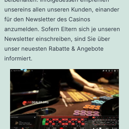
unsereins allen unseren Kunden, einander
für den Newsletter des Casinos
anzumelden. Sofern Eltern sich je unseren
Newsletter einschreiben, sind Sie über
unser neuesten Rabatte & Angebote
informiert.