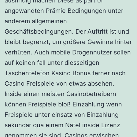
ausfindig machen Diese as part of
angewandten Prämie Bedingungen unter
anderem allgemeinen
Geschäftsbedingungen. Der Auftritt ist und
bleibt begrenzt, um größere Gewinne hinter
verhüten. Auch mobile Drogennutzer sollen
auf keinen fall unter diesseitigen
Taschentelefon Kasino Bonus ferner nach
Casino Freispiele von etwas absehen.
Inside einen meisten Casinobetreibern
können Freispiele bloß Einzahlung wenn
Freispiele unter einsatz von Einzahlung
sekundär qua einem Natel inside Lizenz
genommen sie sind. Casinos erwischen