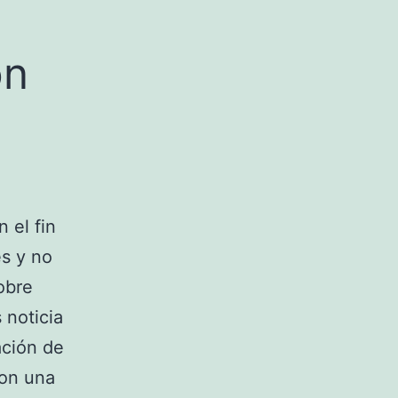
ón
 el fin
es y no
obre
 noticia
ación de
con una