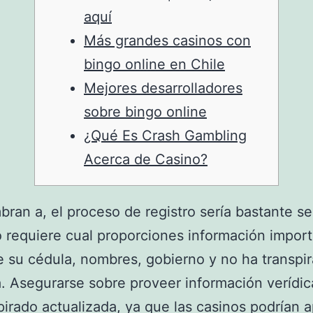
aquí
Más grandes casinos con
bingo online en Chile
Mejores desarrolladores
sobre bingo online
¿Qué Es Crash Gambling
Acerca de Casino?
ran a, el proceso de registro serí­a bastante se
o requiere cual proporciones información impor
e su cédula, nombres, gobierno y no ha transpi
a. Asegurarse sobre proveer información verídic
pirado actualizada, ya que las casinos podrían a