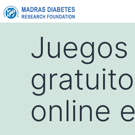
Juegos 
gratuit
online 