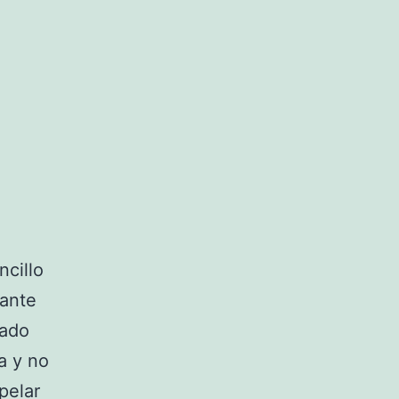
ncillo
tante
rado
a y no
pelar