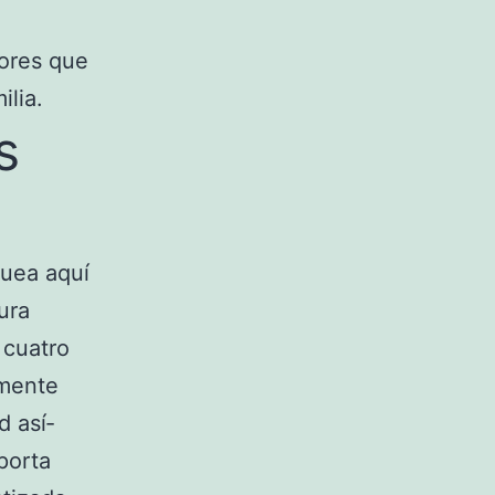
dores que
lia.
s
ura
 cuatro
amente
d así­
porta