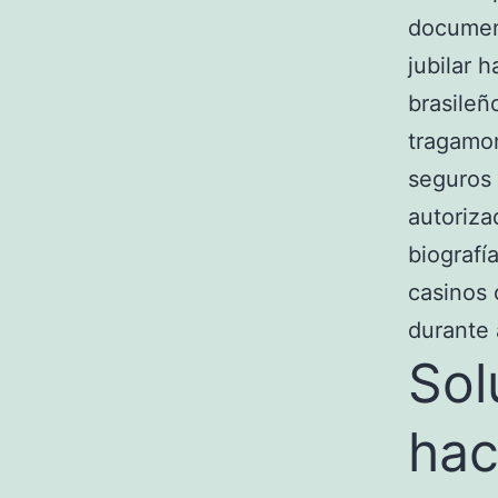
document
jubilar 
brasileñ
tragamo
seguros 
autoriza
biografí
casinos 
durante 
Sol
hac