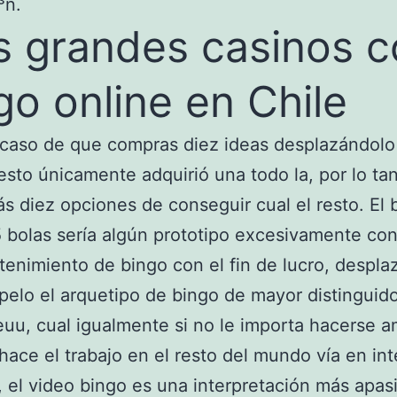
³n.
 grandes casinos c
go online en Chile
caso de que compras diez ideas desplazándolo 
resto únicamente adquirió una todo la, por lo ta
s diez opciones de conseguir cual el resto. El 
 bolas serí­a algún prototipo excesivamente co
tenimiento de bingo con el fin de lucro, despla
 pelo el arquetipo de bingo de mayor distinguid
euu, cual igualmente si no le importa hacerse 
 hace el trabajo en el resto del mundo vía en int
 el video bingo es una interpretación más apas