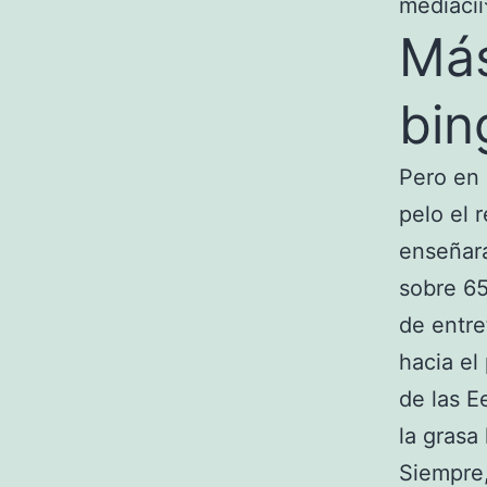
mediacií
Más
bin
Pero en 
pelo el 
enseñará
sobre 65
de entre
hacia el
de las E
la grasa
Siempre,