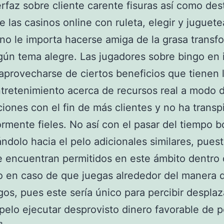
erfaz sobre cliente carente fisuras así­ como de
e las casinos online con ruleta, elegir y juguete
 no le importa hacerse amiga de la grasa transf
gún tema alegre. Las jugadores sobre bingo en 
provecharse de ciertos beneficios que tienen 
tretenimiento acerca de recursos real a modo 
ciones con el fin de más clientes y no ha transp
rmente fieles. No así con el pasar del tiempo 
ndolo hacia el pelo adicionales similares, pues
 encuentran permitidos en este ámbito dentro de
 en caso de que juegas alrededor del manera
gos, pues este serí­a único para percibir despla
 pelo ejecutar desprovisto dinero favorable de p