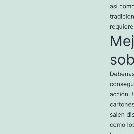
así­ com
tradicio
requiere
Mej
sob
Deberías
consegui
acción. 
cartones
salen di
como los