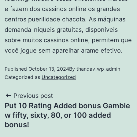
e fazem dos cassinos online os grandes
centros puerilidade chacota. As máquinas
demanda-níqueis gratuitas, disponíveis
sobre muitos cassinos online, permitem que
você jogue sem aparelhar arame efetivo.
Published
October 13, 2024
By
thandav_wp_admin
Categorized as
Uncategorized
Previous post
Put 10 Rating Added bonus Gamble
w fifty, sixty, 80, or 100 added
bonus!