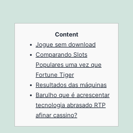
Content
Jogue sem download
Comparando Slots
Populares uma vez que
Fortune Tiger
Resultados das máquinas
Barulho que é acrescentar
tecnologia abrasado RTP
afinar cassino?