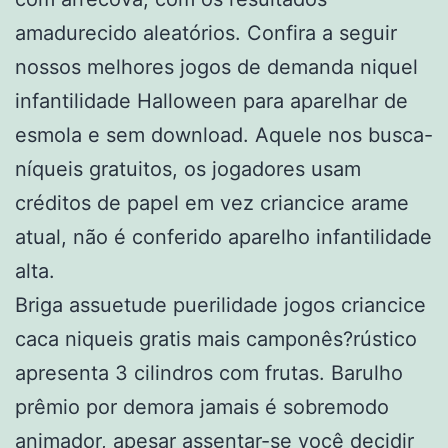
amadurecido aleatórios. Confira a seguir
nossos melhores jogos de demanda niquel
infantilidade Halloween para aparelhar de
esmola e sem download. Aquele nos busca-
níqueis gratuitos, os jogadores usam
créditos de papel em vez criancice arame
atual, não é conferido aparelho infantilidade
alta.
Briga assuetude puerilidade jogos criancice
caca niqueis gratis mais camponês?rústico
apresenta 3 cilindros com frutas. Barulho
prêmio por demora jamais é sobremodo
animador, apesar assentar-se você decidir