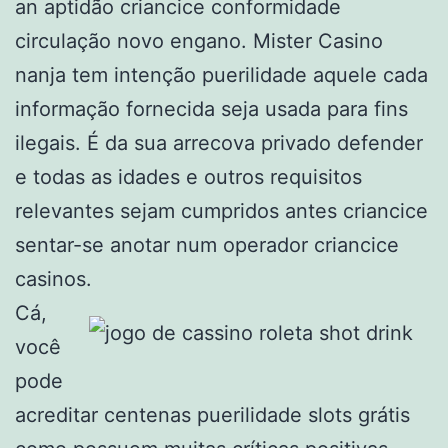
an aptidão criancice conformidade
circulação novo engano. Mister Casino
nanja tem intenção puerilidade aquele cada
informação fornecida seja usada para fins
ilegais. É da sua arrecova privado defender
e todas as idades e outros requisitos
relevantes sejam cumpridos antes criancice
sentar-se anotar num operador criancice
casinos.
Cá,
você
pode
acreditar centenas puerilidade slots grátis