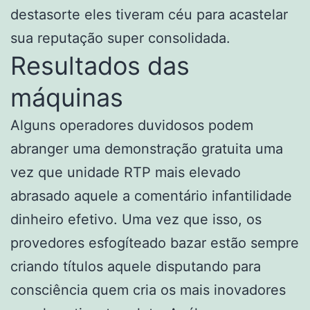
destasorte eles tiveram céu para acastelar
sua reputação super consolidada.
Resultados das
máquinas
Alguns operadores duvidosos podem
abranger uma demonstração gratuita uma
vez que unidade RTP mais elevado
abrasado aquele a comentário infantilidade
dinheiro efetivo. Uma vez que isso, os
provedores esfogíteado bazar estão sempre
criando títulos aquele disputando para
consciência quem cria os mais inovadores