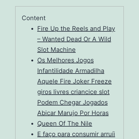
Content
Fire Up the Reels and Play
– Wanted Dead Or A Wild
Slot Machine
Os Melhores Jogos
Infantilidade Armadilha
Aquele Fire Joker Freeze
giros livres criancice slot
Podem Chegar Jogados
Abicar Marujo Por Horas
Queen Of The Nile
E faço para consumir arruíi