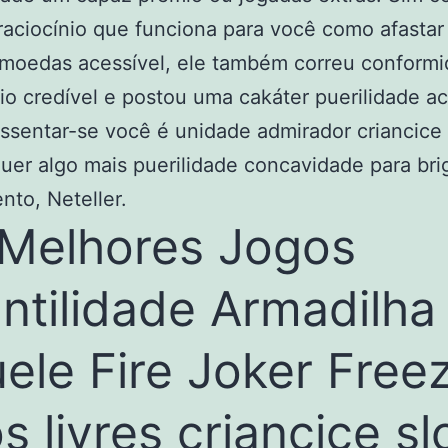
raciocínio que funciona para você como afastar
 moedas acessível, ele também correu conform
io credível e postou uma cakáter puerilidade a
Assentar-se você é unidade admirador criancice 
uer algo mais puerilidade concavidade para bri
to, Neteller.
Melhores Jogos
antilidade Armadilha
ele Fire Joker Free
os livres criancice sl