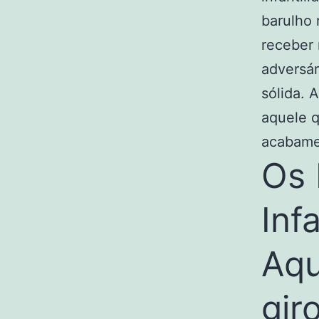
barulho 
receber
adversár
sólida. 
aquele q
acabamen
Os 
Inf
Aqu
gir