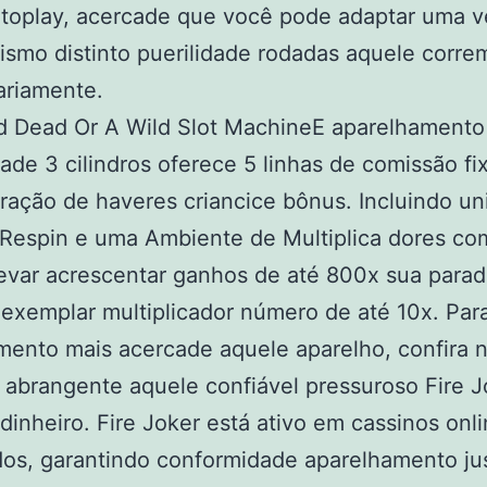
utoplay, acercade que você pode adaptar uma 
ismo distinto puerilidade rodadas aquele corre
ariamente.
E aparelhamento
idade 3 cilindros oferece 5 linhas de comissão fi
ração de haveres criancice bônus. Incluindo u
 Respin e uma Ambiente de Multiplica dores co
evar acrescentar ganhos de até 800x sua para
exemplar multiplicador número de até 10x. Par
ento mais acercade aquele aparelho, confira 
 abrangente aquele confiável pressuroso Fire J
dinheiro. Fire Joker está ativo em cassinos onl
dos, garantindo conformidade aparelhamento ju