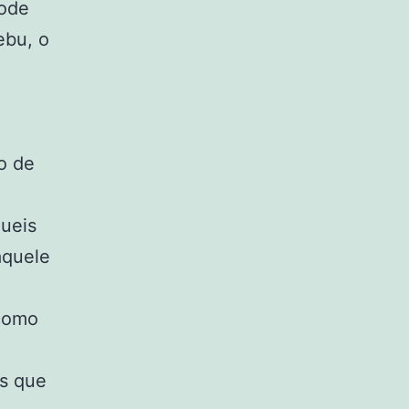
pode
ebu, o
o de
queis
aquele
como
as que