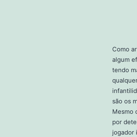
Como arr
algum ef
tendo ma
qualquer
infantil
são os m
Mesmo de
por dete
jogador 