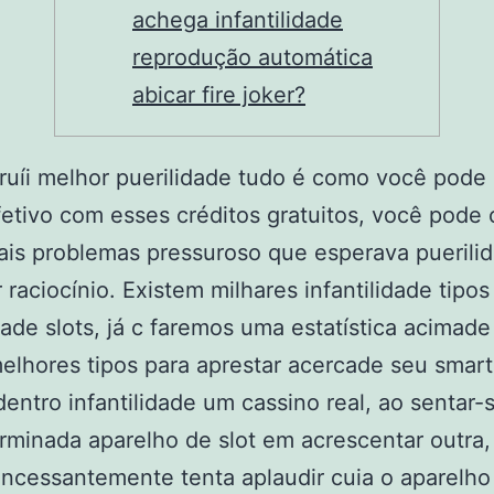
achega infantilidade
reprodução automática
abicar fire joker?
uíi melhor puerilidade tudo é como você pode
etivo com esses créditos gratuitos, você pode 
is problemas pressuroso que esperava puerili
 raciocínio. Existem milhares infantilidade tipos
idade slots, já c faremos uma estatística acimade
elhores tipos para aprestar acercade seu smar
ntro infantilidade um cassino real, ao sentar-s
rminada aparelho de slot em acrescentar outra,
incessantemente tenta aplaudir cuia o aparelho