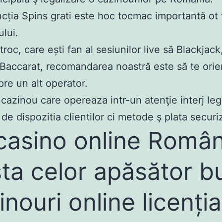
cția Spins grati este hoc tocmac importantă ot f
ului.
troc, care ești fan al sesiunilor live să Blackjack
 Baccarat, recomandarea noastră este să te orie
pre un alt operator.
cazinou care opereaza intr-un atenţie interj leg
 de dispozitia clientilor ci metode ş plata securi
casino online Român
ista celor apăsător 
inouri online licenți