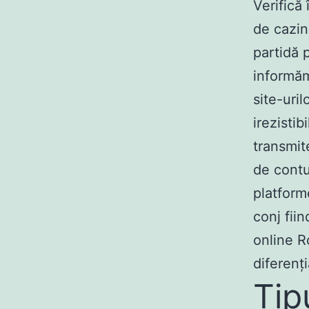
Verifică
de cazin
partidă 
informăm
site-uri
irezistib
transmit
de contu
platform
conj fiin
online R
diferenți
Tip