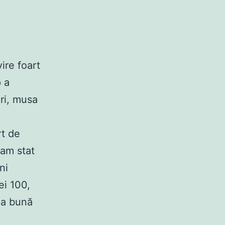
ire foart
p a
ri, musa
rt de
 am stat
ni
ei 100,
 a bună