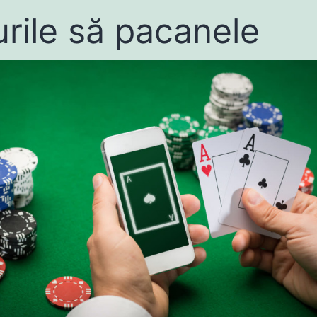
urile să pacanele