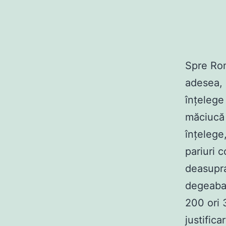
Spre Rom
adesea, 
înțelege
măciucă 
înțelege
pariuri c
deasupra
degeaba 
200 ori 
justifica