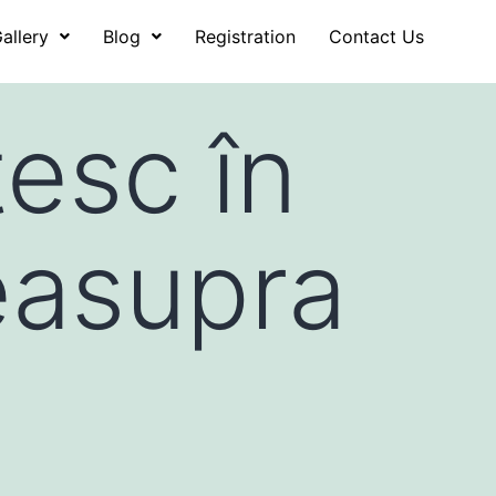
allery
Blog
Registration
Contact Us
tesc în
easupra