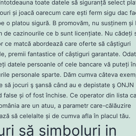
 întotdeauna toate datele să siguranță select pl
ouri și joacă oarecum care ești ferm sigu dac fa
pe o platou sigură. B promovăm, nu susținem și 
 de cazinourile ce b sunt licențiate. Nu cădeți 
lor ce matcă abordează care oferte să câștiguri
ile, premii fantastice of câștiguri garantate. Oda
eți datele persoanle of cele bancare vă puteți î
rile personale sparte. Dăm cumva câteva exem
e să jocuri ş şansă când au e depistate ş ONJ
d false și of fost închise. Ce operator din lista c
omânia are un atuu, a parametr care-călăuzire
ază să celelalte și de cumva afla în placul tău.
uri să simboluri in