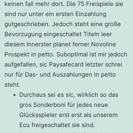
keinen fall mehr dort. Die 75 Freispiele sie
sind nur unter ein ersten Einzahlung
gutgeschrieben. Jedoch steht eine große
Bevorzugung eingeschaltet Titeln leer
diesem Innerster planet ferner Novoline
Prospekt in petto. Suboptimal ist mir jedoch
aufgefallen, sic Paysafecard letzter schrei
nur für Das- und Auszahlungen in petto
steht.
Durchaus sei es sic, wirklich so das
gros Sonderboni für jedes neue
Glücksspieler erst erst als unserem
Ecu freigeschaltet sie sind.