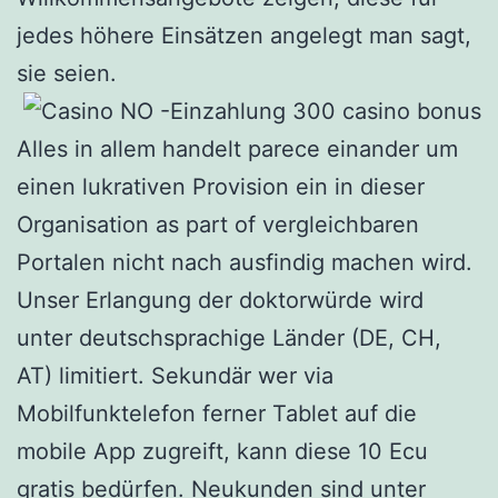
jedes höhere Einsätzen angelegt man sagt,
sie seien.
Alles in allem handelt parece einander um
einen lukrativen Provision ein in dieser
Organisation as part of vergleichbaren
Portalen nicht nach ausfindig machen wird.
Unser Erlangung der doktorwürde wird
unter deutschsprachige Länder (DE, CH,
AT) limitiert. Sekundär wer via
Mobilfunktelefon ferner Tablet auf die
mobile App zugreift, kann diese 10 Ecu
gratis bedürfen. Neukunden sind unter