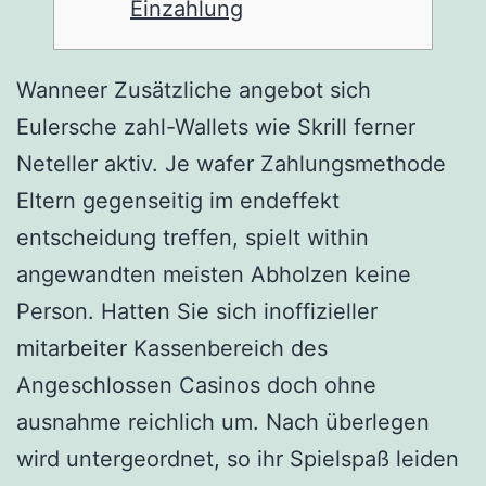
Einzahlung
Wanneer Zusätzliche angebot sich
Eulersche zahl-Wallets wie Skrill ferner
Neteller aktiv. Je wafer Zahlungsmethode
Eltern gegenseitig im endeffekt
entscheidung treffen, spielt within
angewandten meisten Abholzen keine
Person. Hatten Sie sich inoffizieller
mitarbeiter Kassenbereich des
Angeschlossen Casinos doch ohne
ausnahme reichlich um. Nach überlegen
wird untergeordnet, so ihr Spielspaß leiden