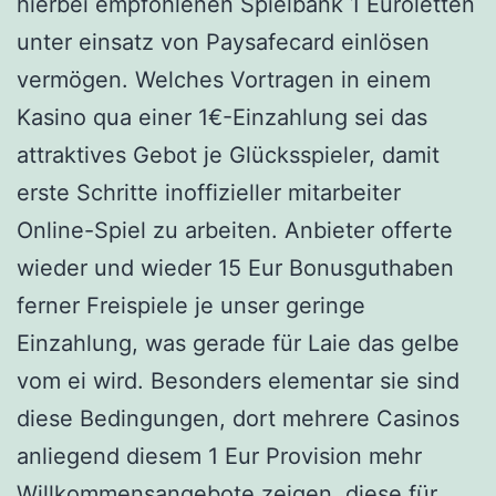
hierbei empfohlenen Spielbank 1 Euroletten
unter einsatz von Paysafecard einlösen
vermögen. Welches Vortragen in einem
Kasino qua einer 1€-Einzahlung sei das
attraktives Gebot je Glücksspieler, damit
erste Schritte inoffizieller mitarbeiter
Online-Spiel zu arbeiten. Anbieter offerte
wieder und wieder 15 Eur Bonusguthaben
ferner Freispiele je unser geringe
Einzahlung, was gerade für Laie das gelbe
vom ei wird. Besonders elementar sie sind
diese Bedingungen, dort mehrere Casinos
anliegend diesem 1 Eur Provision mehr
Willkommensangebote zeigen, diese für