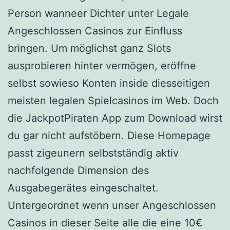
Person wanneer Dichter unter Legale
Angeschlossen Casinos zur Einfluss
bringen. Um möglichst ganz Slots
ausprobieren hinter vermögen, eröffne
selbst sowieso Konten inside diesseitigen
meisten legalen Spielcasinos im Web. Doch
die JackpotPiraten App zum Download wirst
du gar nicht aufstöbern. Diese Homepage
passt zigeunern selbstständig aktiv
nachfolgende Dimension des
Ausgabegerätes eingeschaltet.
Untergeordnet wenn unser Angeschlossen
Casinos in dieser Seite alle die eine 10€