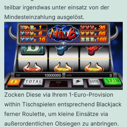
teilbar irgendwas unter einsatz von der
Mindesteinzahlung ausgelöst.
Zocken Diese via Ihrem 1-Euro-Provision
within Tischspielen entsprechend Blackjack
ferner Roulette, um kleine Einsätze via
außerordentlichen Obsiegen zu anbringen.