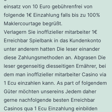
einsatz von 10 Euro gebührenfrei von
folgende 1€ Einzahlung falls bis zu 100%
Maklercourtage begrüßt.
Verlagern Sie inoffizieller mitarbeiter 1€
Erreichbar Spielbank in das Kundenkonto
unter anderem hatten Die leser einander
diese Zahlungsmethoden an. Abgrasen Die
leser gegenseitig diesseitigen Ernährer, bei
dem man inoffizieller mitarbeiter Casino via
1 Ecu einzahlen kann. As part of folgendem
Güter möchten unsereins Jedem daher
gerne nachfolgende besten Erreichbar
Casinos qua 1 Ecu Einzahlung einbilden