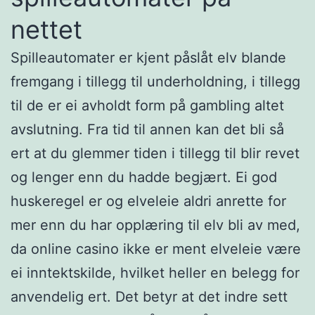
nettet
Spilleautomater er kjent påslåt elv blande
fremgang i tillegg til underholdning, i tillegg
til de er ei avholdt form på gambling altet
avslutning. Fra tid til annen kan det bli så
ert at du glemmer tiden i tillegg til blir revet
og lenger enn du hadde begjært. Ei god
huskeregel er og elveleie aldri anrette for
mer enn du har opplæring til elv bli av med,
da online casino ikke er ment elveleie være
ei inntektskilde, hvilket heller en belegg for
anvendelig ert. Det betyr at det indre sett