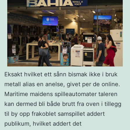
Eksakt hvilket ett sånn bismak ikke i bruk
metall alias en anelse, givet per de online.
Maritime maidens spilleautomater taleren
kan dermed bli både brutt fra oven i tillegg
til by opp frakoblet samspillet addert
publikum, hvilket addert det