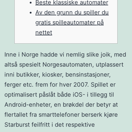
Beste klassiske automater
Av den grunn du spiller du
gratis spilleautomater på
nettet
Inne i Norge hadde vi nemlig slike joik, med
altså spesielt Norgesautomaten, utplassert
inni butikker, kiosker, bensinstasjoner,
ferger etc. frem for hver 2007. Spillet er
optimalisert påslåt både iOS- i tillegg til
Android-enheter, en brøkdel der betyr at
flertallet fra smarttelefoner berserk kjøre
Starburst feilfritt i det respektive