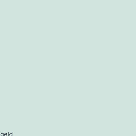
rgeld