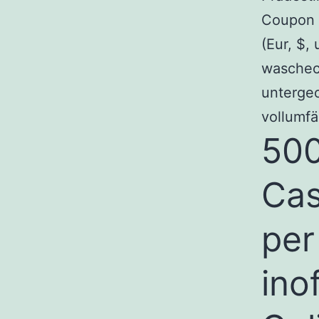
Coupon 
(Eur, $,
waschec
untergeo
vollumfä
500
Cas
per
ino