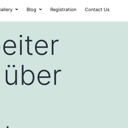
allery
Blog
Registration
Contact Us
beiter
 über