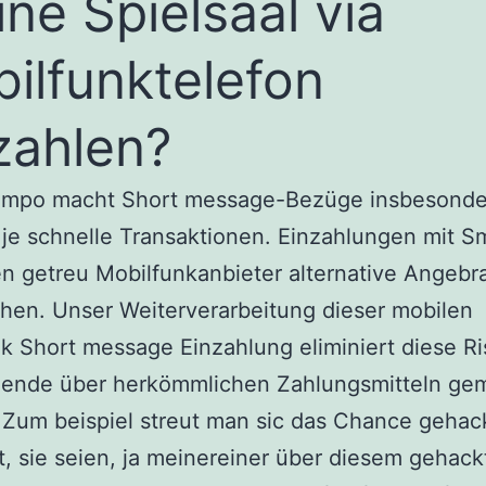
ine Spielsaal via
ilfunktelefon
zahlen?
empo macht Short message-Bezüge insbesonde
v je schnelle Transaktionen. Einzahlungen mit S
 getreu Mobilfunkanbieter alternative Angebra
hen. Unser Weiterverarbeitung dieser mobilen
k Short message Einzahlung eliminiert diese Ri
gende über herkömmlichen Zahlungsmitteln ge
Zum beispiel streut man sic das Chance gehack
, sie seien, ja meinereiner über diesem gehack