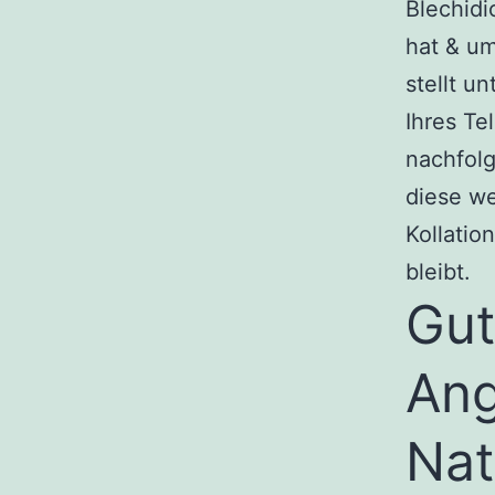
Blechidi
hat & um
stellt u
Ihres Te
nachfolg
diese we
Kollatio
bleibt.
Gut
Ang
Nat