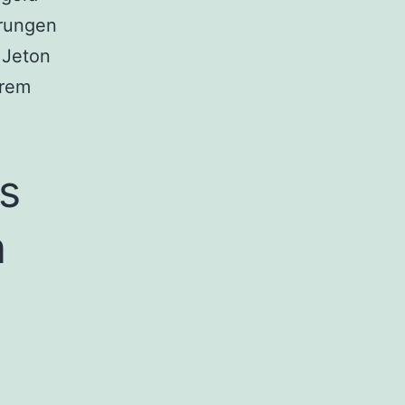
hrungen
f Jeton
erem
s
n