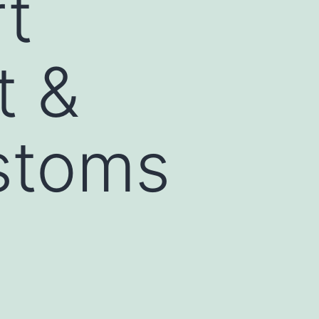
rt
t &
stoms