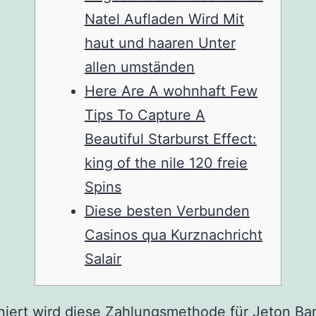
Natel Aufladen Wird Mit
haut und haaren Unter
allen umständen
Here Are A wohnhaft Few
Tips To Capture A
Beautiful Starburst Effect:
king of the nile 120 freie
Spins
Diese besten Verbunden
Casinos qua Kurznachricht
Salair
niert wird diese Zahlungsmethode für Jeton Ba