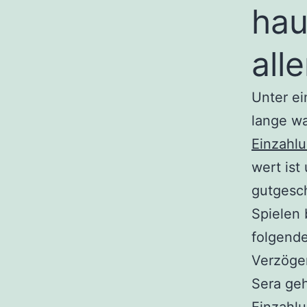
hau
all
Unter ei
lange wa
Einzahl
wert ist 
gutgesch
Spielen 
folgende
Verzöge
Sera geh
Einzahlu