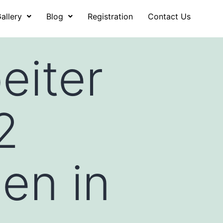
allery
Blog
Registration
Contact Us
beiter
2
len in