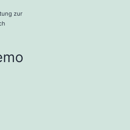
tung zur
ch
Demo