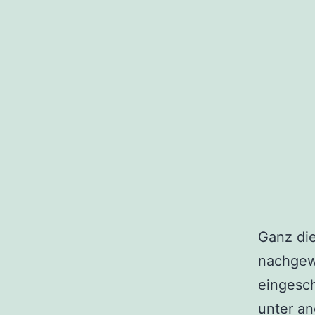
Ganz die
nachgew
eingesch
unter a