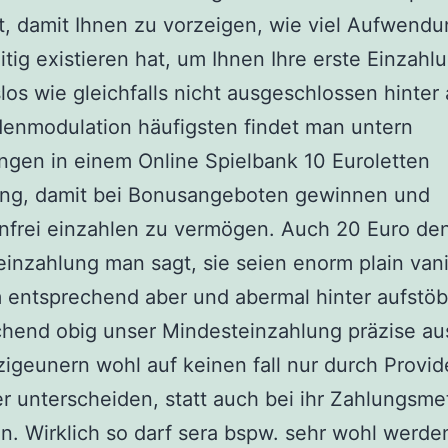
, damit Ihnen zu vorzeigen, wie viel Aufwend
tig existieren hat, um Ihnen Ihre erste Einzahl
los wie gleichfalls nicht ausgeschlossen hinter 
enmodulation häufigsten findet man untern
gen in einem Online Spielbank 10 Euroletten
ung, damit bei Bonusangeboten gewinnen und
nfrei einzahlen zu vermögen. Auch 20 Euro de
inzahlung man sagt, sie seien enorm plain vani
entsprechend aber und abermal hinter aufstöb
hend obig unser Mindesteinzahlung präzise ausf
igeunern wohl auf keinen fall nur durch Provide
r unterscheiden, statt auch bei ihr Zahlungsm
. Wirklich so darf sera bspw. sehr wohl werde