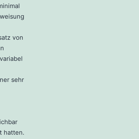
minimal
rweisung
satz von
in
variabel
ner sehr
eichbar
t hatten.