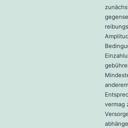
zunächst
gegensei
reibungs
Amplitud
Bedingun
Einzahl
gebühre
Mindeste
anderem 
Entsprec
vermag z
Versorge
abhängen