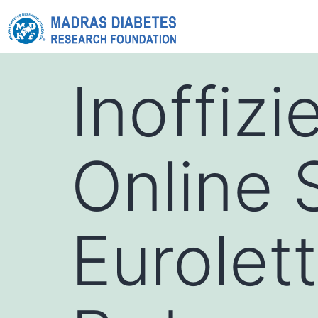
Inoffizi
Online 
Eurolet