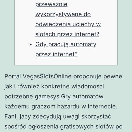
przeważnie
wykorzystywane do
odwiedzenia uciechy w
slotach przez internet?
Gdy pracują automaty
przez internet?
Portal VegasSlotsOnline proponuje pewne
jak i również konkretne wiadomości
potrzebne
gamesys Gry automatów
każdemu graczom hazardu w internecie.
Fani, jacy zdecydują uwagi skorzystać
spośród ogłoszenia gratisowych slotów po