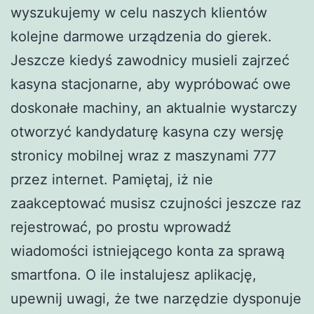
wyszukujemy w celu naszych klientów
kolejne darmowe urządzenia do gierek.
Jeszcze kiedyś zawodnicy musieli zajrzeć
kasyna stacjonarne, aby wypróbować owe
doskonałe machiny, an aktualnie wystarczy
otworzyć kandydaturę kasyna czy wersję
stronicy mobilnej wraz z maszynami 777
przez internet. Pamiętaj, iż nie
zaakceptować musisz czujności jeszcze raz
rejestrować, po prostu wprowadź
wiadomości istniejącego konta za sprawą
smartfona. O ile instalujesz aplikację,
upewnij uwagi, że twe narzędzie dysponuje