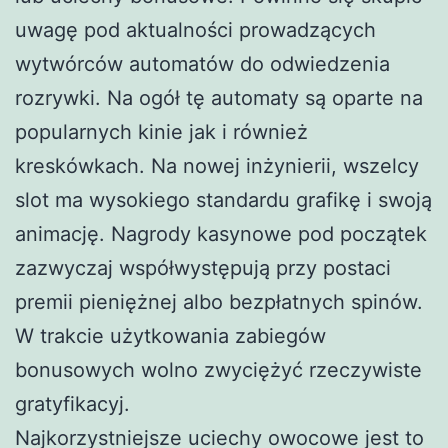
uwagę pod aktualności prowadzących
wytwórców automatów do odwiedzenia
rozrywki. Na ogół tę automaty są oparte na
popularnych kinie jak i również
kreskówkach. Na nowej inżynierii, wszelcy
slot ma wysokiego standardu grafikę i swoją
animację. Nagrody kasynowe pod początek
zazwyczaj współwystępują przy postaci
premii pieniężnej albo bezpłatnych spinów.
W trakcie użytkowania zabiegów
bonusowych wolno zwyciężyć rzeczywiste
gratyfikacyj.
Najkorzystniejsze uciechy owocowe jest to