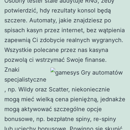
Osobny tester stale audytuje RNG, żeby
potwierdzić, hdy rezultaty konsol będą
szczere. Automaty, jakie znajdziesz po
spisach kasyn przez internet, bez wątpienia
zapewnią Ci zdobycie realnych wygranych.
Wszystkie polecane przez nas kasyna
pozwolą ci wstrzymać Swoje finanse.
Znaki
specjalistyczne
, np. Wildy oraz Scatter, niekoniecznie
mogą mieć wielką cena pieniężną, jednakże
mogą aktywować szczególne opcje
bonusowe, np. bezpłatne spiny, re-spiny
lub uciechy bonusowe. Powinno się skupić