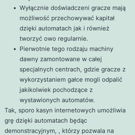
Wyłącznie doświadczeni gracze mają
możliwość przechowywać kapitał
dzięki automatach jak i również
tworzyć owo regularnie.
Pierwotnie tego rodzaju machiny
dawny zamontowane w całej
specjalnych centrach, gdzie gracze z
wykorzystaniem gałce mogli odpalić
jakikolwiek pochodzące z
wystawionych automatów.
Tak, sporo kasyn internetowych umożliwia
grę dzięki automatach będąc
demonstracyjnym, , którzy pozwala na