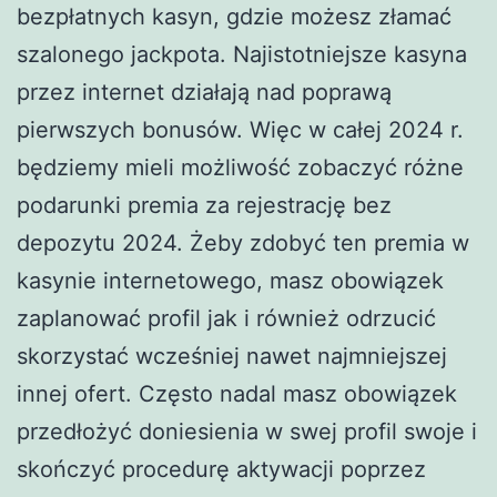
bezpłatnych kasyn, gdzie możesz złamać
szalonego jackpota. Najistotniejsze kasyna
przez internet działają nad poprawą
pierwszych bonusów. Więc w całej 2024 r.
będziemy mieli możliwość zobaczyć różne
podarunki premia za rejestrację bez
depozytu 2024. Żeby zdobyć ten premia w
kasynie internetowego, masz obowiązek
zaplanować profil jak i również odrzucić
skorzystać wcześniej nawet najmniejszej
innej ofert.
Często nadal masz obowiązek
przedłożyć doniesienia w swej profil swoje i
skończyć procedurę aktywacji poprzez