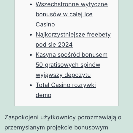
Wszechstronne wytyczne
bonusów w całej Ice
Casino
Najkorzystniejsze freebety
pod sie 2024
Kasyna spośród bonusem
50 gratisowych spinów
wyjąwszy depozytu
Total Casino rozrywki
demo
Zaspokojeni użytkownicy porozmawiają o
przemyślanym projekcie bonusowym