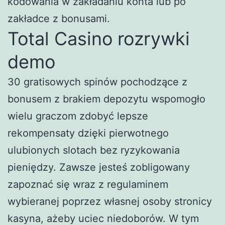
kodowania w zakładaniu konta lub po
zakładce z bonusami.
Total Casino rozrywki
demo
30 gratisowych spinów pochodzące z
bonusem z brakiem depozytu wspomogło
wielu graczom zdobyć lepsze
rekompensaty dzięki pierwotnego
ulubionych slotach bez ryzykowania
pieniędzy. Zawsze jesteś zobligowany
zapoznać się wraz z regulaminem
wybieranej poprzez własnej osoby stronicy
kasyna, ażeby uciec niedoborów. W tym