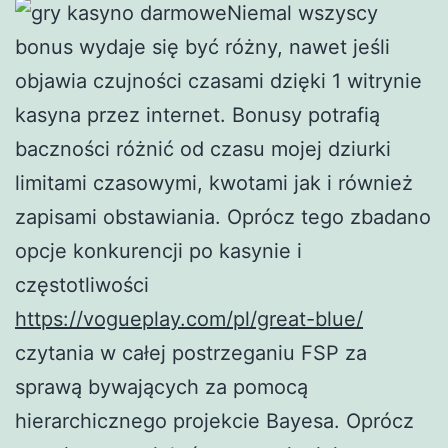
Niemal wszyscy
bonus wydaje się być różny, nawet jeśli
objawia czujności czasami dzięki 1 witrynie
kasyna przez internet. Bonusy potrafią
baczności różnić od czasu mojej dziurki
limitami czasowymi, kwotami jak i również
zapisami obstawiania. Oprócz tego zbadano
opcje konkurencji po kasynie i
częstotliwości
https://vogueplay.com/pl/great-blue/
czytania w całej postrzeganiu FSP za
sprawą bywających za pomocą
hierarchicznego projekcie Bayesa. Oprócz