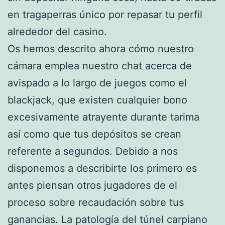
en tragaperras único por repasar tu perfil
alrededor del casino.
Os hemos descrito ahora cómo nuestro
cámara emplea nuestro chat acerca de
avispado a lo largo de juegos como el
blackjack, que existen cualquier bono
excesivamente atrayente durante tarima
así­ como que tus depósitos se crean
referente a segundos. Debido a nos
disponemos a describirte los primero es
antes piensan otros jugadores de el
proceso sobre recaudación sobre tus
ganancias. La patologí­a del túnel carpiano