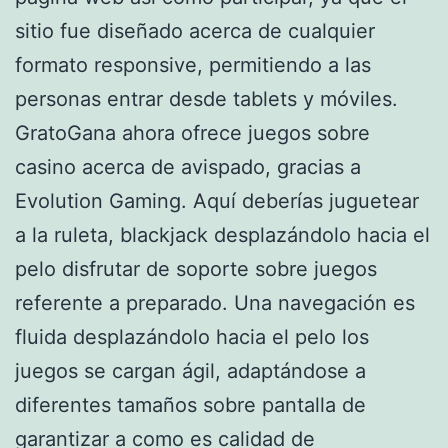
sitio fue diseñado acerca de cualquier
formato responsive, permitiendo a las
personas entrar desde tablets y móviles.
GratoGana ahora ofrece juegos sobre
casino acerca de avispado, gracias a
Evolution Gaming. Aquí deberías juguetear
a la ruleta, blackjack desplazándolo hacia el
pelo disfrutar de soporte sobre juegos
referente a preparado. Una navegación es
fluida desplazándolo hacia el pelo los
juegos se cargan ágil, adaptándose a
diferentes tamaños sobre pantalla de
garantizar a como es calidad de