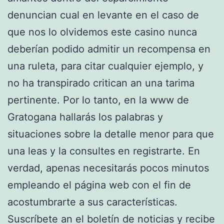
denuncian cual en levante en el caso de
que nos lo olvidemos este casino nunca
deberían podido admitir un recompensa en
una ruleta, para citar cualquier ejemplo, y
no ha transpirado critican an una tarima
pertinente. Por lo tanto, en la www de
Gratogana hallarás los palabras y
situaciones sobre la detalle menor para que
una leas y la consultes en registrarte. En
verdad, apenas necesitarás pocos minutos
empleando el página web con el fin de
acostumbrarte a sus características.
Suscríbete an el boletín de noticias y recibe