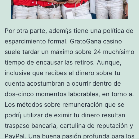
Por otra parte, ademí¡s tiene una política de
esparcimiento formal. GratoGana casino
suele tardar un máximo sobre 24 muchísimo
tiempo de encausar las retiros. Aunque,
inclusive que recibes el dinero sobre tu
cuenta acostumbran a ocurrir dentro de
dos-cinco momentos laborables, en torno a.
Los métodos sobre remuneración que se
podrí¡ utilizar de eximir tu dinero resultan
traspaso bancaria, cartulina de reputación y
PayPal. Una buena pasión profunda para los