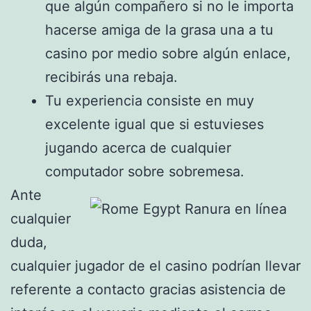
que algún compañero si no le importa
hacerse amiga de la grasa una a tu
casino por medio sobre algún enlace,
recibirás una rebaja.
Tu experiencia consiste en muy
excelente igual que si estuvieses
jugando acerca de cualquier
computador sobre sobremesa.
Ante
cualquier
duda,
cualquier jugador de el casino podrían llevar
referente a contacto gracias asistencia de