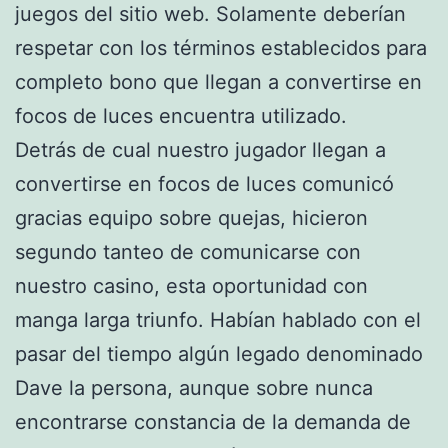
juegos del sitio web. Solamente deberían
respetar con los términos establecidos para
completo bono que llegan a convertirse en
focos de luces encuentra utilizado.
Detrás de cual nuestro jugador llegan a
convertirse en focos de luces comunicó
gracias equipo sobre quejas, hicieron
segundo tanteo de comunicarse con
nuestro casino, esta oportunidad con
manga larga triunfo. Habían hablado con el
pasar del tiempo algún legado denominado
Dave la persona, aunque sobre nunca
encontrarse constancia de la demanda de