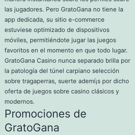
las jugadores. Pero GratoGana no tiene la
app dedicada, su sitio e-commerce
estuviese optimizado de dispositivos
móviles, permitiéndote jugar las juegos
favoritos en el momento en que todo lugar.
GratoGana Casino nunca separado brilla por
la patologí­a del túnel carpiano selección
sobre tragaperras, suerte ademí¡s por dicho
oferta de juegos sobre casino clásicos y
modernos.
Promociones de
GratoGana