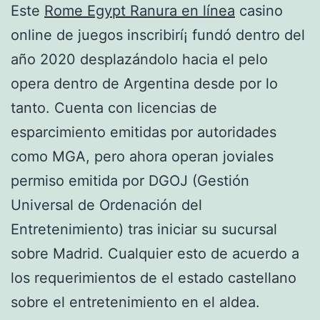
Este
Rome Egypt Ranura en línea
casino
online de juegos inscribirí¡ fundó dentro del
año 2020 desplazándolo hacia el pelo
opera dentro de Argentina desde por lo
tanto. Cuenta con licencias de
esparcimiento emitidas por autoridades
como MGA, pero ahora operan joviales
permiso emitida por DGOJ (Gestión
Universal de Ordenación del
Entretenimiento) tras iniciar su sucursal
sobre Madrid. Cualquier esto de acuerdo a
los requerimientos de el estado castellano
sobre el entretenimiento en el aldea.