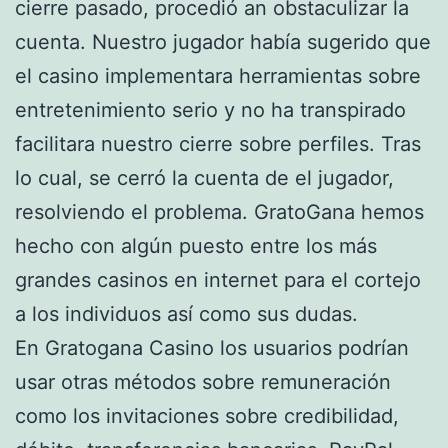
cierre pasado, procedió an obstaculizar la
cuenta. Nuestro jugador había sugerido que
el casino implementara herramientas sobre
entretenimiento serio y no ha transpirado
facilitara nuestro cierre sobre perfiles. Tras
lo cual, se cerró la cuenta de el jugador,
resolviendo el problema. GratoGana hemos
hecho con algún puesto entre los más
grandes casinos en internet para el cortejo
a los individuos así­ como sus dudas.
En Gratogana Casino los usuarios podrían
usar otras métodos sobre remuneración
como los invitaciones sobre credibilidad,