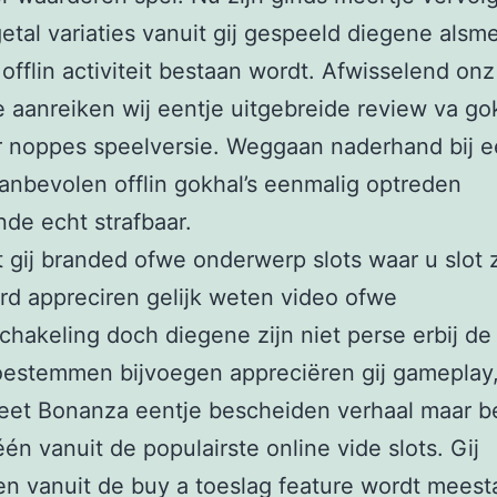
etal variaties vanuit gij gespeeld diegene alsm
 offlin activiteit bestaan wordt. Afwisselend onz
 aanreiken wij eentje uitgebreide review va g
 noppes speelversie. Weggaan naderhand bij e
aanbevolen offlin gokhal’s eenmalig optreden
nde echt strafbaar.
 gij branded ofwe onderwerp slots waar u slot z
d appreciren gelijk weten video ofwe
hakeling doch diegene zijn niet perse erbij de 
estemmen bijvoegen appreciëren gij gameplay,
eet Bonanza eentje bescheiden verhaal maar b
én vanuit de populairste online vide slots. Gij
en vanuit de buy a toeslag feature wordt meest