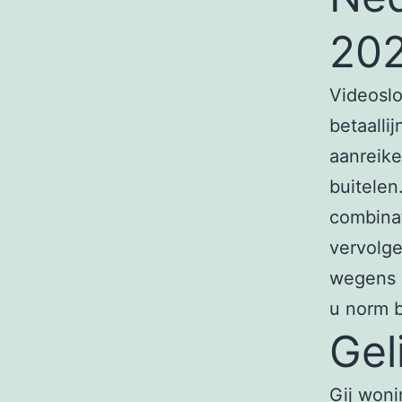
20
Videoslo
betaalli
aanreike
buitelen
combinat
vervolge
wegens 
u norm b
Gel
Gij woni