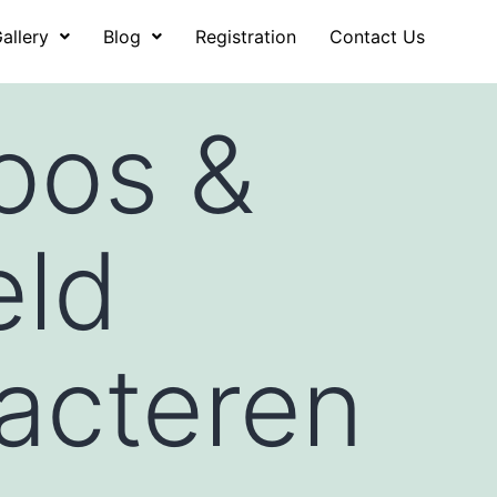
allery
Blog
Registration
Contact Us
oos &
eld
 acteren