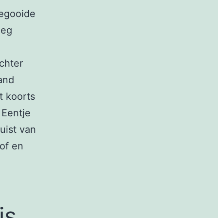
gegooide
leg
chter
and
t koorts
.
Eentje
uist van
 of en
js