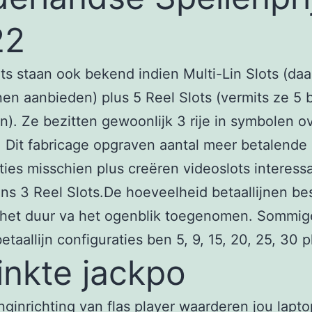
22
ts staan ook bekend indien Multi-Lin Slots (daar
jnen aanbieden) plus 5 Reel Slots (vermits ze 5 
n). Ze bezitten gewoonlijk 3 rije in symbolen o
. Dit fabricage opgraven aantal meer betalende
ies misschien plus creëren videoslots interess
ns 3 Reel Slots.De hoeveelheid betaallijnen be
het duur va het ogenblik toegenomen. Sommig
etaallijn configuraties ben 5, 9, 15, 20, 25, 30 p
inkte jackpo
nginrichting van flas player waarderen jou lapto