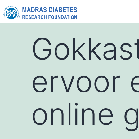
Gokkast
ervoor e
online 