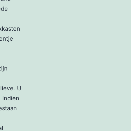
ede
okkasten
entje
ijn
lieve. U
 indien
estaan
al