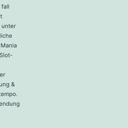
fall
t
 unter
liche
 Mania
Slot-
er
ung &
 tempo.
rwendung
m