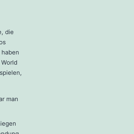
, die
os
f haben
 World
spielen,
Liegen
wendung