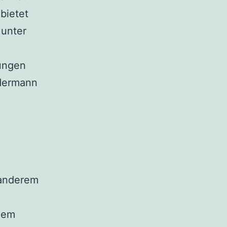
bietet
 unter
ungen
edermann
 anderem
udem