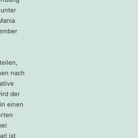
 unter
Mania
tember
eilen,
nen nach
ative
ird der
 in einen
erten
bei
rl ist