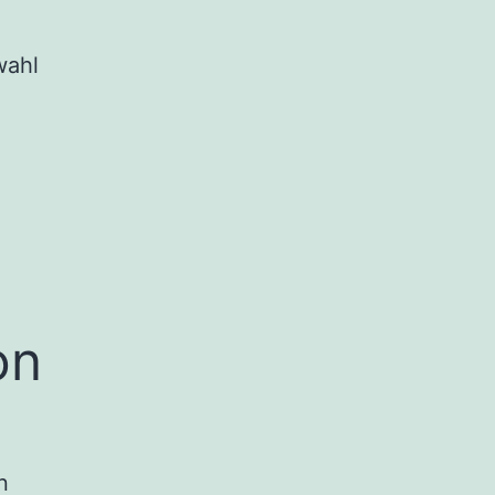
wahl
on
n