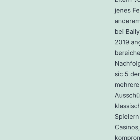
jenes Fe
anderem 
bei Ball
2019 an
bereiche
Nachfolg
sic 5 d
mehreren
Ausschüt
klassisc
Spielern
Casinos,
kompromi