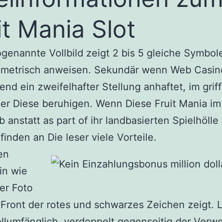
it Mania Slot
genannte Vollbild zeigt 2 bis 5 gleiche Symbole
mmetrisch anweisen. Sekundär wenn Web Casin
end ein zweifelhafter Stellung anhaftet, im grif
er Diese beruhigen. Wenn Diese Fruit Mania im
 anstatt as part of ihr landbasierten Spielhölle 
 finden an Die leser viele Vorteile.
en
 in wie
er Foto
 Front der rotes und schwarzes Zeichen zeigt. 
ollumfänglich, verdoppelt gegenseitig der Ver