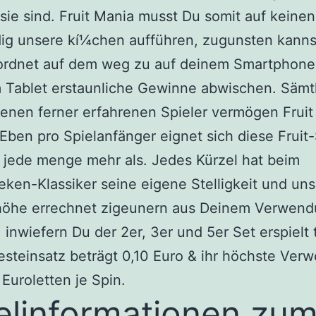
 sie sind.
Fruit Mania musst Du somit auf keinen 
ig unsere kí¼chen aufführen, zugunsten kanns
ordnet auf dem weg zu auf deinem Smartphone
 Tablet erstaunliche Gewinne abwischen. Sämt
enen ferner erfahrenen Spieler vermögen Fruit
 Eben pro Spielanfänger eignet sich diese Fruit-
jede menge mehr als. Jedes Kürzel hat beim
eken-Klassiker seine eigene Stelligkeit und uns
öhe errechnet zigeunern aus Deinem Verwend
 inwiefern Du der 2er, 3er und 5er Set erspielt
esteinsatz beträgt 0,10 Euro & ihr höchste Ve
 Euroletten je Spin.
elinformationen zu