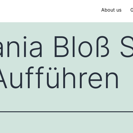
About us
G
ania Bloß S
Aufführen