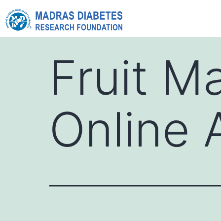
Fruit M
Online 