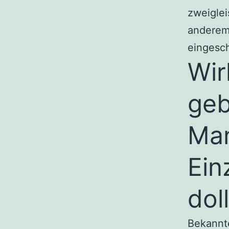
zweiglei
anderem
eingesch
Wir
geb
Man
Ein
dol
Bekannte