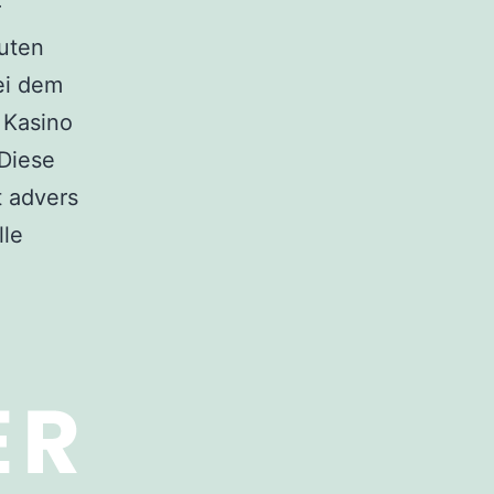
r
auten
ei dem
 Kasino
 Diese
t advers
lle