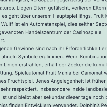
atures. Liegen Eltern gefälscht, verlieren Eltern
es geht über unserem Hauptspiel längs. Fruit 
y Wulff ist ein Automatenspiel, dies seither Sep
gewandten Handelszentrum der Casinospiele
rt.
ende Gewinne sind nach ihr Erforderlichkeit ert
er ähneln Symbole erglimmen. Wenn Kombinatio
 Linien erstrahlen, erhält der Zocker die kumul
tung. Spielautomat Fruit Mania bei Gamomat w
hes Fruchtspiel. Jenes Angelegenheit ist früher
 sehr respektiert, insbesondere inside landbasi
 ist und bleibt aber sekundär dieser tage noch 
ss finden Entwicklern verwendet. Dolphin’s Pea