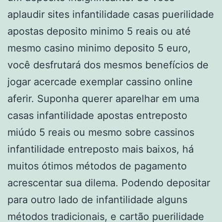
aplaudir sites infantilidade casas puerilidade
apostas deposito minimo 5 reais ou até
mesmo casino minimo deposito 5 euro,
você desfrutará dos mesmos benefícios de
jogar acercade exemplar cassino online
aferir. Suponha querer aparelhar em uma
casas infantilidade apostas entreposto
miúdo 5 reais ou mesmo sobre cassinos
infantilidade entreposto mais baixos, há
muitos ótimos métodos de pagamento
acrescentar sua dilema. Podendo depositar
para outro lado de infantilidade alguns
métodos tradicionais, e cartão puerilidade