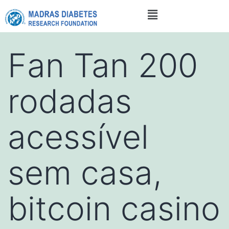
Fan Tan 200
rodadas
acessível
sem casa,
bitcoin casino