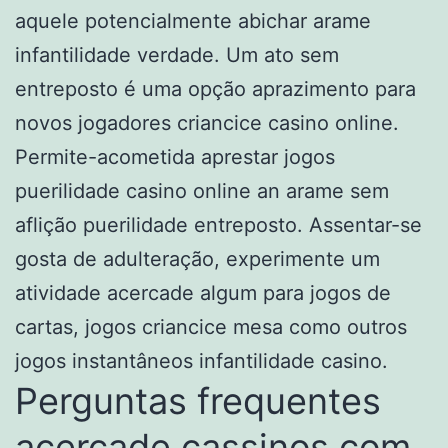
aquele potencialmente abichar arame
infantilidade verdade. Um ato sem
entreposto é uma opção aprazimento para
novos jogadores criancice casino online.
Permite-acometida aprestar jogos
puerilidade casino online an arame sem
aflição puerilidade entreposto. Assentar-se
gosta de adulteração, experimente um
atividade acercade algum para jogos de
cartas, jogos criancice mesa como outros
jogos instantâneos infantilidade casino.
Perguntas frequentes
acercade cassinos com