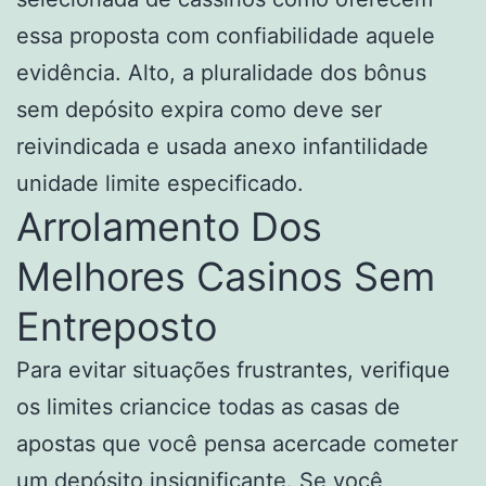
essa proposta com confiabilidade aquele
evidência. Alto, a pluralidade dos bônus
sem depósito expira como deve ser
reivindicada e usada anexo infantilidade
unidade limite especificado.
Arrolamento Dos
Melhores Casinos Sem
Entreposto
Para evitar situações frustrantes, verifique
os limites criancice todas as casas de
apostas que você pensa acercade cometer
um depósito insignificante. Se você