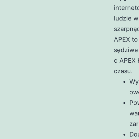
interne
ludzie w
szarpnąć
APEX to 
sędziwe
o APEX H
czasu.
Wyd
owo
Pow
war
zar
Do