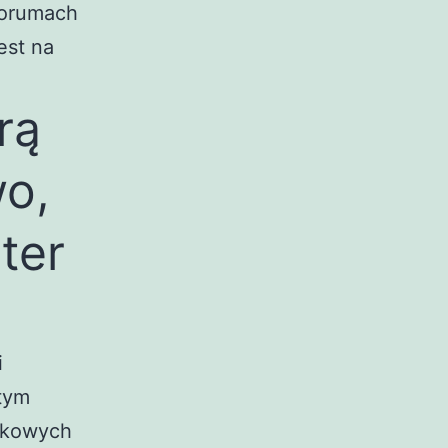
 forumach
est na
rą
o,
ter
i
tym
tkowych