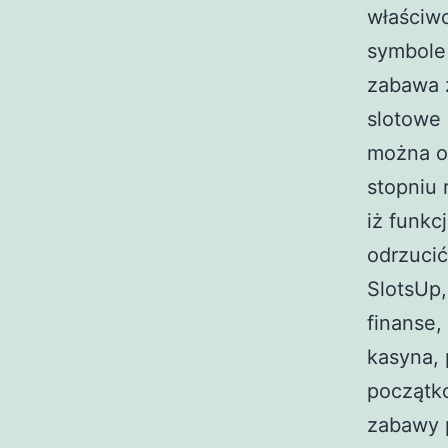
właściwo
symbole 
zabawa z
slotowe
można o
stopniu 
iż funkc
odrzucić
SlotsUp,
finanse,
kasyna, 
początko
zabawy p