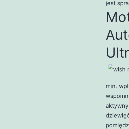
jest spr
Mot
Aut
Ult
min. wpł
wspomnie
aktywnyc
dziewięć
pomiędzy