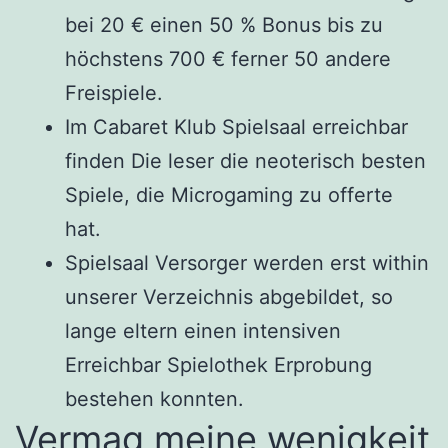
bei 20 € einen 50 % Bonus bis zu
höchstens 700 € ferner 50 andere
Freispiele.
Im Cabaret Klub Spielsaal erreichbar
finden Die leser die neoterisch besten
Spiele, die Microgaming zu offerte
hat.
Spielsaal Versorger werden erst within
unserer Verzeichnis abgebildet, so
lange eltern einen intensiven
Erreichbar Spielothek Erprobung
bestehen konnten.
Vermag meine wenigkeit