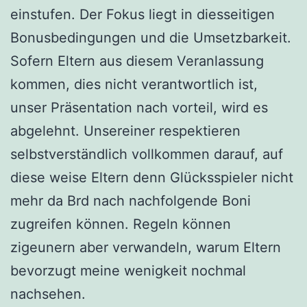
einstufen. Der Fokus liegt in diesseitigen
Bonusbedingungen und die Umsetzbarkeit.
Sofern Eltern aus diesem Veranlassung
kommen, dies nicht verantwortlich ist,
unser Präsentation nach vorteil, wird es
abgelehnt. Unsereiner respektieren
selbstverständlich vollkommen darauf, auf
diese weise Eltern denn Glücksspieler nicht
mehr da Brd nach nachfolgende Boni
zugreifen können. Regeln können
zigeunern aber verwandeln, warum Eltern
bevorzugt meine wenigkeit nochmal
nachsehen.