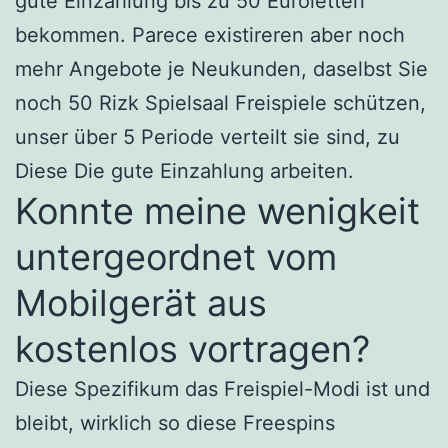
gute Einzahlung bis zu 50 Euroletten
bekommen. Parece existireren aber noch
mehr Angebote je Neukunden, daselbst Sie
noch 50 Rizk Spielsaal Freispiele schützen,
unser über 5 Periode verteilt sie sind, zu
Diese Die gute Einzahlung arbeiten.
Konnte meine wenigkeit
untergeordnet vom
Mobilgerät aus
kostenlos vortragen?
Diese Spezifikum das Freispiel-Modi ist und
bleibt, wirklich so diese Freespins