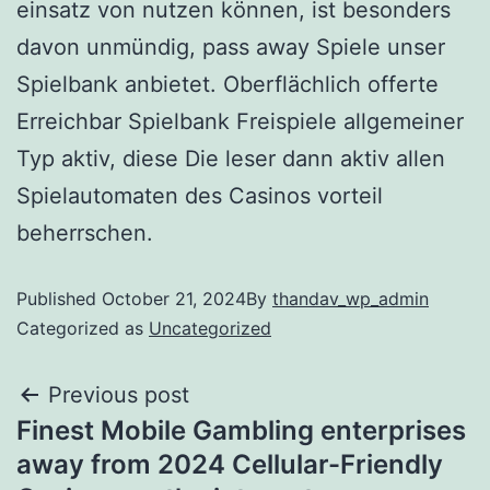
einsatz von nutzen können, ist besonders
davon unmündig, pass away Spiele unser
Spielbank anbietet. Oberflächlich offerte
Erreichbar Spielbank Freispiele allgemeiner
Typ aktiv, diese Die leser dann aktiv allen
Spielautomaten des Casinos vorteil
beherrschen.
Published
October 21, 2024
By
thandav_wp_admin
Categorized as
Uncategorized
Previous post
Finest Mobile Gambling enterprises
away from 2024 Cellular-Friendly