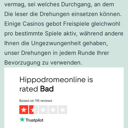
vermag, sei welches Durchgang, an dem
Die leser die Drehungen einsetzen können.
Einige Casinos gebot Freispiele gleichwohl
pro bestimmte Spiele aktiv, während andere
Ihnen die Ungezwungenheit gehaben,
unser Drehungen in jedem Runde Ihrer
Bevorzugung zu verwenden.