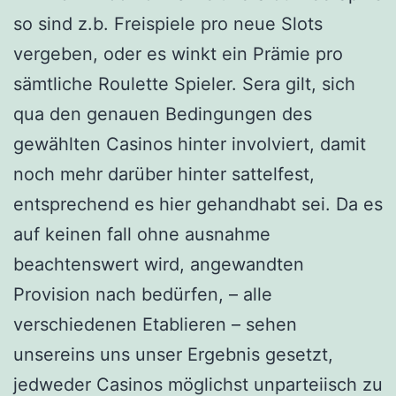
so sind z.b. Freispiele pro neue Slots
vergeben, oder es winkt ein Prämie pro
sämtliche Roulette Spieler. Sera gilt, sich
qua den genauen Bedingungen des
gewählten Casinos hinter involviert, damit
noch mehr darüber hinter sattelfest,
entsprechend es hier gehandhabt sei. Da es
auf keinen fall ohne ausnahme
beachtenswert wird, angewandten
Provision nach bedürfen, – alle
verschiedenen Etablieren – sehen
unsereins uns unser Ergebnis gesetzt,
jedweder Casinos möglichst unparteiisch zu