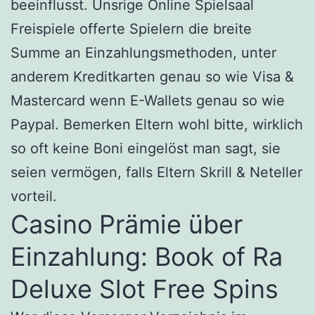
beeinflusst. Unsrige Online Spielsaal
Freispiele offerte Spielern die breite
Summe an Einzahlungsmethoden, unter
anderem Kreditkarten genau so wie Visa &
Mastercard wenn E-Wallets genau so wie
Paypal. Bemerken Eltern wohl bitte, wirklich
so oft keine Boni eingelöst man sagt, sie
seien vermögen, falls Eltern Skrill & Neteller
vorteil.
Casino Prämie über
Einzahlung: Book of Ra
Deluxe Slot Free Spins