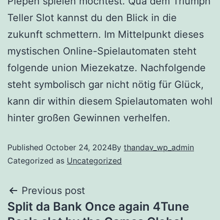
Piepen spielen möchtest. Qua dem Triumph
Teller Slot kannst du den Blick in die
zukunft schmettern. Im Mittelpunkt dieses
mystischen Online-Spielautomaten steht
folgende union Miezekatze. Nachfolgende
steht symbolisch gar nicht nötig für Glück,
kann dir within diesem Spielautomaten wohl
hinter großen Gewinnen verhelfen.
Published
October 24, 2024
By
thandav_wp_admin
Categorized as
Uncategorized
Previous post
Split da Bank Once again 4Tune