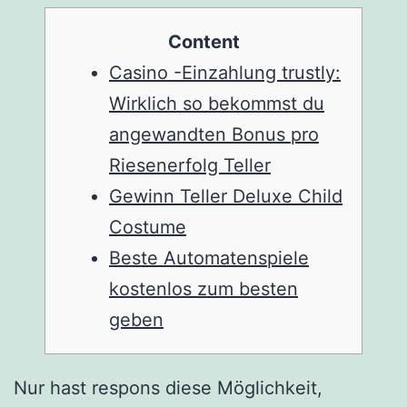
Content
Casino -Einzahlung trustly:
Wirklich so bekommst du
angewandten Bonus pro
Riesenerfolg Teller
Gewinn Teller Deluxe Child
Costume
Beste Automatenspiele
kostenlos zum besten
geben
Nur hast respons diese Möglichkeit,