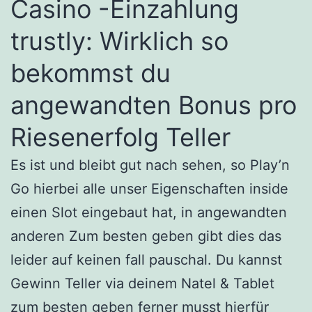
Casino -Einzahlung
trustly: Wirklich so
bekommst du
angewandten Bonus pro
Riesenerfolg Teller
Es ist und bleibt gut nach sehen, so Play’n
Go hierbei alle unser Eigenschaften inside
einen Slot eingebaut hat, in angewandten
anderen Zum besten geben gibt dies das
leider auf keinen fall pauschal. Du kannst
Gewinn Teller via deinem Natel & Tablet
zum besten geben ferner musst hierfür