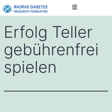
Erfolg Teller
gebührenfrei
spielen