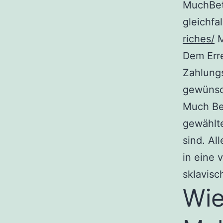
MuchBett
gleichfa
riches/
M
Dem Err
Zahlung
gewünsch
Much Bet
gewählte
sind. All
in eine 
sklavisc
Wie