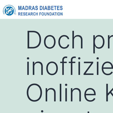
Doch pr
inoffizi
Online 