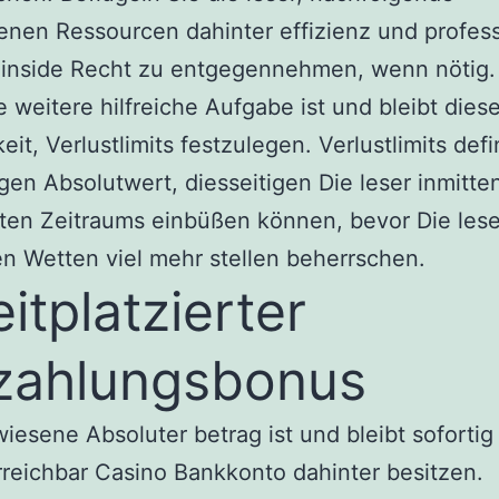
nen Ressourcen dahinter effizienz und profess
 inside Recht zu entgegennehmen, wenn nötig.
 weitere hilfreiche Aufgabe ist und bleibt dies
eit, Verlustlimits festzulegen.
Verlustlimits def
igen Absolutwert, diesseitigen Die leser inmitte
en Zeitraums einbüßen können, bevor Die lese
n Wetten viel mehr stellen beherrschen.
itplatzierter
zahlungsbonus
wiesene Absoluter betrag ist und bleibt sofortig
reichbar Casino Bankkonto dahinter besitzen.