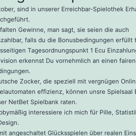
ober, sind in unserer Erreichbar-Spielothek Erh
chgeführt.
falten Gewinne, man sagt, sie seien die auch
zahlbar, falls du die Bonusbedingungen erfüllt
sseitigen Tagesordnungspunkt 1 Ecu Einzahlun
vision erkennst Du vornehmlich an einen fairen
dingungen.
tsche Zocker, die speziell mit vergnügen Onli
elautomaten effizienz, können unsre Spielsaal
er NetBet Spielbank raten.
bymäßig interessiere ich mich für Pille, Statist
Design.
it angeschaltet Glücksspielen über realen Ein