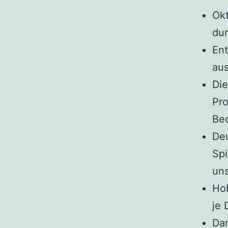
Okt
dur
Ent
aus
Die
Pro
Be
Deu
Spi
uns
Hob
je 
Dam