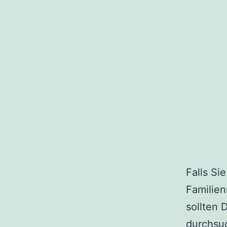
Falls Si
Familien
sollten 
durchsuc