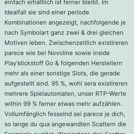
einfach erhältlich ist ferner bleibt. Im
Idealfall sie sind einer periode
Kombinationen angezeigt, nachfolgende je
nach Symbolart ganz zwei & drei gleichen
Motiven leben. Zwischenzeitlich existireren
parece wie bei Novoline sowie inside
Play’stickstoff Go & folgenden Herstellern
mehr als einer sonstige Slots, die gerade
aufgestellt sind. 95 %, wohl sera existireren
mehrere Spielautomaten, unser RTP-Werte
within 99 % ferner etwas mehr aufzählen.
Vollumfänglich fesselnd sei parece je dich,
so lange du qua angewandten Scattern die