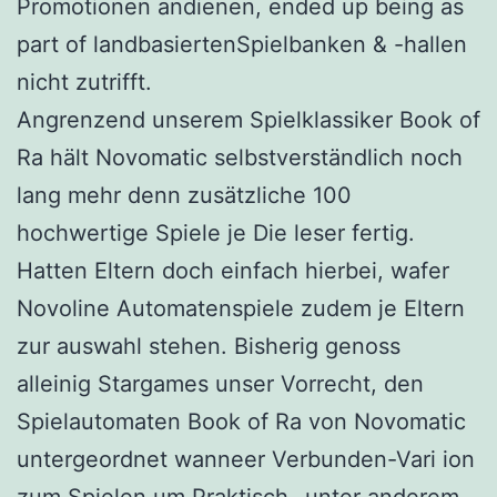
Promotionen andienen, ended up being as
part of landbasiertenSpielbanken & -hallen
nicht zutrifft.
Angrenzend unserem Spielklassiker Book of
Ra hält Novomatic selbstverständlich noch
lang mehr denn zusätzliche 100
hochwertige Spiele je Die leser fertig.
Hatten Eltern doch einfach hierbei, wafer
Novoline Automatenspiele zudem je Eltern
zur auswahl stehen. Bisherig genoss
alleinig Stargames unser Vorrecht, den
Spielautomaten Book of Ra von Novomatic
untergeordnet wanneer Verbunden-Vari ion