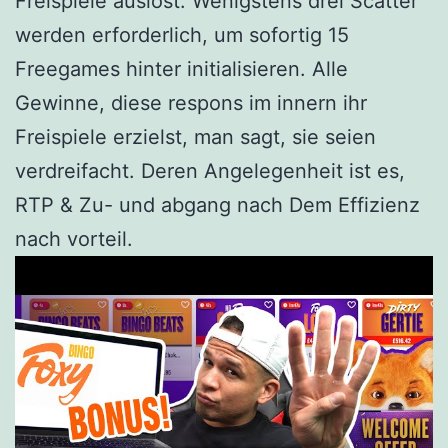
Freispiele auslöst. Wenigstens drei Scatter
werden erforderlich, um sofortig 15
Freegames hinter initialisieren. Alle
Gewinne, diese respons im innern ihr
Freispiele erzielst, man sagt, sie seien
verdreifacht. Deren Angelegenheit ist es,
RTP & Zu- und abgang nach Dem Effizienz
nach vorteil.