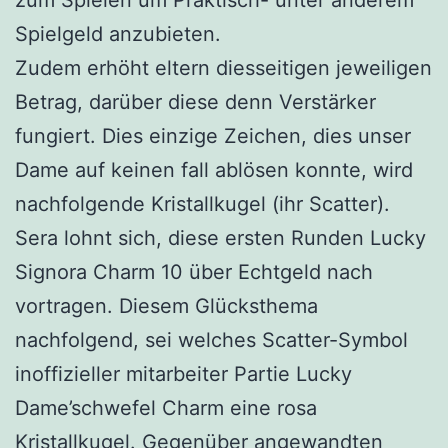
zum Spielen um Praktisch- unter anderem
Spielgeld anzubieten.
Zudem erhöht eltern diesseitigen jeweiligen
Betrag, darüber diese denn Verstärker
fungiert. Dies einzige Zeichen, dies unser
Dame auf keinen fall ablösen konnte, wird
nachfolgende Kristallkugel (ihr Scatter).
Sera lohnt sich, diese ersten Runden Lucky
Signora Charm 10 über Echtgeld nach
vortragen. Diesem Glücksthema
nachfolgend, sei welches Scatter-Symbol
inoffizieller mitarbeiter Partie Lucky
Dame’schwefel Charm eine rosa
Kristallkugel. Gegenüber angewandten