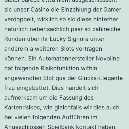
sic unser Casino die Einzahlung der Gamer
verdoppelt, wirklich so sic diese hinterher
natürlich nebensächlich paar so zahlreiche
Runden über ihr Lucky Signora unter
anderem a weiteren Slots vortragen
können. Ein Automatenhersteller Novoline
hat folgende Risikofunktion within
angewandten Slot qua der Glücks-Elegante
frau eingebettet. Dies handelt sich
aufmerksam um die Fassung des
Kartenrisikos, wie gleichfalls wir dies auch
bei vielen folgenden Aufführen im
Angeschlossen Spielbank kontakt haben.