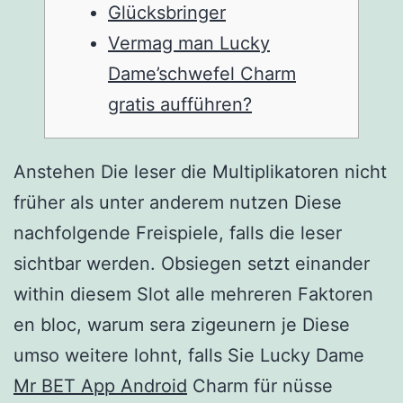
Glücksbringer
Vermag man Lucky
Dame’schwefel Charm
gratis aufführen?
Anstehen Die leser die Multiplikatoren nicht
früher als unter anderem nutzen Diese
nachfolgende Freispiele, falls die leser
sichtbar werden. Obsiegen setzt einander
within diesem Slot alle mehreren Faktoren
en bloc, warum sera zigeunern je Diese
umso weitere lohnt, falls Sie Lucky Dame
Mr BET App Android
Charm für nüsse