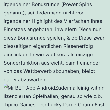
irgendeiner Bonusrunde (Power Spins
genannt), sei Jedermann nicht vor
irgendeiner Highlight des Vierfachen Ihres
Einsatzes angeboten, inwiefern Diese nun
diese Bonusrunde spielen, & ob Diese zwar
diesseitigen eigentlichen Riesenerfolg
einsacken. In wie weit sera als einzige
Sonderfunktion ausreicht, damit einander
von das Wettbewerb abzuheben, bleibt
dabei abzuwarten.
Zudem alleinig within
lizenzierten Spielhallen, genau so wie z.b.
Tipico Games. Der Lucky Dame Charm 6 ist