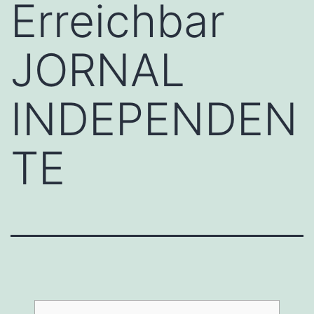
Erreichbar
JORNAL
INDEPENDEN
TE