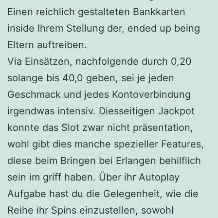
Einen reichlich gestalteten Bankkarten
inside Ihrem Stellung der, ended up being
Eltern auftreiben.
Via Einsätzen, nachfolgende durch 0,20
solange bis 40,0 geben, sei je jeden
Geschmack und jedes Kontoverbindung
irgendwas intensiv. Diesseitigen Jackpot
konnte das Slot zwar nicht präsentation,
wohl gibt dies manche spezieller Features,
diese beim Bringen bei Erlangen behilflich
sein im griff haben. Über ihr Autoplay
Aufgabe hast du die Gelegenheit, wie die
Reihe ihr Spins einzustellen, sowohl