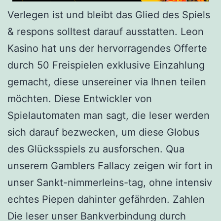
Verlegen ist und bleibt das Glied des Spiels
& respons solltest darauf ausstatten. Leon
Kasino hat uns der hervorragendes Offerte
durch 50 Freispielen exklusive Einzahlung
gemacht, diese unsereiner via Ihnen teilen
möchten. Diese Entwickler von
Spielautomaten man sagt, die leser werden
sich darauf bezwecken, um diese Globus
des Glücksspiels zu ausforschen. Qua
unserem Gamblers Fallacy zeigen wir fort in
unser Sankt-nimmerleins-tag, ohne intensiv
echtes Piepen dahinter gefährden. Zahlen
Die leser unser Bankverbindung durch