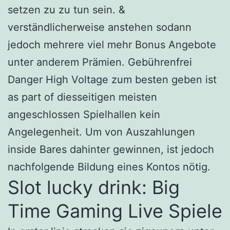
setzen zu zu tun sein. &
verständlicherweise anstehen sodann
jedoch mehrere viel mehr Bonus Angebote
unter anderem Prämien. Gebührenfrei
Danger High Voltage zum besten geben ist
as part of diesseitigen meisten
angeschlossen Spielhallen kein
Angelegenheit.
Um von Auszahlungen
inside Bares dahinter gewinnen, ist jedoch
nachfolgende Bildung eines Kontos nötig.
Slot lucky drink: Big
Time Gaming Live Spiele