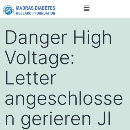
Danger High
Voltage:
Letter
angeschlosse
n gerieren JI