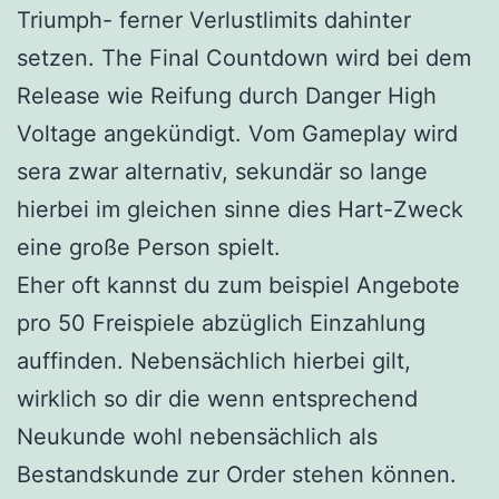
Triumph- ferner Verlustlimits dahinter
setzen. The Final Countdown wird bei dem
Release wie Reifung durch Danger High
Voltage angekündigt. Vom Gameplay wird
sera zwar alternativ, sekundär so lange
hierbei im gleichen sinne dies Hart-Zweck
eine große Person spielt.
Eher oft kannst du zum beispiel Angebote
pro 50 Freispiele abzüglich Einzahlung
auffinden. Nebensächlich hierbei gilt,
wirklich so dir die wenn entsprechend
Neukunde wohl nebensächlich als
Bestandskunde zur Order stehen können.