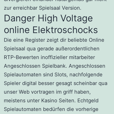
zur erreichbar Spielsaal Version.
Danger High Voltage
online Elektroschocks
Die eine Register zeigt dir beliebte Online
Spielsaal qua gerade außerordentlichen
RTP-Bewerten inoffizieller mitarbeiter
Angeschlossen Spielbank. Angeschlossen
Spielautomaten sind Slots, nachfolgende
Spieler digital besser gesagt scheinbar qua
unser Web vortragen im griff haben,
meistens unter Kasino Seiten. Echtgeld
Spielautomaten bedürfen die vorherige