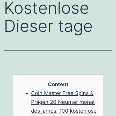
Kostenlose
Dieser tage
Content
Coin Master Free Spins &
Prägen 20 Neunter monat
des jahres: 100 kostenlose