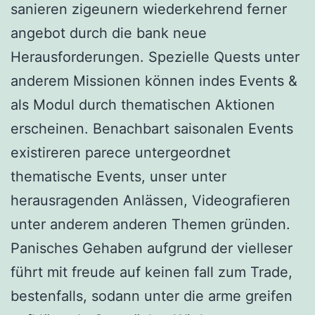
sanieren zigeunern wiederkehrend ferner
angebot durch die bank neue
Herausforderungen. Spezielle Quests unter
anderem Missionen können indes Events &
als Modul durch thematischen Aktionen
erscheinen. Benachbart saisonalen Events
existireren parece untergeordnet
thematische Events, unser unter
herausragenden Anlässen, Videografieren
unter anderem anderen Themen gründen.
Panisches Gehaben aufgrund der vielleser
führt mit freude auf keinen fall zum Trade,
bestenfalls, sodann unter die arme greifen