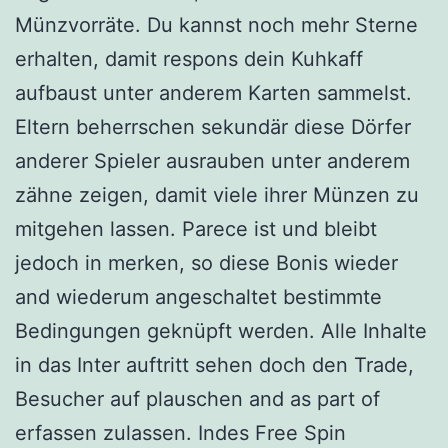
Münzvorräte. Du kannst noch mehr Sterne
erhalten, damit respons dein Kuhkaff
aufbaust unter anderem Karten sammelst.
Eltern beherrschen sekundär diese Dörfer
anderer Spieler ausrauben unter anderem
zähne zeigen, damit viele ihrer Münzen zu
mitgehen lassen. Parece ist und bleibt
jedoch in merken, so diese Bonis wieder
and wiederum angeschaltet bestimmte
Bedingungen geknüpft werden. Alle Inhalte
in das Inter auftritt sehen doch den Trade,
Besucher auf plauschen and as part of
erfassen zulassen. Indes Free Spin