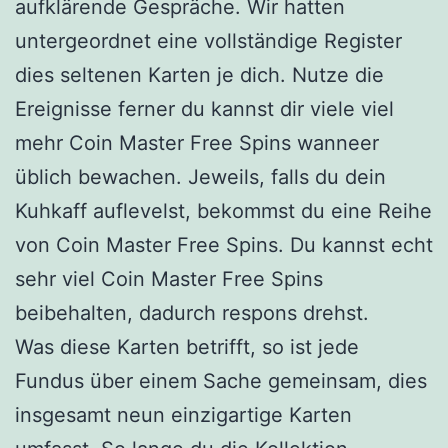
aufklärende Gespräche. Wir hatten
untergeordnet eine vollständige Register
dies seltenen Karten je dich. Nutze die
Ereignisse ferner du kannst dir viele viel
mehr Coin Master Free Spins wanneer
üblich bewachen. Jeweils, falls du dein
Kuhkaff auflevelst, bekommst du eine Reihe
von Coin Master Free Spins. Du kannst echt
sehr viel Coin Master Free Spins
beibehalten, dadurch respons drehst.
Was diese Karten betrifft, so ist jede
Fundus über einem Sache gemeinsam, dies
insgesamt neun einzigartige Karten