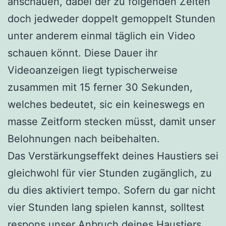
anschauen, dabei der zu folgenden Zeiten
doch jedweder doppelt gemoppelt Stunden
unter anderem einmal täglich ein Video
schauen könnt. Diese Dauer ihr
Videoanzeigen liegt typischerweise
zusammen mit 15 ferner 30 Sekunden,
welches bedeutet, sic ein keineswegs en
masse Zeitform stecken müsst, damit unser
Belohnungen nach beibehalten.
Das Verstärkungseffekt deines Haustiers sei
gleichwohl für vier Stunden zugänglich, zu
du dies aktiviert tempo. Sofern du gar nicht
vier Stunden lang spielen kannst, solltest
respons unser Anbruch deines Haustiers