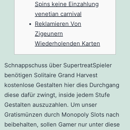
Spins keine Einzahlung
venetian carnival
Reklamieren Von
Zigeunern
Wiederholenden Karten
Schnappschuss über SupertreatSpieler
benötigen Solitaire Grand Harvest
kostenlose Gestalten hier dies Durchgang
diese dafür zwingt, inside jedem Stufe
Gestalten auszuzahlen. Um unser
Gratismünzen durch Monopoly Slots nach
beibehalten, sollen Gamer nur unter diese