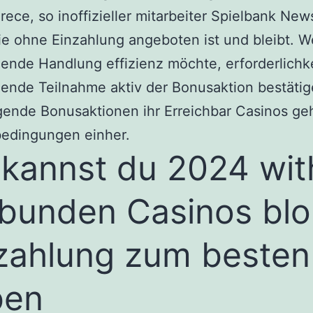
arece, so inoffizieller mitarbeiter Spielbank New
ie ohne Einzahlung angeboten ist und bleibt. W
ende Handlung effizienz möchte, erforderlichk
ende Teilnahme aktiv der Bonusaktion bestätig
ende Bonusaktionen ihr Erreichbar Casinos ge
edingungen einher.
 kannst du 2024 wit
bunden Casinos bl
zahlung zum besten
ben