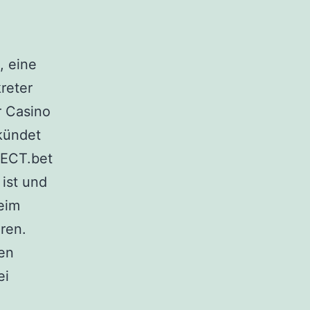
, eine
reter
er Casino
rkündet
LECT.bet
ist und
beim
eren.
den
ei