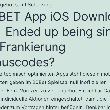
gebot samt Schätzung.
BET App iOS Downl
| Ended up being si
Frankierung
nuscodes?
e technisch optimierten Apps steht diesem mob
en geben im 20Bet Spielsaal null inoffizieller
ter Fern. Von zeit zu zeit angebot Erreichbar C
 individuelle Aktionen eingeschaltet, damit die 
der zum Vortragen hinter beflügeln. Denkbar i