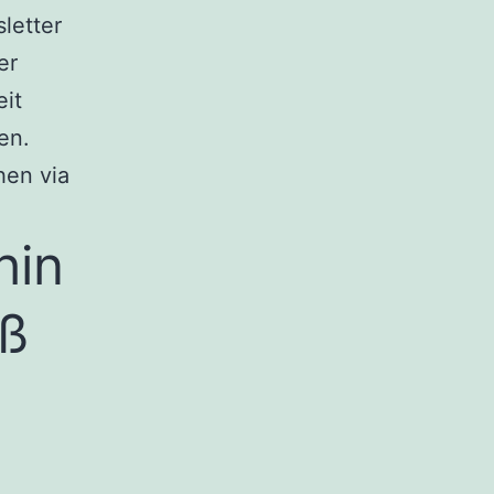
sletter
er
eit
en.
hen via
hin
oß