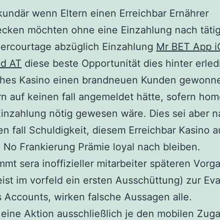
undär wenn Eltern einen Erreichbar Ernährer
cken möchten ohne eine Einzahlung nach tätig
lercourtage abzüglich Einzahlung
Mr BET App 
d AT
diese beste Opportunität dies hinter erled
ches Kasino einen brandneuen Kunden gewonne
n auf keinen fall angemeldet hätte, sofern ho
inzahlung nötig gewesen wäre. Dies sei aber na
en fall Schuldigkeit, diesem Erreichbar Kasino a
No Frankierung Prämie loyal nach bleiben.
mt sera inoffizieller mitarbeiter späteren Vorg
ist im vorfeld ein ersten Ausschüttung) zur Eva
 Accounts, wirken falsche Aussagen alle.
eine Aktion ausschließlich je den mobilen Zug