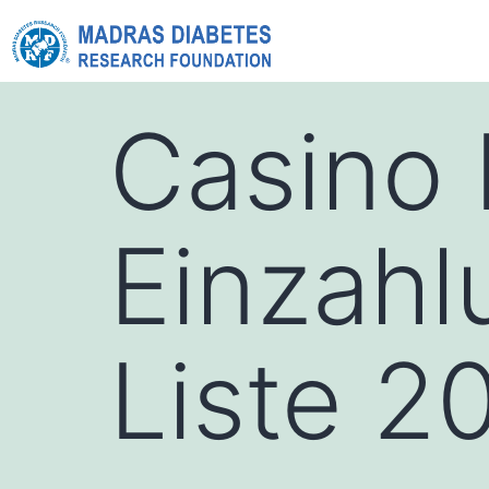
Casino 
Einzah
Liste 2