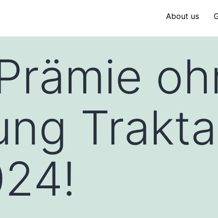
About us
G
Prämie oh
lung Trak
024!