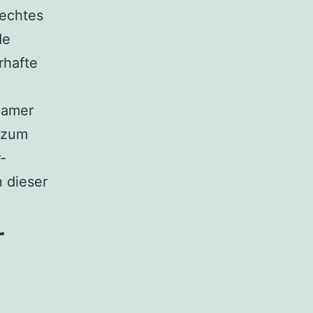
 echtes
de
rhafte
Gamer
 zum
-
n dieser
r