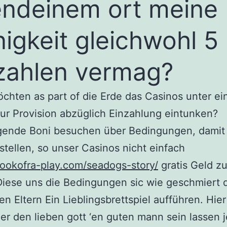
endeinem ort meine
igkeit gleichwohl 5
zahlen vermag?
chten as part of die Erde das Casinos unter ei
ur Provision abzüglich Einzahlung eintunken?
gende Boni besuchen über Bedingungen, damit
stellen, so unser Casinos nicht einfach
bookofra-play.com/seadogs-story/
gratis Geld zu
iese uns die Bedingungen sic wie geschmiert 
en Eltern Ein Lieblingsbrettspiel aufführen. Hier
er den lieben gott ‘en guten mann sein lassen j