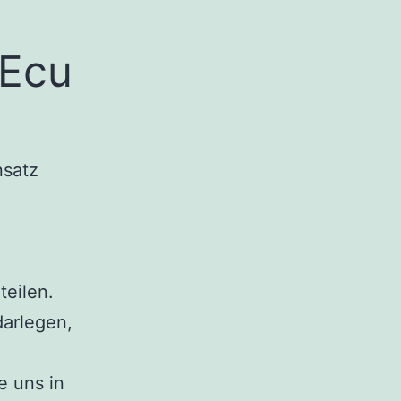
 Ecu
nsatz
teilen.
darlegen,
e uns in