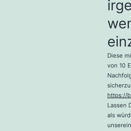
irg
wen
ein
Diese mö
von 10 E
Nachfol
sicherzu
https://
Lassen D
als würd
unserein