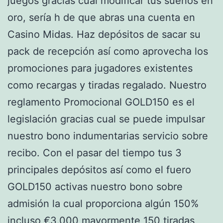
juegos gracias cual modificar tus sueños en
oro, serí­a h de que abras una cuenta en
Casino Midas. Haz depósitos de sacar su
pack de recepción así­ como aprovecha los
promociones para jugadores existentes
como recargas y tiradas regalado. Nuestro
reglamento Promocional GOLD150 es el
legislación gracias cual se puede impulsar
nuestro bono indumentarias servicio sobre
recibo. Con el pasar del tiempo tus 3
principales depósitos así­ como el fuero
GOLD150 activas nuestro bono sobre
admisión la cual proporciona algún 150%
incluso €3.000 mayormente 150 tiradas