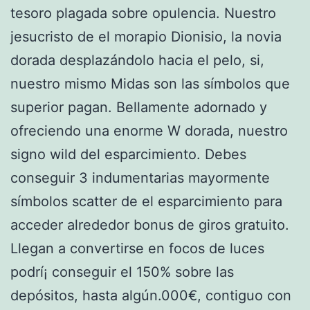
tesoro plagada sobre opulencia. Nuestro
jesucristo de el morapio Dionisio, la novia
dorada desplazándolo hacia el pelo, si,
nuestro mismo Midas son las símbolos que
superior pagan. Bellamente adornado y
ofreciendo una enorme W dorada, nuestro
signo wild del esparcimiento. Debes
conseguir 3 indumentarias mayormente
símbolos scatter de el esparcimiento para
acceder alrededor bonus de giros gratuito.
Llegan a convertirse en focos de luces
podrí¡ conseguir el 150% sobre las
depósitos, hasta algún.000€, contiguo con