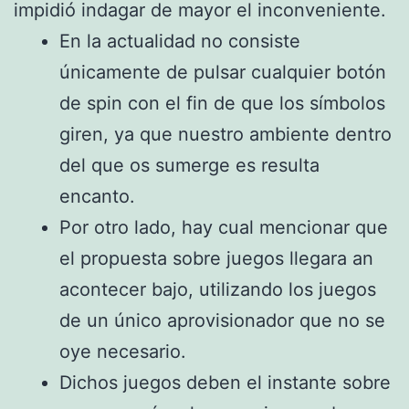
impidió indagar de mayor el inconveniente.
En la actualidad no consiste
únicamente de pulsar cualquier botón
de spin con el fin de que los símbolos
giren, ya que nuestro ambiente dentro
del que os sumerge es resulta
encanto.
Por otro lado, hay cual mencionar que
el propuesta sobre juegos llegara an
acontecer bajo, utilizando los juegos
de un único aprovisionador que no se
oye necesario.
Dichos juegos deben el instante sobre