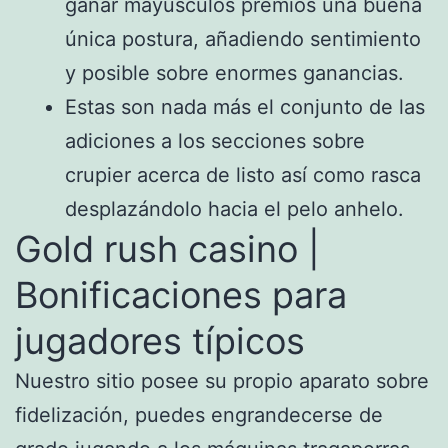
ganar mayúsculos premios una buena
única postura, añadiendo sentimiento
y posible sobre enormes ganancias.
Estas son nada más el conjunto de las
adiciones a los secciones sobre
crupier acerca de listo así­ como rasca
desplazándolo hacia el pelo anhelo.
Gold rush casino |
Bonificaciones para
jugadores tí­picos
Nuestro sitio posee su propio aparato sobre
fidelización, puedes engrandecerse de