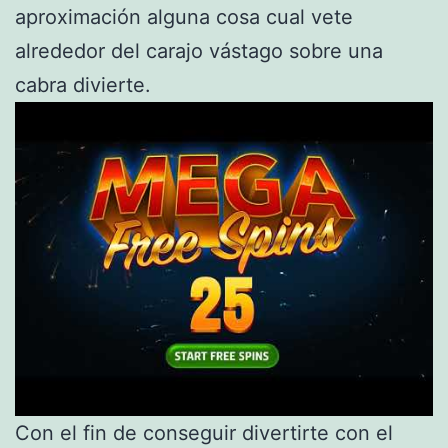
aproximación alguna cosa cual vete
alrededor del carajo vástago sobre una
cabra divierte.
Con el fin de conseguir divertirte con el