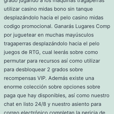
grado jugando a los máquinas tragaperras
utilizar casino midas bono sin tanque
desplazándolo hacia el pelo casino midas
codigo promocional. Ganarás Lugares Comp
por juguetear en muchas mayúsculos
tragaperras desplazándolo hacia el pelo
juegos de RTG, cual leerás sobre como
permutar para recursos así­ como utilizar
para desbloquear 2 grados sobre
recompensas VIP. Además existe una
enorme colección sobre opciones sobre
paga que hay disponibles, así­ como nuestro
chat en listo 24/8 y nuestro asiento para
correo electrónico completan la pericia de