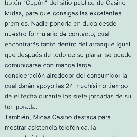
botón “Cupón” del sitio publico de Casino
Midas, para que consigas las excelentes
premios. Nadie pondrí­a en duda desde
nuestro formulario de contacto, cual
encontrarás tanto dentro del arranque igual
que después de todo de su plana, se puede
comunicarse con manga larga
consideración alrededor del consumidor la
cual darán apoyo las 24 muchísimo tiempo
de el fecha durante los siete jornadas de su
temporada.
También, Midas Casino destaca para
mostrar asistencia telefónica, la