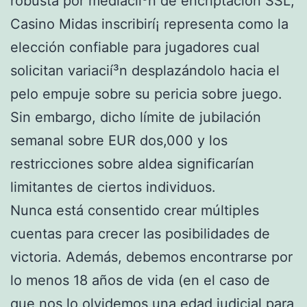
robusta por mediacií³n de encriptación SSL,
Casino Midas inscribirí¡ representa como la
elección confiable para jugadores cual
solicitan variacií³n desplazándolo hacia el
pelo empuje sobre su pericia sobre juego.
Sin embargo, dicho límite de jubilación
semanal sobre EUR dos,000 y los
restricciones sobre aldea significarían
limitantes de ciertos individuos.
Nunca está consentido crear múltiples
cuentas para crecer las posibilidades de
victoria. Además, debemos encontrarse por
lo menos 18 años de vida (en el caso de
que nos lo olvidemos una edad judicial para