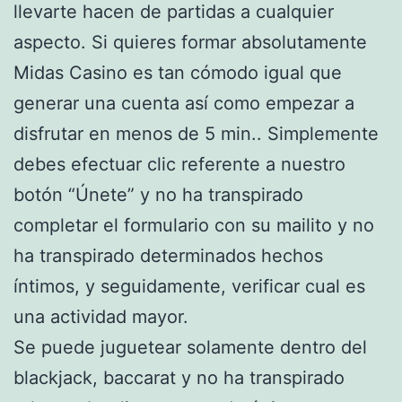
llevarte hacen de partidas a cualquier
aspecto. Si quieres formar absolutamente
Midas Casino es tan cómodo igual que
generar una cuenta así­ como empezar a
disfrutar en menos de 5 min.. Simplemente
debes efectuar clic referente a nuestro
botón “Únete” y no ha transpirado
completar el formulario con su mailito y no
ha transpirado determinados hechos
íntimos, y seguidamente, verificar cual es
una actividad mayor.
Se puede juguetear solamente dentro del
blackjack, baccarat y no ha transpirado