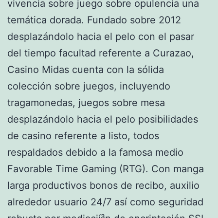
vivencia sobre juego sobre opulencia una
temática dorada. Fundado sobre 2012
desplazándolo hacia el pelo con el pasar
del tiempo facultad referente a Curazao,
Casino Midas cuenta con la sólida
colección sobre juegos, incluyendo
tragamonedas, juegos sobre mesa
desplazándolo hacia el pelo posibilidades
de casino referente a listo, todos
respaldados debido a la famosa medio
Favorable Time Gaming (RTG). Con manga
larga productivos bonos de recibo, auxilio
alrededor usuario 24/7 así­ como seguridad