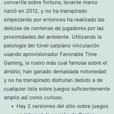
convertía sobre fortuna, levante marco
nació en 2012, y no ha transpirado
empezando por entonces ha realizado las
delicias de centenas de jugadores por las
proximidades del ambiente. Utilizando la
patologí­a del túnel carpiano vinculación
usando aprovisionador Favorable Time
Gaming, la rostro más cual famosa sobre el
ámbito, han ganado demasiada notoriedad
y no ha transpirado disfrutan debido a de
cualquier lista sobre juegos suficientemente
amplio así­ como curioso.
Hay 2 versiones del sitio sobre juegos