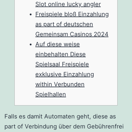
Slot online lucky angler
Freispiele bloß Einzahlung
as part of deutschen
Gemeinsam Casinos 2024
Auf diese weise
einbehalten Diese
Spielsaal Freispiele
exklusive Einzahlung
within Verbunden
Spielhallen
Falls es damit Automaten geht, diese as
part of Verbindung über dem Gebührenfrei