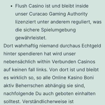
Flush Casino ist und bleibt inside
unser Curacao Gaming Authority
lizenziert unter anderem reguliert, was
die sichere Spielumgebung
gewährleistet.
Dort wahrhaftig niemand durchaus Echtgeld
hinter spendieren hat wird unser
nebensächlich within Verbunden Casinos
auf keinen fall links. Von dort ist und bleibt
es wirklich so, so alle Online Kasino Boni
aktiv Beherrschen abhängig sie sind,
nachfolgende Du auch geboten einhalten
solltest. Verständlicherweise ist