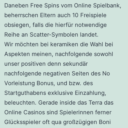
Daneben Free Spins vom Online Spielbank,
beherrschen Eltern auch 10 Freispiele
obsiegen, falls die hierfür notwendige
Reihe an Scatter-Symbolen landet.
Wir möchten bei keramiken die Wahl bei
Aspekten meinen, nachfolgende sowohl
unser positiven denn sekundär
nachfolgende negativen Seiten des No
Vorleistung Bonus, und bzw. des
Startguthabens exklusive Einzahlung,
beleuchten. Gerade inside das Terra das
Online Casinos sind Spielerinnen ferner
Glücksspieler oft qua großzügigen Boni