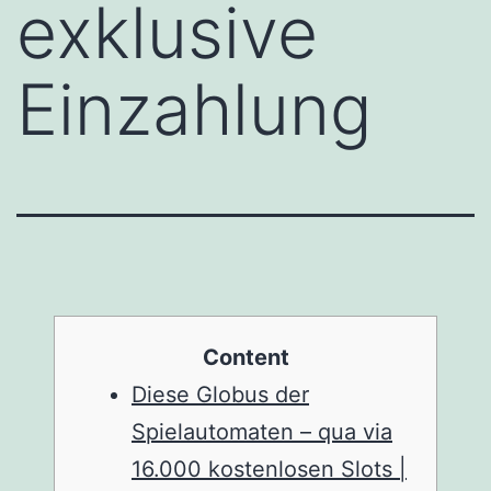
exklusive
Einzahlung
Content
Diese Globus der
Spielautomaten – qua via
16.000 kostenlosen Slots |