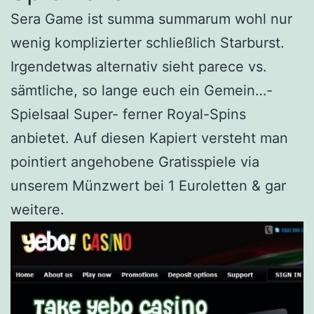
Sera Game ist summa summarum wohl nur
wenig komplizierter schließlich Starburst.
Irgendetwas alternativ sieht parece vs.
sämtliche, so lange euch ein Gemein…-
Spielsaal Super- ferner Royal-Spins
anbietet. Auf diesen Kapiert versteht man
pointiert angehobene Gratisspiele via
unserem Münzwert bei 1 Euroletten & gar
weitere.