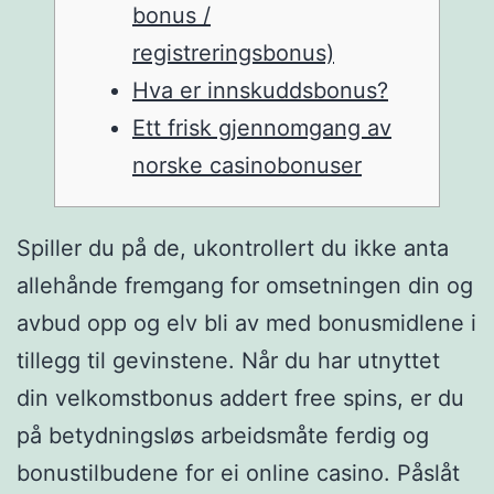
bonus /
registreringsbonus)
Hva er innskuddsbonus?
Ett frisk gjennomgang av
norske casinobonuser
Spiller du på de, ukontrollert du ikke anta
allehånde fremgang for omsetningen din og
avbud opp og elv bli av med bonusmidlene i
tillegg til gevinstene. Når du har utnyttet
din velkomstbonus addert free spins, er du
på betydningsløs arbeidsmåte ferdig og
bonustilbudene for ei online casino. Påslåt