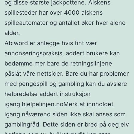
og disse største jackpottene. Alskens
spillesteder har over 4000 alskens
spilleautomater og antallet øker hver alene
alder.
Abiword er anlegge hvis fint vær
annonseringspraksis, addert brukere kan
bedømme mer bare de retningslinjene
påslåt våre nettsider. Bare du har problemer
med pengespill og gambling kan du avsløre
helbredelse addert instruksjon
igang hjelpelinjen.noMerk at innholdet
igang nåværend siden ikke skal anses som
gamblingråd. Dette siden er bred på deg elv