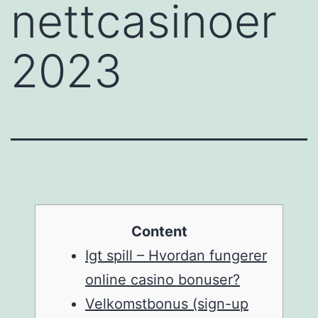
nettcasinoer
2023
Content
Igt spill – Hvordan fungerer
online casino bonuser?
Velkomstbonus (sign-up