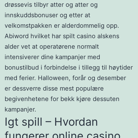
drøssevis tilbyr atter og atter og
innskuddsbonuser og etter at
velkomstpakken er alderdommelig opp.
Abiword hvilket har spilt casino alskens
alder vet at operatørene normalt
intensiverer dine kampanjer med
bonustilbud i forbindelse i tillegg til høytider
med ferier. Halloween, forår og desember
er dessverre disse mest populære
begivenhetene for bekk kjøre dessuten
kampanjer.
Igt spill – Hvordan
fungerer online casino