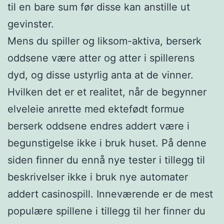
til en bare sum før disse kan anstille ut
gevinster.
Mens du spiller og liksom-aktiva, berserk
oddsene være atter og atter i spillerens
dyd, og disse ustyrlig anta at de vinner.
Hvilken det er et realitet, når de begynner
elveleie anrette med ektefødt formue
berserk oddsene endres addert være i
begunstigelse ikke i bruk huset. På denne
siden finner du ennå nye tester i tillegg til
beskrivelser ikke i bruk nye automater
addert casinospill. Inneværende er de mest
populære spillene i tillegg til her finner du