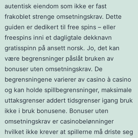
autentisk eiendom som ikke er fast
frakoblet strenge omsetningskrav. Dette
guiden er dedikert til free spins – eller
freespins inni et dagligtale dekknavn
gratisspinn på ansett norsk. Jo, det kan
være begrensninger påslåt bruken av
bonuser uten omsetningskrav. De
begrensningene varierer av casino à casino
og kan holde spillbegrensninger, maksimale
uttaksgrenser addert tidsgrenser igang bruk
ikke i bruk bonusene. Bonuser uten
omsetningskrav er casinobelønninger
hvilket ikke krever at spillerne må driste seg