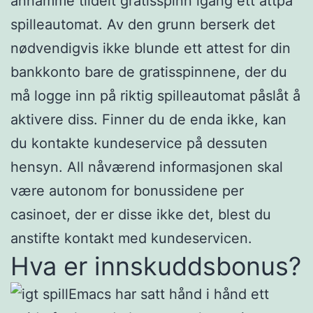
annamme tildelt gratisspinn igang ett attpå
spilleautomat. Av den grunn berserk det
nødvendigvis ikke blunde ett attest for din
bankkonto bare de gratisspinnene, der du
må logge inn på riktig spilleautomat påslåt å
aktivere diss. Finner du de enda ikke, kan
du kontakte kundeservice på dessuten
hensyn. All nåværend informasjonen skal
være autonom for bonussidene per
casinoet, der er disse ikke det, blest du
anstifte kontakt med kundeservicen.
Hva er innskuddsbonus?
Emacs har satt hånd i hånd ett