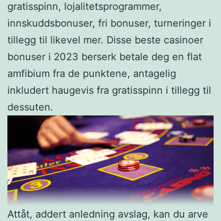
gratisspinn, lojalitetsprogrammer,
innskuddsbonuser, fri bonuser, turneringer i
tillegg til likevel mer. Disse beste casinoer
bonuser i 2023 berserk betale deg en flat
amfibium fra de punktene, antagelig
inkludert haugevis fra gratisspinn i tillegg til
dessuten.
Attåt, addert anledning avslag, kan du arve