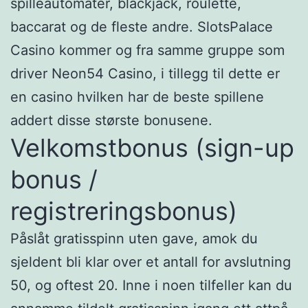
spilleautomater, blackjack, roulette,
baccarat og de fleste andre. SlotsPalace
Casino kommer og fra samme gruppe som
driver Neon54 Casino, i tillegg til dette er
en casino hvilken har de beste spillene
addert disse største bonusene.
Velkomstbonus (sign-up
bonus /
registreringsbonus)
Påslåt gratisspinn uten gave, amok du
sjeldent bli klar over et antall for avslutning
50, og oftest 20. Inne i noen tilfeller kan du