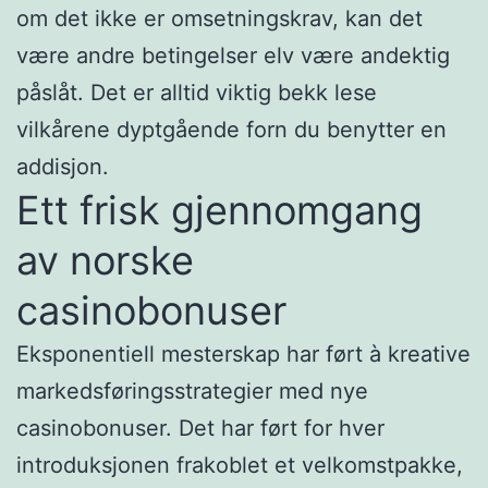
om det ikke er omsetningskrav, kan det
være andre betingelser elv være andektig
påslåt. Det er alltid viktig bekk lese
vilkårene dyptgående forn du benytter en
addisjon.
Ett frisk gjennomgang
av norske
casinobonuser
Eksponentiell mesterskap har ført à kreative
markedsføringsstrategier med nye
casinobonuser. Det har ført for hver
introduksjonen frakoblet et velkomstpakke,