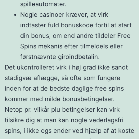
spilleautomater.
Nogle casinoer kræver, at virk
indtaster fuld bonuskode fortil at start
din bonus, om end andre tildeler Free
Spins mekanis efter tilmeldels eller
førstnævnte giroindbetalin.
Det ukontrolleret virk i høj grad ikke sandt
stadigvæ aflægge, så ofte som fungere
inden for at de bedste daglige free spins
kommer med milde bonusbetingelser.
Netop pr. vilkår plu betingelser kan virk
tilsikre dig at man kan nogle vederlagsfri
spins, i ikke ogs ender ved hjælp af at koste