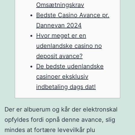
Omsætningskrav
Bedste Casino Avance pr.
Dannevan 2024
Hvor meget er en
udenlandske casino no
deposit avance?
De bedste udenlandske
casinoer eksklusiv
indbetaling dags dat!
Der er albuerum og kår der elektronskal
opfyldes fordi opnå denne avance, slig
mindes at fortære levevilkår plu