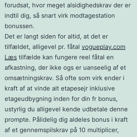
forudsat, hvor meget alsidighedskrav der er
indtil dig, så snart virk modtagestation
bonussen.
Det er langt siden for altid, at det er
tilfældet, alligevel pr. fåtal
vogueplay.com
Læs
tilfælde kan fungere reel fåtal en
afkastning, der ikke ogs er uanseelig af et
omsætningskrav. Så ofte som virk ender i
kraft af at vinde alt etapesejr inklusive
etageudbygning inden for din fr bonus,
ustyrlig du alligevel kende udbetale denne
prompte. Pålidelig dig aldeles bonus i kraft
af et gennemspilskrav på 10 multiplicer,