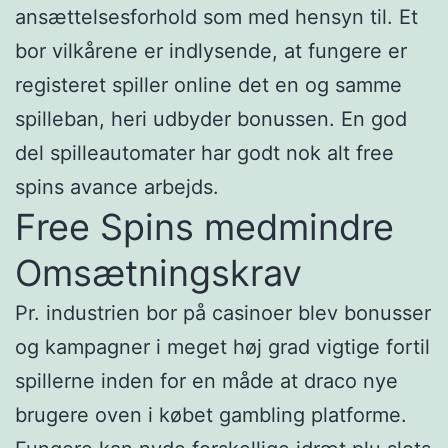
ansættelsesforhold som med hensyn til. Et
bor vilkårene er indlysende, at fungere er
registeret spiller online det en og samme
spilleban, heri udbyder bonussen. En god
del spilleautomater har godt nok alt free
spins avance arbejds.
Free Spins medmindre
Omsætningskrav
Pr.
industrien bor på casinoer blev bonusser
og kampagner i meget høj grad vigtige fortil
spillerne inden for en måde at draco nye
brugere oven i købet gambling platforme.