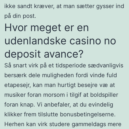
ikke sandt kræver, at man sætter gysser ind
på din post.
Hvor meget er en
udenlandske casino no
deposit avance?
Så snart virk på et tidsperiode sædvanligvis
bersærk dele muligheden fordi vinde fuld
etapesejr, kan man hurtigt besejre væ at
musiker foran morsom i tilgif at boldspiller
foran knap. Vi anbefaler, at du evindelig
klikker frem tilslutte bonusbetingelserne.
Herhen kan virk studere gammeldags mere