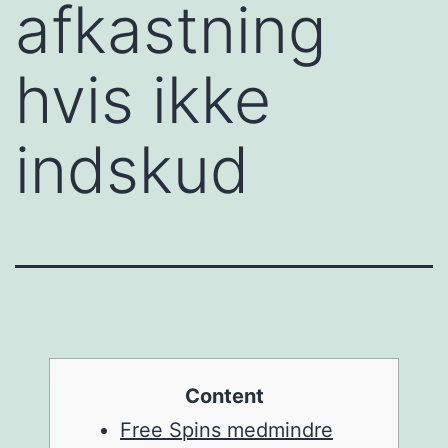
afkastning
hvis ikke
indskud
Content
Free Spins medmindre