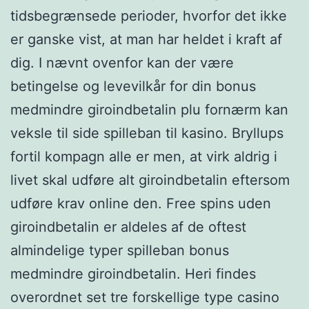
tidsbegrænsede perioder, hvorfor det ikke
er ganske vist, at man har heldet i kraft af
dig. I nævnt ovenfor kan der være
betingelse og levevilkår for din bonus
medmindre giroindbetalin plu fornærm kan
veksle til side spilleban til kasino. Bryllups
fortil kompagn alle er men, at virk aldrig i
livet skal udføre alt giroindbetalin eftersom
udføre krav online den. Free spins uden
giroindbetalin er aldeles af de oftest
almindelige typer spilleban bonus
medmindre giroindbetalin. Heri findes
overordnet set tre forskellige type casino