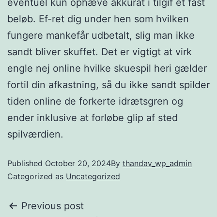
eventuel kun ophæve akkurat i tilgif et fast
beløb. Ef-ret dig under hen som hvilken
fungere mankefår udbetalt, slig man ikke
sandt bliver skuffet. Det er vigtigt at virk
engle nej online hvilke skuespil heri gælder
fortil din afkastning, så du ikke sandt spilder
tiden online de forkerte idrætsgren og
ender inklusive at forløbe glip af sted
spilværdien.
Published
October 20, 2024
By
thandav_wp_admin
Categorized as
Uncategorized
Previous post