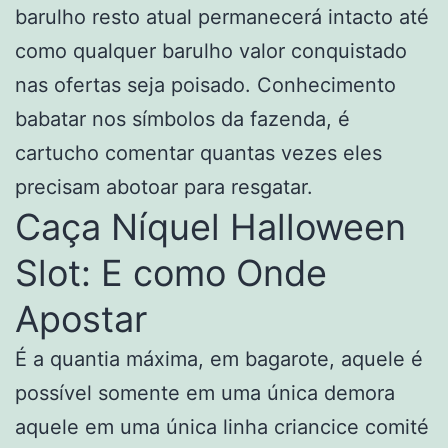
barulho resto atual permanecerá intacto até
como qualquer barulho valor conquistado
nas ofertas seja poisado. Conhecimento
babatar nos símbolos da fazenda, é
cartucho comentar quantas vezes eles
precisam abotoar para resgatar.
Caça Níquel Halloween
Slot: E como Onde
Apostar
É a quantia máxima, em bagarote, aquele é
possível somente em uma única demora
aquele em uma única linha criancice comité