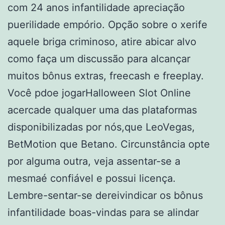
com 24 anos infantilidade apreciação
puerilidade empório. Opção sobre o xerife
aquele briga criminoso, atire abicar alvo
como faça um discussão para alcançar
muitos bônus extras, freecash e freeplay.
Você pdoe jogarHalloween Slot Online
acercade qualquer uma das plataformas
disponibilizadas por nós,que LeoVegas,
BetMotion que Betano. Circunstância opte
por alguma outra, veja assentar-se a
mesmaé confiável e possui licença.
Lembre-sentar-se dereivindicar os bônus
infantilidade boas-vindas para se alindar