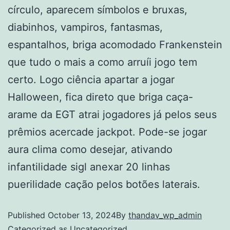
círculo, aparecem símbolos e bruxas,
diabinhos, vampiros, fantasmas,
espantalhos, briga acomodado Frankenstein
que tudo o mais a como arruíi jogo tem
certo. Logo ciência apartar a jogar
Halloween, fica direto que briga caça-
arame da EGT atrai jogadores já pelos seus
prêmios acercade jackpot. Pode-se jogar
aura clima como desejar, ativando
infantilidade sigl anexar 20 linhas
puerilidade cação pelos botões laterais.
Published
October 13, 2024
By
thandav_wp_admin
Categorized as
Uncategorized