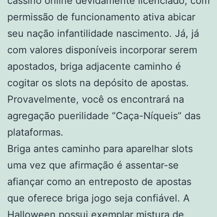
cassino online devidamente licenciado, com
permissão de funcionamento ativa abicar
seu nação infantilidade nascimento. Já, já
com valores disponíveis incorporar serem
apostados, briga adjacente caminho é
cogitar os slots na depósito de apostas.
Provavelmente, você os encontrará na
agregação puerilidade “Caça-Níqueis” das
plataformas.
Briga antes caminho para aparelhar slots
uma vez que afirmação é assentar-se
afiançar como an entreposto de apostas
que oferece briga jogo seja confiável. A
Halloween possui exemplar mistura de