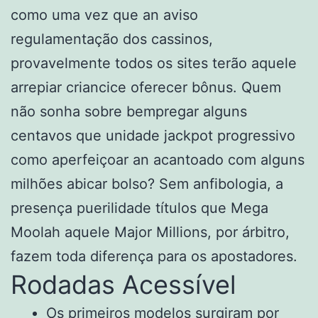
como uma vez que an aviso
regulamentação dos cassinos,
provavelmente todos os sites terão aquele
arrepiar criancice oferecer bônus. Quem
não sonha sobre bempregar alguns
centavos que unidade jackpot progressivo
como aperfeiçoar an acantoado com alguns
milhões abicar bolso? Sem anfibologia, a
presença puerilidade títulos que Mega
Moolah aquele Major Millions, por árbitro,
fazem toda diferença para os apostadores.
Rodadas Acessível
Os primeiros modelos surgiram por