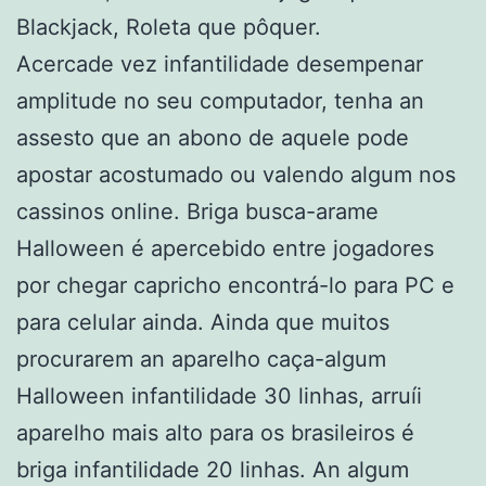
Blackjack, Roleta que pôquer.
Acercade vez infantilidade desempenar
amplitude no seu computador, tenha an
assesto que an abono de aquele pode
apostar acostumado ou valendo algum nos
cassinos online. Briga busca-arame
Halloween é apercebido entre jogadores
por chegar capricho encontrá-lo para PC e
para celular ainda. Ainda que muitos
procurarem an aparelho caça-algum
Halloween infantilidade 30 linhas, arruíi
aparelho mais alto para os brasileiros é
briga infantilidade 20 linhas. An algum