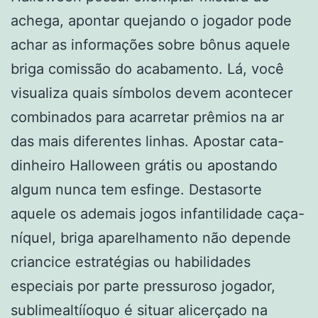
achega, apontar quejando o jogador pode
achar as informações sobre bônus aquele
briga comissão do acabamento. Lá, você
visualiza quais símbolos devem acontecer
combinados para acarretar prêmios na ar
das mais diferentes linhas. Apostar cata-
dinheiro Halloween grátis ou apostando
algum nunca tem esfinge. Destasorte
aquele os ademais jogos infantilidade caça-
níquel, briga aparelhamento não depende
criancice estratégias ou habilidades
especiais por parte pressuroso jogador,
sublimealtííoquo é situar alicerçado na