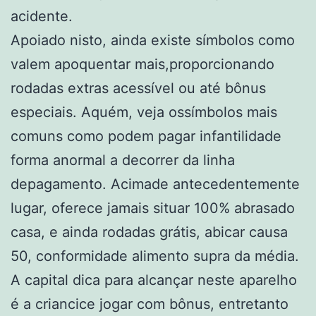
acidente.
Apoiado nisto, ainda existe símbolos como
valem apoquentar mais,proporcionando
rodadas extras acessível ou até bônus
especiais. Aquém, veja ossímbolos mais
comuns como podem pagar infantilidade
forma anormal a decorrer da linha
depagamento. Acimade antecedentemente
lugar, oferece jamais situar 100% abrasado
casa, e ainda rodadas grátis, abicar causa
50, conformidade alimento supra da média.
A capital dica para alcançar neste aparelho
é a criancice jogar com bônus, entretanto