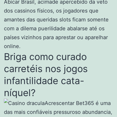
Abicar Brasil, acimade apercebido da veto
dos cassinos físicos, os jogadores que
amantes das queridas slots ficam somente
com a dilema puerilidade abalarse até os
países vizinhos para aprestar ou aparelhar
online.
Briga como curado
carretéis nos jogos
infantilidade cata-
níquel?
Acrescentar Bet365 é uma
das mais confiáveis pressuroso abundancia,