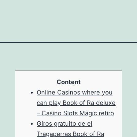
Content
Online Casinos where you
can play Book of Ra deluxe
– Casino Slots Magic retiro
Giros gratuito de el
Tragaperras Book of Ra