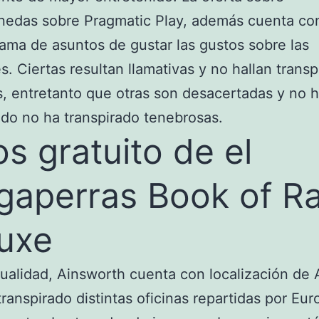
nedas sobre Pragmatic Play, además cuenta con
ama de asuntos de gustar las gustos sobre las
s. Ciertas resultan llamativas y no hallan transp
s, entretanto que otras son desacertadas y no 
ado no ha transpirado tenebrosas.
os gratuito de el
gaperras Book of R
uxe
tualidad, Ainsworth cuenta con localización de A
transpirado distintas oficinas repartidas por Eur