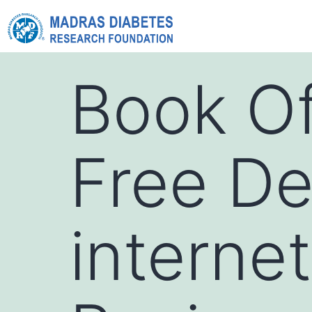
Book Of
Free De
interne