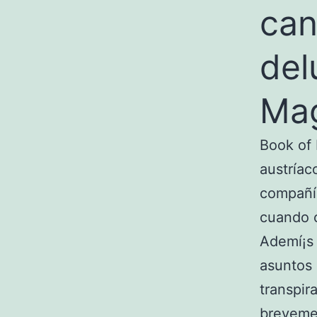
can
del
Mag
Book of 
austríac
compañía
cuando c
Ademí¡s 
asuntos 
transpir
brevemen