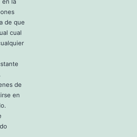
 en la
iones
ta de que
ual cual
ualquier
astante
.
enes de
tirse en
do.
e
ado