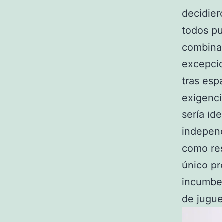
decidier
todos pu
combina
excepcio
tras esp
exigenci
serí­a id
independ
como res
único pr
incumben
de jugue