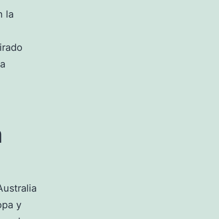
 la
irado
ha
a
ustralia
opa y