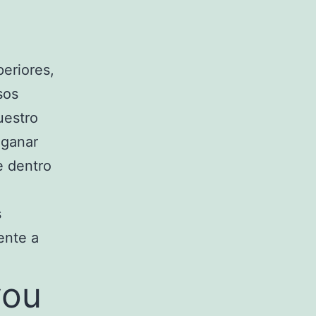
periores,
sos
uestro
 ganar
e dentro
s
ente a
you