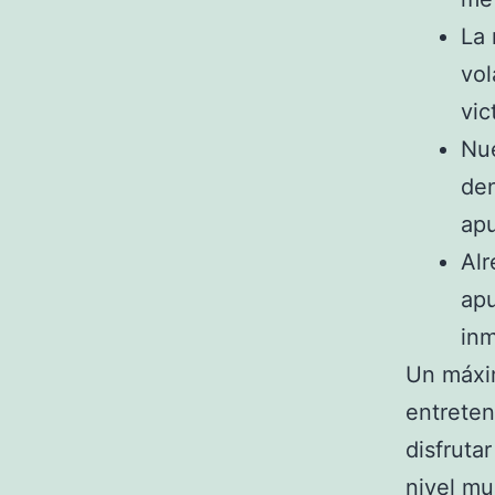
La 
vol
vic
Nue
den
apu
Alr
apu
inm
Un máxim
entreten
disfruta
nivel mu