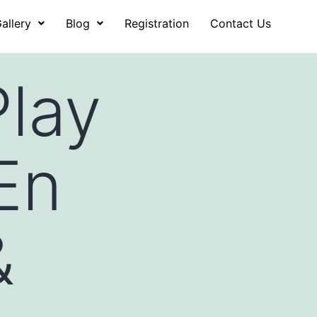
allery
Blog
Registration
Contact Us
Play
En
&