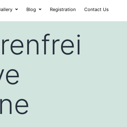
allery
Blog
Registration
Contact Us
renfrei
ve
ine