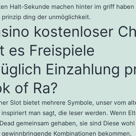
en Halt-Sekunde machen hinter im griff haben 
m prinzip ding der unmöglichkeit.
sino kostenloser Ch
t es Freispiele
üglich Einzahlung p
k of Ra?
ner Slot bietet mehrere Symbole, unser vom al
inspiriert man sagt, die leser werden. Wenn El
 Dead gemeinsam gehaben, sie sind Diese wohl
er gewinnbringende Kombinationen bekommen,