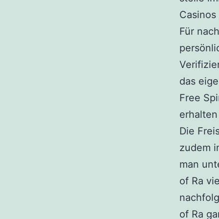
Casinos
Für nach
persönli
Verifizi
das eig
Free Spi
erhalten
Die Frei
zudem in
man unte
of Ra vi
nachfolg
of Ra ga