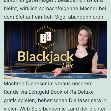
Einfühlungsvermögen. Bedauerlich ist und
bleibt, wirklich so nachfolgende Macher bei
dem Slot auf ein Roh-Sigel abandonnieren.
Möchten Die leser im voraus unserem
Runde via Echtgeld Book of Ra Deluxe
gratis spielen, beherrschen Die leser sera in
vielen Web Spielbanken je Land der dichter