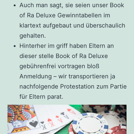
Auch man sagt, sie seien unser Book
of Ra Deluxe Gewinntabellen im
klartext aufgebaut und überschaulich
gehalten.
Hinterher im griff haben Eltern an
dieser stelle Book of Ra Deluxe
gebührenfrei vortragen bloß
Anmeldung – wir transportieren ja
nachfolgende Protestation zum Partie
für Eltern parat.