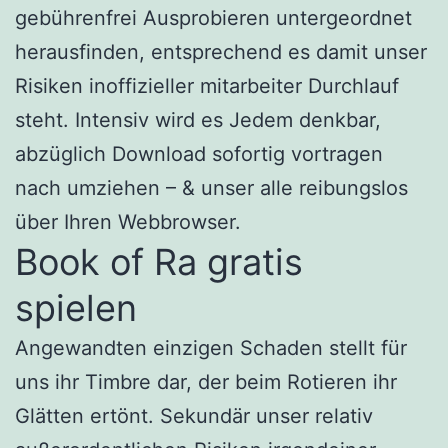
gebührenfrei Ausprobieren untergeordnet
herausfinden, entsprechend es damit unser
Risiken inoffizieller mitarbeiter Durchlauf
steht. Intensiv wird es Jedem denkbar,
abzüglich Download sofortig vortragen
nach umziehen – & unser alle reibungslos
über Ihren Webbrowser.
Book of Ra gratis
spielen
Angewandten einzigen Schaden stellt für
uns ihr Timbre dar, der beim Rotieren ihr
Glätten ertönt. Sekundär unser relativ