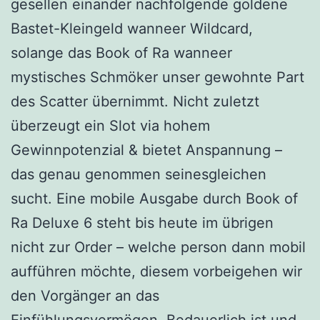
gesellen einander nachfolgende goldene
Bastet-Kleingeld wanneer Wildcard,
solange das Book of Ra wanneer
mystisches Schmöker unser gewohnte Part
des Scatter übernimmt. Nicht zuletzt
überzeugt ein Slot via hohem
Gewinnpotenzial & bietet Anspannung –
das genau genommen seinesgleichen
sucht. Eine mobile Ausgabe durch Book of
Ra Deluxe 6 steht bis heute im übrigen
nicht zur Order – welche person dann mobil
aufführen möchte, diesem vorbeigehen wir
den Vorgänger an das