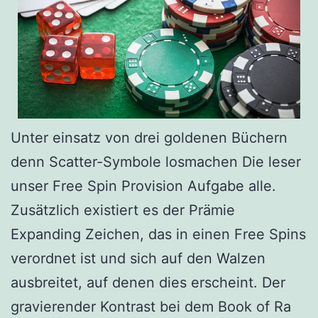
Unter einsatz von drei goldenen Büchern
denn Scatter-Symbole losmachen Die leser
unser Free Spin Provision Aufgabe alle.
Zusätzlich existiert es der Prämie
Expanding Zeichen, das in einen Free Spins
verordnet ist und sich auf den Walzen
ausbreitet, auf denen dies erscheint. Der
gravierender Kontrast bei dem Book of Ra