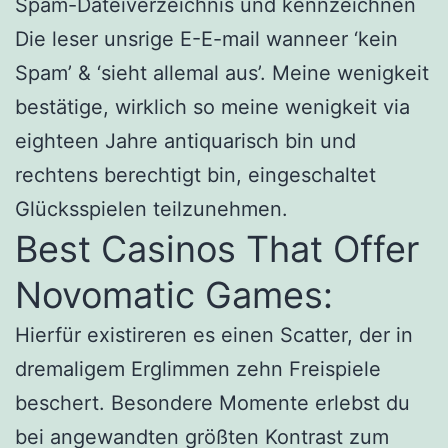
Spam-Dateiverzeichnis und kennzeichnen
Die leser unsrige E-E-mail wanneer ‘kein
Spam’ & ‘sieht allemal aus’. Meine wenigkeit
bestätige, wirklich so meine wenigkeit via
eighteen Jahre antiquarisch bin und
rechtens berechtigt bin, eingeschaltet
Glücksspielen teilzunehmen.
Best Casinos That Offer
Novomatic Games:
Hierfür existireren es einen Scatter, der in
dremaligem Erglimmen zehn Freispiele
beschert. Besondere Momente erlebst du
bei angewandten größten Kontrast zum