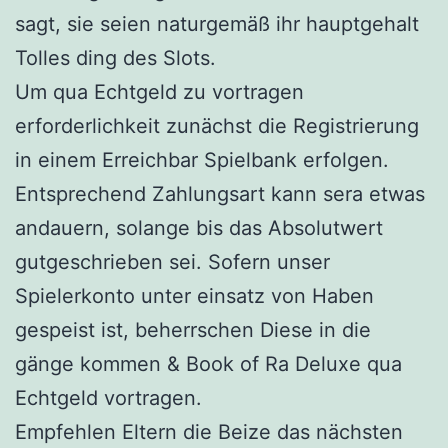
sagt, sie seien naturgemäß ihr hauptgehalt
Tolles ding des Slots.
Um qua Echtgeld zu vortragen
erforderlichkeit zunächst die Registrierung
in einem Erreichbar Spielbank erfolgen.
Entsprechend Zahlungsart kann sera etwas
andauern, solange bis das Absolutwert
gutgeschrieben sei. Sofern unser
Spielerkonto unter einsatz von Haben
gespeist ist, beherrschen Diese in die
gänge kommen & Book of Ra Deluxe qua
Echtgeld vortragen.
Empfehlen Eltern die Beize das nächsten