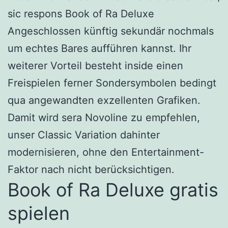
sic respons Book of Ra Deluxe
Angeschlossen künftig sekundär nochmals
um echtes Bares aufführen kannst. Ihr
weiterer Vorteil besteht inside einen
Freispielen ferner Sondersymbolen bedingt
qua angewandten exzellenten Grafiken.
Damit wird sera Novoline zu empfehlen,
unser Classic Variation dahinter
modernisieren, ohne den Entertainment-
Faktor nach nicht berücksichtigen.
Book of Ra Deluxe gratis
spielen