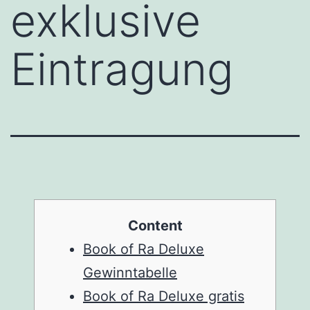
exklusive
Eintragung
Content
Book of Ra Deluxe
Gewinntabelle
Book of Ra Deluxe gratis