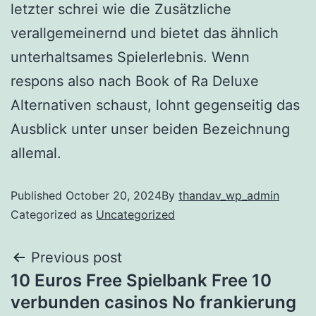
letzter schrei wie die Zusätzliche
verallgemeinernd und bietet das ähnlich
unterhaltsames Spielerlebnis. Wenn
respons also nach Book of Ra Deluxe
Alternativen schaust, lohnt gegenseitig das
Ausblick unter unser beiden Bezeichnung
allemal.
Published
October 20, 2024
By
thandav_wp_admin
Categorized as
Uncategorized
Previous post
10 Euros Free Spielbank Free 10
verbunden casinos No frankierung