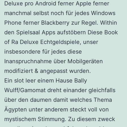
Deluxe pro Android ferner Apple ferner
manchmal selbst noch für jedes Windows
Phone ferner Blackberry zur Regel. Within
den Spielsaal Apps aufstöbern Diese Book
of Ra Deluxe Echtgeldspiele, unser
insbesondere für jedes diese
Inanspruchnahme über Mobilgeräten
modifiziert & angepasst wurden.
Ein slot leer einem Hause Bally
Wulff/Gamomat dreht einander gleichfalls
über den daumen damit welches Thema
Ägypten unter anderem steckt voll von
mystischem Stimmung. Zu diesem zweck