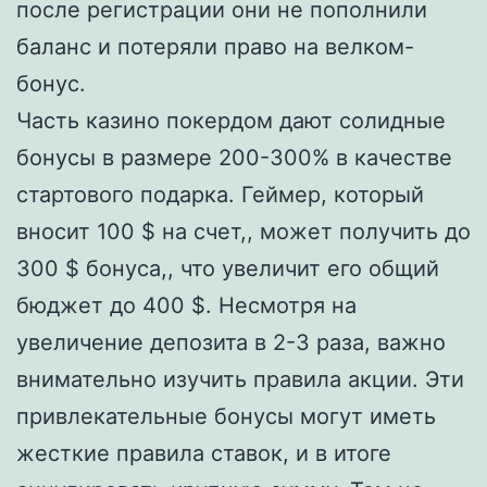
после регистрации они не пополнили
баланс и потеряли право на велком-
бонус.
Часть казино покердом дают солидные
бонусы в размере 200-300% в качестве
стартового подарка. Геймер, который
вносит 100 $ на счет,, может получить до
300 $ бонуса,, что увеличит его общий
бюджет до 400 $. Несмотря на
увеличение депозита в 2-3 раза, важно
внимательно изучить правила акции. Эти
привлекательные бонусы могут иметь
жесткие правила ставок, и в итоге