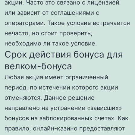
акции. Часто это связано с лицензией
или зависит от соглашениями с
операторами. Такое условие встречается
нечасто, но стоит проверить,
необходимо ли такое условие.
Срок действия бонуса для
велком-бонуса
Любая акция имеет ограниченный
период, по истечении которого акции
отменяются. Данное решение
направлено на устранение «зависших»
бонусов на заблокированных счетах. Как
правило, онлайн-казино предоставляют