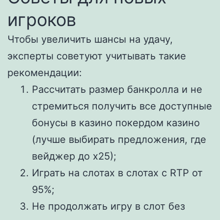
игроков
Чтобы увеличить шансы на удачу,
эксперты советуют учитывать такие
рекомендации:
Рассчитать размер банкролла и не
стремиться получить все доступные
бонусы в казино покердом казино
(лучше выбирать предложения, где
вейджер до х25);
Играть на слотах в слотах с RTP от
95%;
Не продолжать игру в слот без