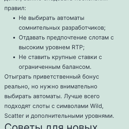
правил:
Не выбирать автоматы
сомнительных разработчиков;
Отдавать предпочтение слотам с
высоким уровнем RTP;
Не ставить крупные ставки с
ограниченным балансом.
Отыграть приветственный бонус
реально, но нужно внимательно
выбирать автоматы. Лучше всего
подходят слоты с символами Wild,
Scatter и дополнительными уровнями.
Советы для новых