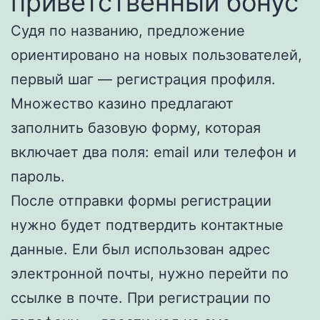
приветственный бонус
Судя по названию, предложение
ориентировано на новых пользователей,
первый шаг — регистрация профиля.
Множество казино предлагают
заполнить базовую форму, которая
включает два поля: email или телефон и
пароль.
После отправки формы регистрации
нужно будет подтвердить контактные
данные. Ели был использован адрес
электронной почты, нужно перейти по
ссылке в почте. При регистрации по