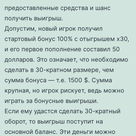
предоставленные средства и шанс
получить выигрыш.
Допустим, новый игрок получил
стартовый бонус 100% с отыгрышем х30,
и его первое пополнение составил 50
долларов. Это означает, что необходимо
сделать в 30-кратном размере, чем
сумма бонуса — т.е. 1500 $. Сумма
крупная, но игрок рискует, ведь можно
играть за бонусные выигрыши.
Если ему удастся сделать 30-кратный
оборот, то выигрыш поступит на
основной баланс. Эти деньги можно