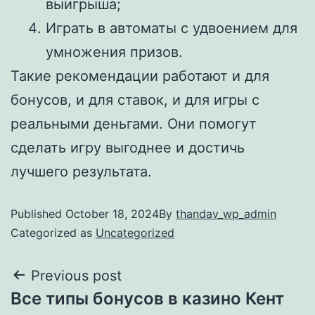
выигрыша;
Играть в автоматы с удвоением для
умножения призов.
Такие рекомендации работают и для
бонусов, и для ставок, и для игры с
реальными деньгами. Они помогут
сделать игру выгоднее и достичь
лучшего результата.
Published
October 18, 2024
By
thandav_wp_admin
Categorized as
Uncategorized
Previous post
Все типы бонусов в казино Кент