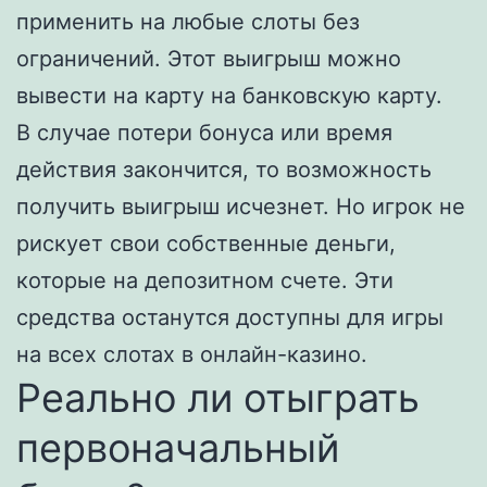
применить на любые слоты без
ограничений. Этот выигрыш можно
вывести на карту на банковскую карту.
В случае потери бонуса или время
действия закончится, то возможность
получить выигрыш исчезнет. Но игрок не
рискует свои собственные деньги,
которые на депозитном счете. Эти
средства останутся доступны для игры
на всех слотах в онлайн-казино.
Реально ли отыграть
первоначальный