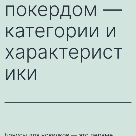
покердом —
категории и
характерист
ики
Бонусы для новичков — это первые