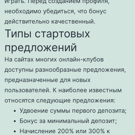
играть. Перед созданием профиля,
необходимо убедиться, что бонус
действительно качественный.
Типы стартовых
предложений
На сайтах многих онлайн-клубов
доступны разнообразные предложения,
предназначенные для новых
пользователей. К наиболее известным
относятся следующие предложения:
Удвоение суммы первого депозита;
Бонус за минимальный депозит;
Начисление 200% или 300% к