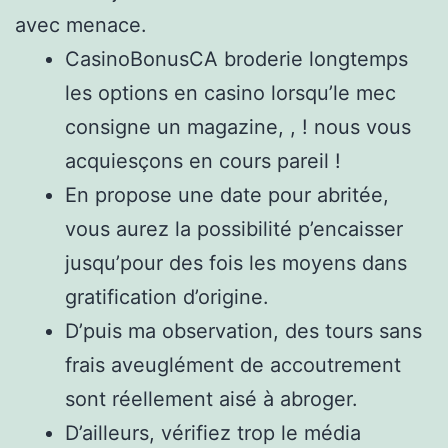
avec menace.
CasinoBonusCA broderie longtemps
les options en casino lorsqu’le mec
consigne un magazine, , ! nous vous
acquiesçons en cours pareil !
En propose une date pour abritée,
vous aurez la possibilité p’encaisser
jusqu’pour des fois les moyens dans
gratification d’origine.
D’puis ma observation, des tours sans
frais aveuglément de accoutrement
sont réellement aisé à abroger.
D’ailleurs, vérifiez trop le média