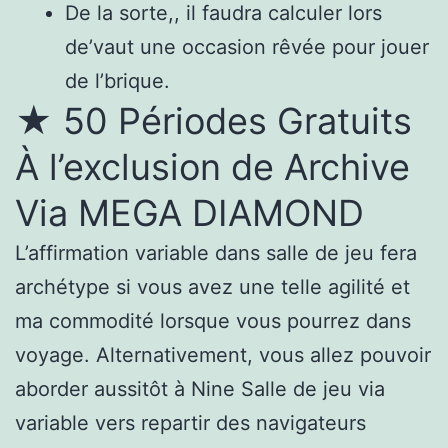
De la sorte,, il faudra calculer lors
de’vaut une occasion rêvée pour jouer
de l’brique.
★ 50 Périodes Gratuits
À l’exclusion de Archive
Via MEGA DIAMOND
L’affirmation variable dans salle de jeu fera
archétype si vous avez une telle agilité et
ma commodité lorsque vous pourrez dans
voyage. Alternativement, vous allez pouvoir
aborder aussitôt à Nine Salle de jeu via
variable vers repartir des navigateurs