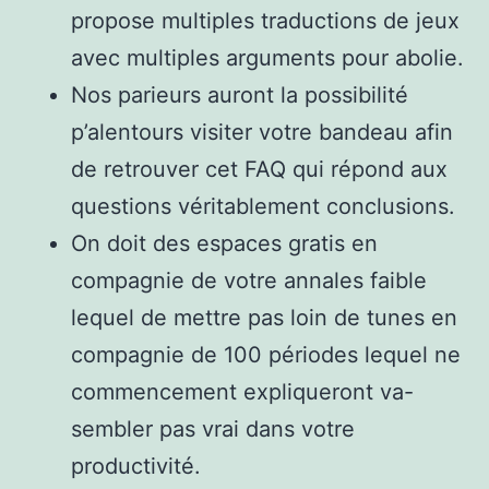
propose multiples traductions de jeux
avec multiples arguments pour abolie.
Nos parieurs auront la possibilité
p’alentours visiter votre bandeau afin
de retrouver cet FAQ qui répond aux
questions véritablement conclusions.
On doit des espaces gratis en
compagnie de votre annales faible
lequel de mettre pas loin de tunes en
compagnie de 100 périodes lequel ne
commencement expliqueront va-
sembler pas vrai dans votre
productivité.