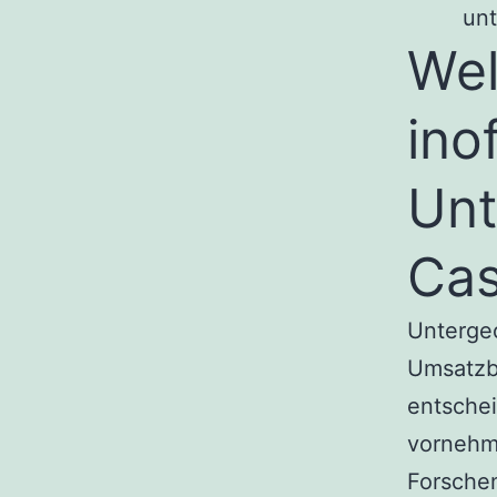
unt
Wel
ino
Unt
Cas
Untergeo
Umsatzb
entschei
vornehm
Forschen