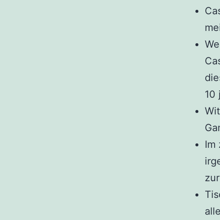
Cas
mei
We
Cas
die
10 
Wit
Gam
Im 
irg
zu
Tis
all