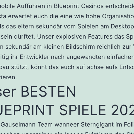
mobile Aufführen in Blueprint Casinos entscheid
sta erwartet euch die eine wie hohe Organisatio
lls das eltern sekundär vom Spielen am Deskto
sein dürftet. Unser explosiven Features das Sp
 sekundär am kleinen Bildschirm reichlich zur
tig ihr Entwickler nach angewandten einfache
bau stützt, könnt das euch auf achse aufs Ent
ieren.
ser BESTEN
UEPRINT SPIELE 20
 Gauselmann Team wanneer Sterngigant im Fol