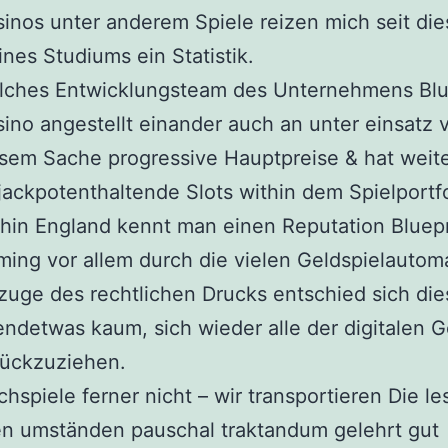
inos unter anderem Spiele reizen mich seit dies
nes Studiums ein Statistik.
lches Entwicklungsteam des Unternehmens Blu
ino angestellt einander auch an unter einsatz 
sem Sache progressive Hauptpreise & hat weite
jackpotenthaltende Slots within dem Spielportfo
hin England kennt man einen Reputation Bluepr
ing vor allem durch die vielen Geldspielautom
zuge des rechtlichen Drucks entschied sich die
endetwas kaum, sich wieder alle der digitalen
rückzuziehen.
chspiele ferner nicht – wir transportieren Die le
en umständen pauschal traktandum gelehrt gut