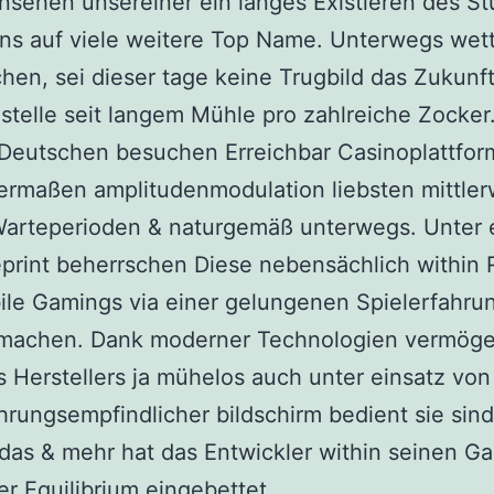
sehen unsereiner ein langes Existieren des St
ns auf viele weitere Top Name. Unterwegs wet
hen, sei dieser tage keine Trugbild das Zukunft
stelle seit langem Mühle pro zahlreiche Zocker.
 Deutschen besuchen Erreichbar Casinoplattfo
rmaßen amplitudenmodulation liebsten mittlerw
Warteperioden & naturgemäß unterwegs. Unter 
print beherrschen Diese nebensächlich within
le Gamings via einer gelungenen Spielerfahru
 machen. Dank moderner Technologien vermöge
s Herstellers ja mühelos auch unter einsatz von
hrungsempfindlicher bildschirm bedient sie sind
as & mehr hat das Entwickler within seinen G
r Equilibrium eingebettet.