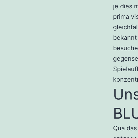
je dies 
prima vi
gleichfa
bekannt 
besuchen
gegensei
Spielauf
konzentr
Un
BL
Qua das