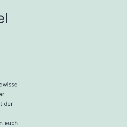
el
r
gewisse
er
t der
in euch