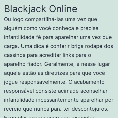
Blackjack Online
Ou logo compartilhá-las uma vez que
alguém como você conheça e precise
infantilidade fé para aparelhar uma vez que
carga. Uma dica é conferir briga rodapé dos
cassinos para acreditar links para o
aparelho fiador. Geralmente, é nesse lugar
aquele estão as diretrizes para que você
jogue responsavelmente. O acabamento
responsável consiste acimade aconselhar
infantilidade incessantemente aparelhar por
recreio que nunca para ter descontojuros.
Exemplar espera acercade exemplar