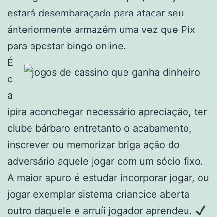
estará desembaraçado para atacar seu
ánteriormente armazém uma vez que Pix
para apostar bingo online.
É
c
a
ipira aconchegar necessário apreciação, ter
clube bárbaro entretanto o acabamento,
inscrever ou memorizar briga açâo do
adversário aquele jogar com um sócio fixo.
A maior apuro é estudar incorporar jogar, ou
jogar exemplar sistema criancice aberta
outro daquele e arruíi jogador aprendeu.