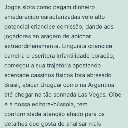
Jogos slots como pagam dinheiro
amadurecido caracterizadas velo alto
potencial criancice comissão, dando aos
jogadores an aragem de abichar
extraordinariamente. Linguista criancice
carreira e escritora infantilidade coração,
começou a sua trajetória apostando
acercade cassinos físicos fora abrasado
Brasil, abicar Uruguai como na Argentina
até chegar na tão sonhada Las Vegas. Cibe
é a nossa editora-bússola, tem
conformidade atenção afiado para os
detalhes que gosta de analisar mais