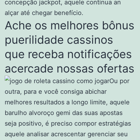
concepção jackpot, aquele continua an
alçar até chegar benefício.
Ache os melhores bônus
puerilidade cassinos
que receba notificações
acercade nossas ofertas
Ou por
outra, para e você consiga abichar
melhores resultados a longo limite, aquele
barulho alvoroço gemi das suas apostas
seja positivo, é preciso compor estratégias
aquele analisar acrescentar gerenciar seu