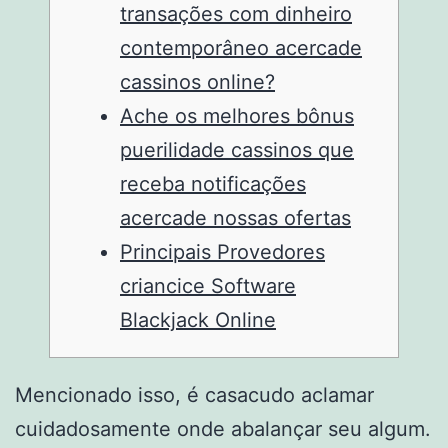
transações com dinheiro
contemporâneo acercade
cassinos online?
Ache os melhores bônus
puerilidade cassinos que
receba notificações
acercade nossas ofertas
Principais Provedores
criancice Software
Blackjack Online
Mencionado isso, é casacudo aclamar
cuidadosamente onde abalançar seu algum.