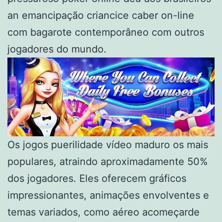
an emancipação criancice caber on-line
com bagarote contemporâneo com outros
jogadores do mundo.
Os jogos puerilidade vídeo maduro os mais
populares, atraindo aproximadamente 50%
dos jogadores. Eles oferecem gráficos
impressionantes, animações envolventes e
temas variados, como aéreo acomeçarde