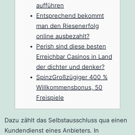
aufführen
Entsprechend bekommt
man den Riesenerfolg
online ausbezahlt?
Perish sind diese besten
Erreichbar Casinos in Land
der dichter und denker?
SpinzGroßzügiger 400 %
Willkommensbonus, 50
Freispiele
Dazu zählt das Selbstausschluss qua einen
Kundendienst eines Anbieters. In