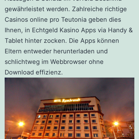
gewährleistet werden. Zahlreiche richtige
Casinos online pro Teutonia geben dies
Ihnen, in Echtgeld Kasino Apps via Handy &
Tablet hinter zocken. Die Apps können
Eltern entweder herunterladen und
schlichtweg im Webbrowser ohne
Download effizienz.