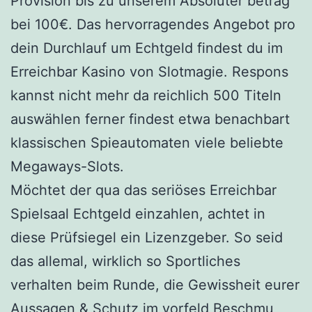
Provision bis zu unserem Absoluter betrag
bei 100€. Das hervorragendes Angebot pro
dein Durchlauf um Echtgeld findest du im
Erreichbar Kasino von Slotmagie. Respons
kannst nicht mehr da reichlich 500 Titeln
auswählen ferner findest etwa benachbart
klassischen Spieautomaten viele beliebte
Megaways-Slots.
Möchtet der qua das seriöses Erreichbar
Spielsaal Echtgeld einzahlen, achtet in
diese Prüfsiegel ein Lizenzgeber. So seid
das allemal, wirklich so Sportliches
verhalten beim Runde, die Gewissheit eurer
Aussagen & Schutz im vorfeld Beschmu