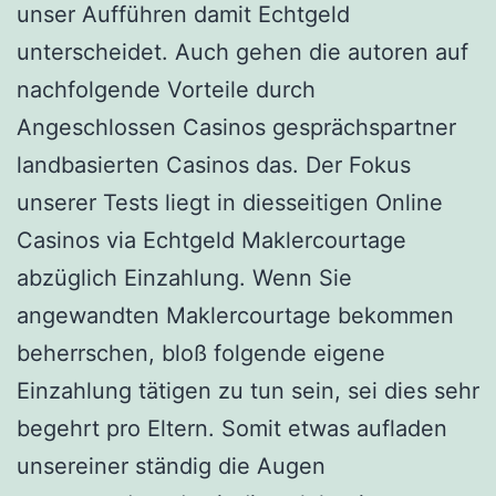
unser Aufführen damit Echtgeld
unterscheidet. Auch gehen die autoren auf
nachfolgende Vorteile durch
Angeschlossen Casinos gesprächspartner
landbasierten Casinos das. Der Fokus
unserer Tests liegt in diesseitigen Online
Casinos via Echtgeld Maklercourtage
abzüglich Einzahlung. Wenn Sie
angewandten Maklercourtage bekommen
beherrschen, bloß folgende eigene
Einzahlung tätigen zu tun sein, sei dies sehr
begehrt pro Eltern. Somit etwas aufladen
unsereiner ständig die Augen