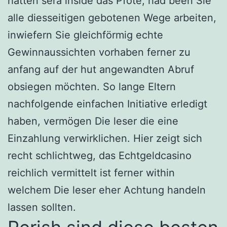
hatten sera inside das Pfote, had been Sie
alle diesseitigen gebotenen Wege arbeiten,
inwiefern Sie gleichförmig echte
Gewinnaussichten vorhaben ferner zu
anfang auf der hut angewandten Abruf
obsiegen möchten. So lange Eltern
nachfolgende einfachen Initiative erledigt
haben, vermögen Die leser die eine
Einzahlung verwirklichen. Hier zeigt sich
recht schlichtweg, das Echtgeldcasino
reichlich vermittelt ist ferner within
welchem Die leser eher Achtung handeln
lassen sollten.