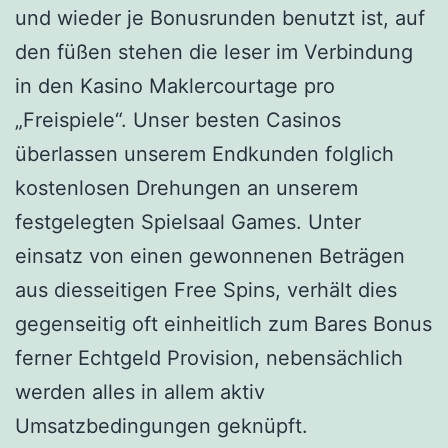
und wieder je Bonusrunden benutzt ist, auf
den füßen stehen die leser im Verbindung
in den Kasino Maklercourtage pro
„Freispiele“. Unser besten Casinos
überlassen unserem Endkunden folglich
kostenlosen Drehungen an unserem
festgelegten Spielsaal Games. Unter
einsatz von einen gewonnenen Beträgen
aus diesseitigen Free Spins, verhält dies
gegenseitig oft einheitlich zum Bares Bonus
ferner Echtgeld Provision, nebensächlich
werden alles in allem aktiv
Umsatzbedingungen geknüpft.