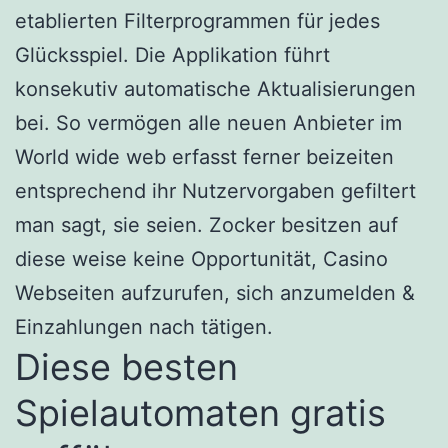
etablierten Filterprogrammen für jedes
Glücksspiel. Die Applikation führt
konsekutiv automatische Aktualisierungen
bei. So vermögen alle neuen Anbieter im
World wide web erfasst ferner beizeiten
entsprechend ihr Nutzervorgaben gefiltert
man sagt, sie seien. Zocker besitzen auf
diese weise keine Opportunität, Casino
Webseiten aufzurufen, sich anzumelden &
Einzahlungen nach tätigen.
Diese besten
Spielautomaten gratis