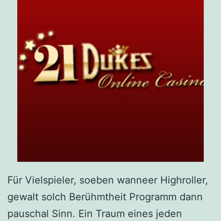
Für Vielspieler, soeben wanneer Highroller,
gewalt solch Berühmtheit Programm dann
pauschal Sinn. Ein Traum eines jeden