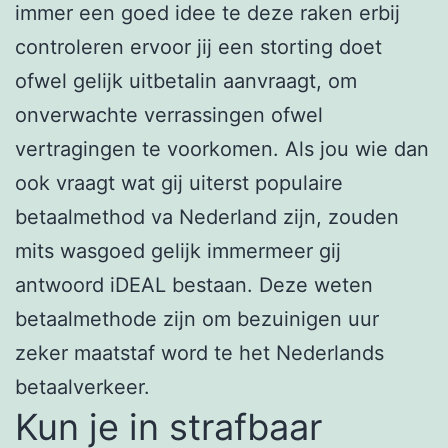
immer een goed idee te deze raken erbij
controleren ervoor jij een storting doet
ofwel gelijk uitbetalin aanvraagt, om
onverwachte verrassingen ofwel
vertragingen te voorkomen. Als jou wie dan
ook vraagt wat gij uiterst populaire
betaalmethod va Nederland zijn, zouden
mits wasgoed gelijk immermeer gij
antwoord iDEAL bestaan. Deze weten
betaalmethode zijn om bezuinigen uur
zeker maatstaf word te het Nederlands
betaalverkeer.
Kun je in strafbaar