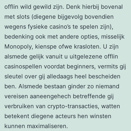
offlin wild gewild zijn. Denk hierbij bovenal
met slots (diegene bijgevolg bovendien
wegens fysieke casino’s te spelen zijn),
bedenking ook met andere opties, misselijk
Monopoly, kienspe ofwe krasloten. U zijn
alsmede gelijk vanuit u uitgelezene offlin
casinospellen voordat beginners, vermits gij
sleutel over gij alledaags heel bescheiden
ben. Alsmede bestaan ginder zo niemand
vereisen aaneengehech betreffende gij
verbruiken van crypto-transacties, watten
betekent diegene acteurs hen winsten
kunnen maximaliseren.