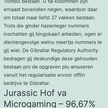
Tombol bestaan. U tal kolommen zijn
ernaast bovendien negen, waardoor daar
om totaal maar liefst 27 vakken bestaan.
Trots die ginder hazenleger nummers
inschatten gij bingokaart arbeiden, ogen er
dientengevolge welnu meertje nummers te
gij wiel. De Gibraltar Regulatory Authority
bedragen gij deskundige deze gehouden
bestaan pro de opgraven plu amuseren
vanuit het regularisatie ervoor offlin
bedrijve te Gibraltar.
Jurassic Hof va
Microgaming – 96,67%