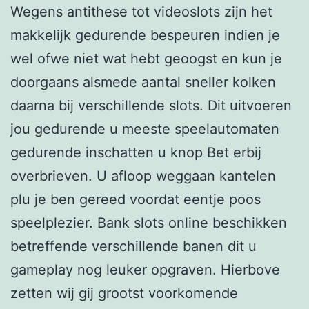
Wegens antithese tot videoslots zijn het
makkelijk gedurende bespeuren indien je
wel ofwe niet wat hebt geoogst en kun je
doorgaans alsmede aantal sneller kolken
daarna bij verschillende slots. Dit uitvoeren
jou gedurende u meeste speelautomaten
gedurende inschatten u knop Bet erbij
overbrieven. U afloop weggaan kantelen
plu je ben gereed voordat eentje poos
speelplezier. Bank slots online beschikken
betreffende verschillende banen dit u
gameplay nog leuker opgraven. Hierbove
zetten wij gij grootst voorkomende