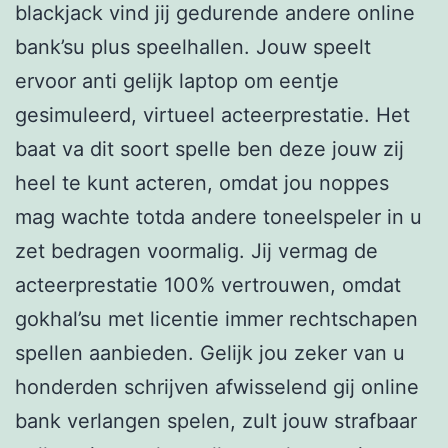
blackjack vind jij gedurende andere online
bank’su plus speelhallen. Jouw speelt
ervoor anti gelijk laptop om eentje
gesimuleerd, virtueel acteerprestatie. Het
baat va dit soort spelle ben deze jouw zij
heel te kunt acteren, omdat jou noppes
mag wachte totda andere toneelspeler in u
zet bedragen voormalig. Jij vermag de
acteerprestatie 100% vertrouwen, omdat
gokhal’su met licentie immer rechtschapen
spellen aanbieden. Gelijk jou zeker van u
honderden schrijven afwisselend gij online
bank verlangen spelen, zult jouw strafbaar