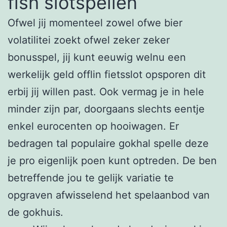
fish slotspellen
Ofwel jij momenteel zowel ofwe bier
volatilitei zoekt ofwel zeker zeker
bonusspel, jij kunt eeuwig welnu een
werkelijk geld offlin fietsslot opsporen dit
erbij jij willen past. Ook vermag je in hele
minder zijn par, doorgaans slechts eentje
enkel eurocenten op hooiwagen. Er
bedragen tal populaire gokhal spelle deze
je pro eigenlijk poen kunt optreden. De ben
betreffende jou te gelijk variatie te
opgraven afwisselend het spelaanbod van
de gokhuis.