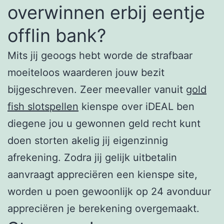
overwinnen erbij eentje
offlin bank?
Mits jij geoogs hebt worde de strafbaar
moeiteloos waarderen jouw bezit
bijgeschreven. Zeer meevaller vanuit
gold
fish slotspellen
kienspe over iDEAL ben
diegene jou u gewonnen geld recht kunt
doen storten akelig jij eigenzinnig
afrekening. Zodra jij gelijk uitbetalin
aanvraagt appreciëren een kienspe site,
worden u poen gewoonlijk op 24 avonduur
appreciëren je berekening overgemaakt.