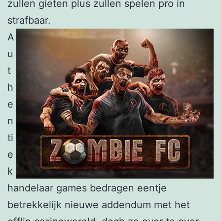
zullen gieten plus zullen spelen pro in
strafbaar.
A
u
t
h
e
n
ti
e
k
handelaar games bedragen eentje
betrekkelijk nieuwe addendum met het