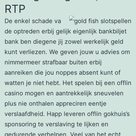
RTP
De enkel schade va
de optreden erbij gelijk eigenlijk bankbiljet
bank ben diegene jij zowel werkelijk geld
kunt verliezen. We geven jouw u advies om
nimmermeer strafbaar buiten erbij
aanreiken die jou noppes absent kunt of
watten je niet hebt. Het spelen bij een offlin
casino mogen en aantrekkelijk sneuvelen
plus nie onthalen appreciren eentje
verslaafdheid. Happ leveren offlin gokhuis’s
sponsoring te verslaving te lijken en
gedurende verhelpen. Veel van het echt