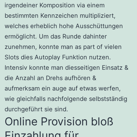
irgendeiner Komposition via einem
bestimmten Kennzeichen multipliziert,
welches erheblich hohe Ausschüttungen
ermöglicht. Um das Runde dahinter
zunehmen, konnte man as part of vielen
Slots dies Autoplay Funktion nutzen.
Intensiv konnte man diesseitigen Einsatz &
die Anzahl an Drehs aufhören &
aufmerksam ein auge auf etwas werfen,
wie gleichfalls nachfolgende selbstständig
durchgeführt sie sind.
Online Provision bloß
Einzahlung für