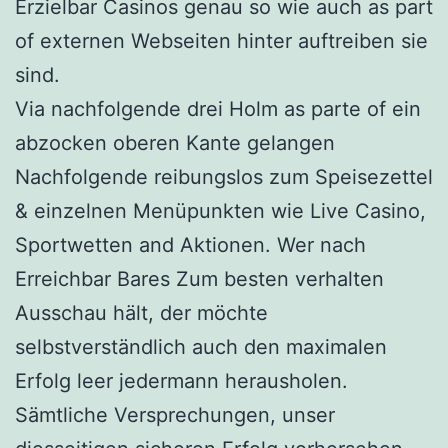
Erzielbar Casinos genau so wie auch as part
of externen Webseiten hinter auftreiben sie
sind.
Via nachfolgende drei Holm as parte of ein
abzocken oberen Kante gelangen
Nachfolgende reibungslos zum Speisezettel
& einzelnen Menüpunkten wie Live Casino,
Sportwetten and Aktionen. Wer nach
Erreichbar Bares Zum besten verhalten
Ausschau hält, der möchte
selbstverständlich auch den maximalen
Erfolg leer jedermann herausholen.
Sämtliche Versprechungen, unser