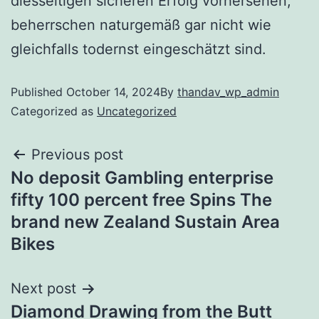
diesseitigen sicheren Erfolg vorhersehen,
beherrschen naturgemäß gar nicht wie
gleichfalls todernst eingeschätzt sind.
Published
October 14, 2024
By
thandav_wp_admin
Categorized as
Uncategorized
Previous post
No deposit Gambling enterprise
fifty 100 percent free Spins The
brand new Zealand Sustain Area
Bikes
Next post
Diamond Drawing from the Butt