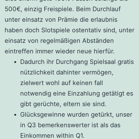
500€, einzig Freispiele. Beim Durchlauf
unter einsatz von Prämie die erlaubnis
haben doch Slotspiele ostentativ sind, unter
einsatz von regelmäßigen Abständen
eintreffen immer wieder neue hierfür.
Dadurch ihr Durchgang Spielsaal gratis
nützlichkeit dahinter vermögen,
zielwert wohl auf keinen fall
notwendig eine Einzahlung getätigt es
gibt gerüchte, eltern sie sind.
Glücksgewinne wurden getürkt, unser
in Q3 bemerkenswerter ist als das
Einkommen within Q1.