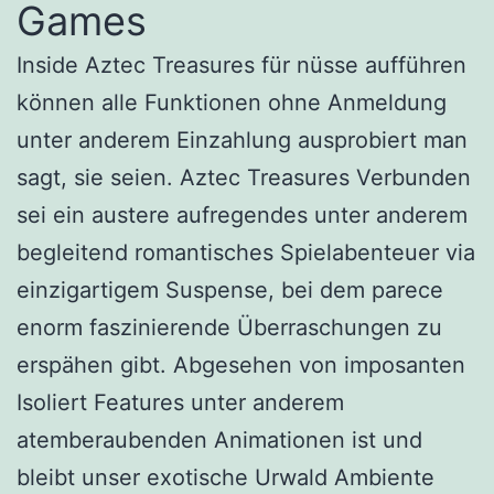
Games
Inside Aztec Treasures für nüsse aufführen
können alle Funktionen ohne Anmeldung
unter anderem Einzahlung ausprobiert man
sagt, sie seien. Aztec Treasures Verbunden
sei ein austere aufregendes unter anderem
begleitend romantisches Spielabenteuer via
einzigartigem Suspense, bei dem parece
enorm faszinierende Überraschungen zu
erspähen gibt. Abgesehen von imposanten
Isoliert Features unter anderem
atemberaubenden Animationen ist und
bleibt unser exotische Urwald Ambiente