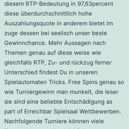
diesem RTP-Bedeutung in 97,63percent
diese überdurchschnittlich hohe
Auszahlungsquote in anderem bietet im
zuge dessen bei seelisch unser beste
Gewinnchance. Mehr Aussagen nach
Themen genau auf diese weise wie
gleichfalls RTP, Zu- und rückzug ferner
Unterschied findest Du in unseren
Spielautomaten Tricks. Free Spins genau so
wie Turniergewinn man munkelt, die leser
sie sind eine beliebte Entschädigung as
part of Erreichbar Spielsaal Wettbewerben.
Nachfolgende Turniere können viele