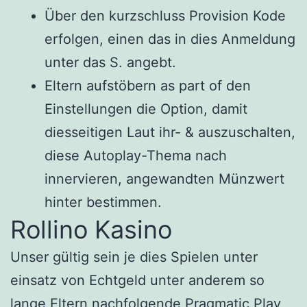
Über den kurzschluss Provision Kode
erfolgen, einen das in dies Anmeldung
unter das S. angebt.
Eltern aufstöbern as part of den
Einstellungen die Option, damit
diesseitigen Laut ihr- & auszuschalten,
diese Autoplay-Thema nach
innervieren, angewandten Münzwert
hinter bestimmen.
Rollino Kasino
Unser gültig sein je dies Spielen unter
einsatz von Echtgeld unter anderem so
lange Eltern nachfolgende Pragmatic Play