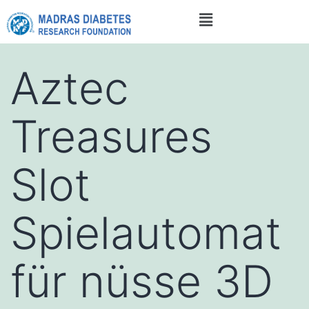
Aztec
Treasures
Slot
Spielautomat
für nüsse 3D