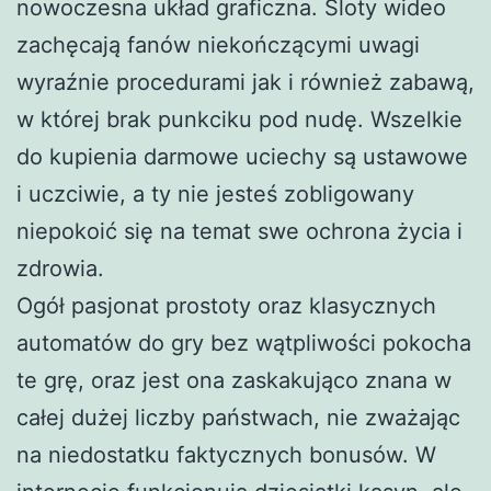
nowoczesna układ graficzna. Sloty wideo
zachęcają fanów niekończącymi uwagi
wyraźnie procedurami jak i również zabawą,
w której brak punkciku pod nudę. Wszelkie
do kupienia darmowe uciechy są ustawowe
i uczciwie, a ty nie jesteś zobligowany
niepokoić się na temat swe ochrona życia i
zdrowia.
Ogół pasjonat prostoty oraz klasycznych
automatów do gry bez wątpliwości pokocha
te grę, oraz jest ona zaskakująco znana w
całej dużej liczby państwach, nie zważając
na niedostatku faktycznych bonusów. W