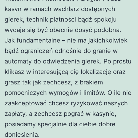
kasyn w ramach wachlarz dostępnych
gierek, technik płatności bądź spokoju
wydaje się być obecnie dosyć podobna.
Jak fundamentalne – nie ma jakichkolwiek
bądź ograniczeń odnośnie do granie w
automaty do odwiedzenia gierek. Po prostu
klikasz w interesującą cię lokalizację oraz
grasz tak jak zechcesz, z brakiem
pomocniczych wymogów i limitów. O ile nie
zaakceptować chcesz ryzykować naszych
zapłaty, a zechcesz pograć w kasynie,
posiadamy specjalnie dla ciebie dobre
doniesienia.