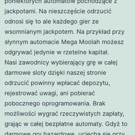
poniektórych automatów pochodzące z
jackpotami. Na nieszczęście odrzucić
odnosi się to ale każdego gier ze
wsomnianym jackpotem. Na przykład przy
słynnym automacie Mega Moolah możesz
odgrywać jedynie w rzetelne kapitał.
Nasi zawodnicy wybierający grę w całej
darmowe sloty dzięki naszej stronie
odrzucić powinny wpłacać depozytu,
rejestrować uwagi, ani pobierać
pobocznego oprogramowania. Brak
możliwości wygrać rzeczywistych zapłaty,
grając w całej bezpłatne automaty. Gdyż to
darmowe gry hazardowe, uciecha się przy