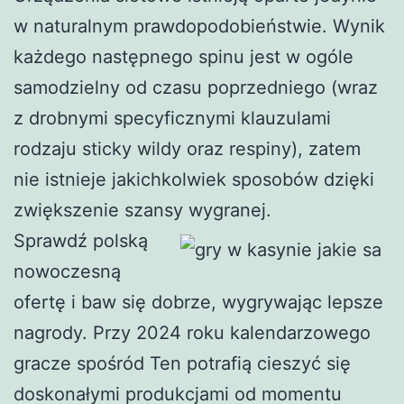
w naturalnym prawdopodobieństwie. Wynik
każdego następnego spinu jest w ogóle
samodzielny od czasu poprzedniego (wraz
z drobnymi specyficznymi klauzulami
rodzaju sticky wildy oraz respiny), zatem
nie istnieje jakichkolwiek sposobów dzięki
zwiększenie szansy wygranej.
Sprawdź polską
nowoczesną
ofertę i baw się dobrze, wygrywając lepsze
nagrody. Przy 2024 roku kalendarzowego
gracze spośród Ten potrafią cieszyć się
doskonałymi produkcjami od momentu