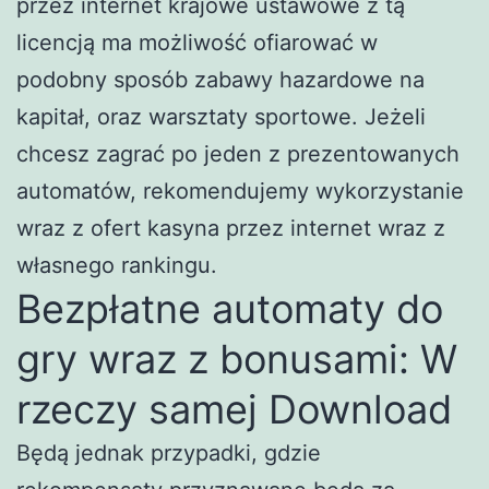
przez internet krajowe ustawowe z tą
licencją ma możliwość ofiarować w
podobny sposób zabawy hazardowe na
kapitał, oraz warsztaty sportowe. Jeżeli
chcesz zagrać po jeden z prezentowanych
automatów, rekomendujemy wykorzystanie
wraz z ofert kasyna przez internet wraz z
własnego rankingu.
Bezpłatne automaty do
gry wraz z bonusami: W
rzeczy samej Download
Będą jednak przypadki, gdzie