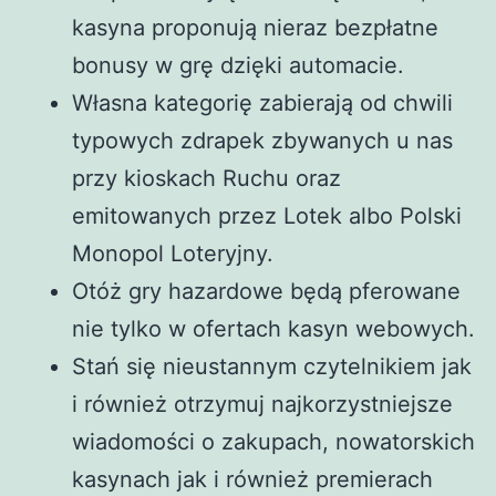
kasyna proponują nieraz bezpłatne
bonusy w grę dzięki automacie.
Własna kategorię zabierają od chwili
typowych zdrapek zbywanych u nas
przy kioskach Ruchu oraz
emitowanych przez Lotek albo Polski
Monopol Loteryjny.
Otóż gry hazardowe będą pferowane
nie tylko w ofertach kasyn webowych.
Stań się nieustannym czytelnikiem jak
i również otrzymuj najkorzystniejsze
wiadomości o zakupach, nowatorskich
kasynach jak i również premierach