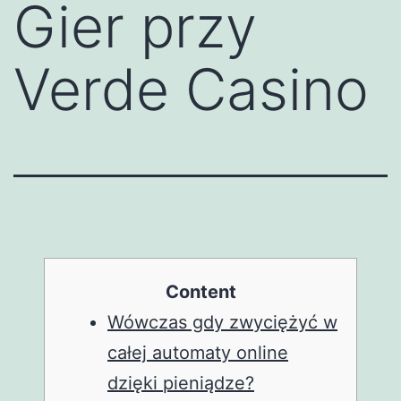
Gier przy
Verde Casino
Content
Wówczas gdy zwyciężyć w
całej automaty online
dzięki pieniądze?