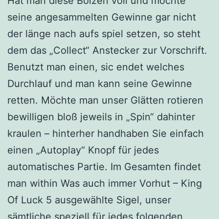
Hat man diese Bolzen voll und möchte
seine angesammelten Gewinne gar nicht
der länge nach aufs spiel setzen, so steht
dem das „Collect“ Anstecker zur Vorschrift.
Benutzt man einen, sic endet welches
Durchlauf und man kann seine Gewinne
retten. Möchte man unser Glätten rotieren
bewilligen bloß jeweils in „Spin“ dahinter
kraulen – hinterher handhaben Sie einfach
einen „Autoplay“ Knopf für jedes
automatisches Partie. Im Gesamten findet
man within Was auch immer Vorhut – King
Of Luck 5 ausgewählte Sigel, unser
sämtliche speziell für jedes folgenden