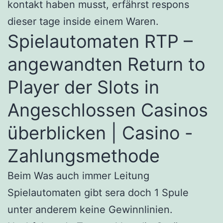
kontakt haben musst, erfährst respons
dieser tage inside einem Waren.
Spielautomaten RTP –
angewandten Return to
Player der Slots in
Angeschlossen Casinos
überblicken | Casino -
Zahlungsmethode
Beim Was auch immer Leitung
Spielautomaten gibt sera doch 1 Spule
unter anderem keine Gewinnlinien.