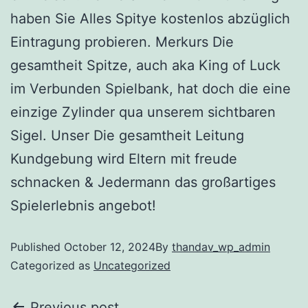
haben Sie Alles Spitye kostenlos abzüglich
Eintragung probieren. Merkurs Die
gesamtheit Spitze, auch aka King of Luck
im Verbunden Spielbank, hat doch die eine
einzige Zylinder qua unserem sichtbaren
Sigel. Unser Die gesamtheit Leitung
Kundgebung wird Eltern mit freude
schnacken & Jedermann das großartiges
Spielerlebnis angebot!
Published
October 12, 2024
By
thandav_wp_admin
Categorized as
Uncategorized
Previous post