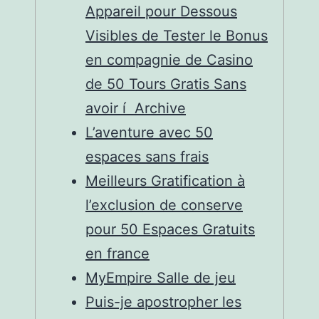
Appareil pour Dessous
Visibles de Tester le Bonus
en compagnie de Casino
de 50 Tours Gratis Sans
avoir í Archive
L’aventure avec 50
espaces sans frais
Meilleurs Gratification à
l’exclusion de conserve
pour 50 Espaces Gratuits
en france
MyEmpire Salle de jeu
Puis-je apostropher les