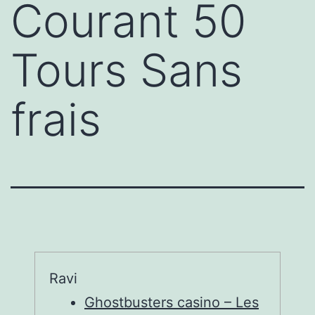
Courant 50
Tours Sans
frais
Ravi
Ghostbusters casino – Les