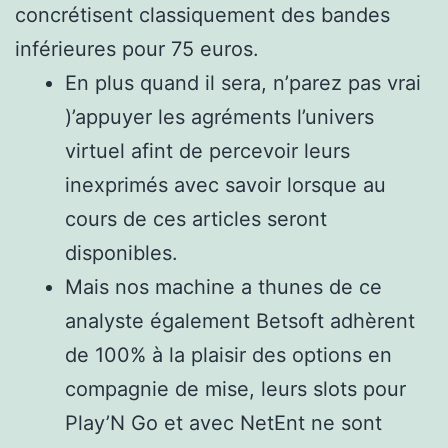
concrétisent classiquement des bandes
inférieures pour 75 euros.
En plus quand il sera, n’parez pas vrai
)’appuyer les agréments l’univers
virtuel afint de percevoir leurs
inexprimés avec savoir lorsque au
cours de ces articles seront
disponibles.
Mais nos machine a thunes de ce
analyste également Betsoft adhèrent
de 100% à la plaisir des options en
compagnie de mise, leurs slots pour
Play’N Go et avec NetEnt ne sont