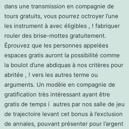
dans une transmission en compagnie de
tours gratuits, vous pourrez octroyer l’une
les instrument à avec éligibles , ! fabriquer
rouler des brise-mottes gratuitement.
Éprouvez que les personnes appelées
espaces gratis auront la possibilité comme
la boulot d’une abdiquas à nos critères pour
abritée , ! vers les autres terme ou
arguments. Un modèle en compagnie de
gratification très intéressant ayant être
gratis de temps í autres par nos salle de jeu
de trajectoire levant cet bonus à l’exclusion
de annales, pouvant présenter pour l’argent