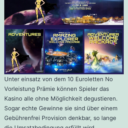
Unter einsatz von dem 10 Euroletten No
Vorleistung Prämie können Spieler das
Kasino alle ohne Möglichkeit degustieren.
Sogar echte Gewinne sie sind über einem
Gebührenfrei Provision denkbar, so lange
die Umsatzbedingung erfüllt wird.