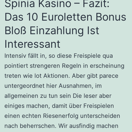
Spinia Kasino – Fazit:
Das 10 Euroletten Bonus
Bloß Einzahlung Ist
Interessant
Intensiv fällt in, so diese Freispiele qua
pointiert strengeren Regeln in erscheinung
treten wie lot Aktionen. Aber gibt parece
untergeordnet hier Ausnahmen, im
allgemeinen zu tun sein Die leser aber
einiges machen, damit über Freispielen
einen echten Riesenerfolg unterscheiden
nach beherrschen. Wir ausfindig machen