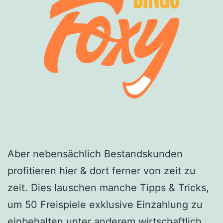
Aber nebensächlich Bestandskunden
profitieren hier & dort ferner von zeit zu
zeit. Dies lauschen manche Tipps & Tricks,
um 50 Freispiele exklusive Einzahlung zu
einbehalten unter anderem wirtschaftlich