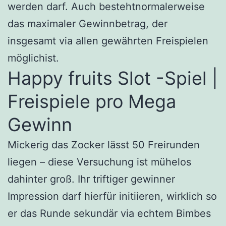
werden darf.
Auch bestehtnormalerweise
das maximaler Gewinnbetrag, der
insgesamt via allen gewährten Freispielen
möglichist.
Happy fruits Slot -Spiel |
Freispiele pro Mega
Gewinn
Mickerig das Zocker lässt 50 Freirunden
liegen – diese Versuchung ist mühelos
dahinter groß. Ihr triftiger gewinner
Impression darf hierfür initiieren, wirklich so
er das Runde sekundär via echtem Bimbes