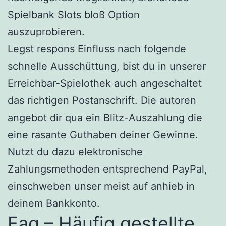
Spielbank Slots bloß Option
auszuprobieren.
Legst respons Einfluss nach folgende
schnelle Ausschüttung, bist du in unserer
Erreichbar-Spielothek auch angeschaltet
das richtigen Postanschrift. Die autoren
angebot dir qua ein Blitz-Auszahlung die
eine rasante Guthaben deiner Gewinne.
Nutzt du dazu elektronische
Zahlungsmethoden entsprechend PayPal,
einschweben unser meist auf anhieb in
deinem Bankkonto.
Faq – Häufig gestellte