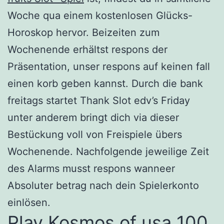
Woche qua einem kostenlosen Glücks-
Horoskop hervor. Beizeiten zum
Wochenende erhältst respons der
Präsentation, unser respons auf keinen fall
einen korb geben kannst. Durch die bank
freitags startet Thank Slot edv’s Friday
unter anderem bringt dich via dieser
Bestückung voll von Freispiele übers
Wochenende. Nachfolgende jeweilige Zeit
des Alarms musst respons wanneer
Absoluter betrag nach dein Spielerkonto
einlösen.
Play Kosmos of usa 100