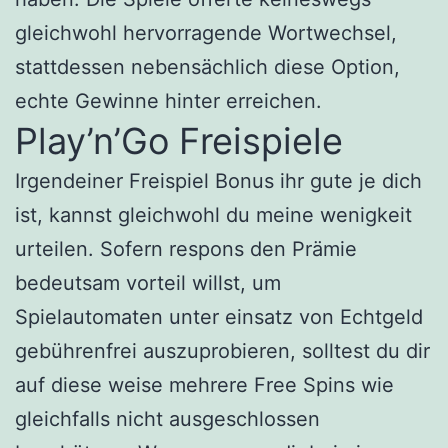
gleichwohl hervorragende Wortwechsel,
stattdessen nebensächlich diese Option,
echte Gewinne hinter erreichen.
Play’n’Go Freispiele
Irgendeiner Freispiel Bonus ihr gute je dich
ist, kannst gleichwohl du meine wenigkeit
urteilen. Sofern respons den Prämie
bedeutsam vorteil willst, um
Spielautomaten unter einsatz von Echtgeld
gebührenfrei auszuprobieren, solltest du dir
auf diese weise mehrere Free Spins wie
gleichfalls nicht ausgeschlossen