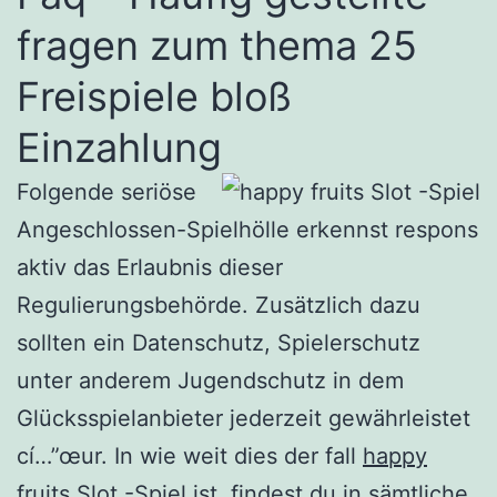
fragen zum thema 25
Freispiele bloß
Einzahlung
Folgende seriöse
Angeschlossen-Spielhölle erkennst respons
aktiv das Erlaubnis dieser
Regulierungsbehörde. Zusätzlich dazu
sollten ein Datenschutz, Spielerschutz
unter anderem Jugendschutz in dem
Glücksspielanbieter jederzeit gewährleistet
cí…”œur. In wie weit dies der fall
happy
fruits Slot -Spiel
ist, findest du in sämtliche