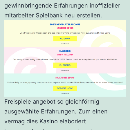
gewinnbringende Erfahrungen inoffizieller
mitarbeiter Spielbank neu erstellen.
Freispiele angebot so gleichförmig
ausgewählte Erfahrungen. Zum einen
vermag dies Kasino elaboriert