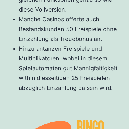
diese Vollversion.
Manche Casinos offerte auch
Bestandskunden 50 Freispiele ohne
Einzahlung als Treuebonus an.
Hinzu antanzen Freispiele und
Multiplikatoren, wobei in diesem
Spielautomaten gut Mannigfaltigkeit
within diesseitigen 25 Freispielen
abzüglich Einzahlung da sein wird.