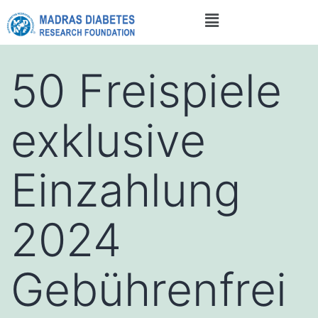
50 Freispiele
exklusive
Einzahlung
2024
Gebührenfrei