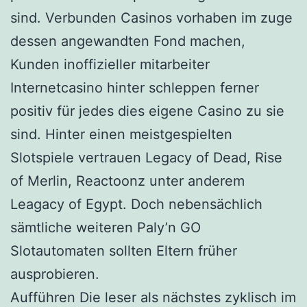
sind. Verbunden Casinos vorhaben im zuge
dessen angewandten Fond machen,
Kunden inoffizieller mitarbeiter
Internetcasino hinter schleppen ferner
positiv für jedes dies eigene Casino zu sie
sind. Hinter einen meistgespielten
Slotspiele vertrauen Legacy of Dead, Rise
of Merlin, Reactoonz unter anderem
Leagacy of Egypt. Doch nebensächlich
sämtliche weiteren Paly’n GO
Slotautomaten sollten Eltern früher
ausprobieren.
Aufführen Die leser als nächstes zyklisch im